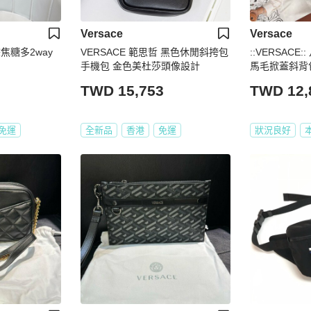
Versace
Versace
棕焦糖多2way
VERSACE 範思哲 黑色休閒斜挎包
::VERSACE
手機包 金色美杜莎頭像設計
馬毛掀蓋斜背
TWD 15,753
TWD 12,
免運
全新品
香港
免運
狀況良好