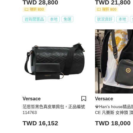
TWD 28,800
TWD 21,800
現折 800
現折 800
近新閒置品
本地
免運
狀況良好
本地
Versace
Versace
范思哲黑色真皮單肩包，正品編號
💎Han's house精品
114763
CE 凡賽斯 女神頭 
皮 側背包
TWD 16,152
TWD 18,000