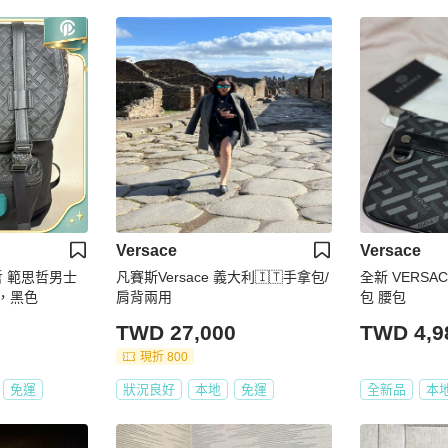
Versace
Versace
思哲 範思哲男士
凡賽斯Versace 義大利🇮🇹手拿包/
全新 VERS
0，黑色
肩背兩用
包 腰包
TWD 27,000
TWD 4,9
現折 800
免運
狀況良好
本地
免運
全新品
本