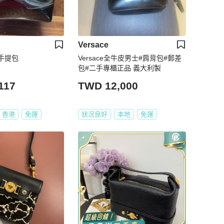
Versace
色手提包
Versace全牛皮男士#肩背包#郵差
包#二手專櫃正品 義大利製
117
TWD 12,000
香港
免運
狀況良好
本地
免運