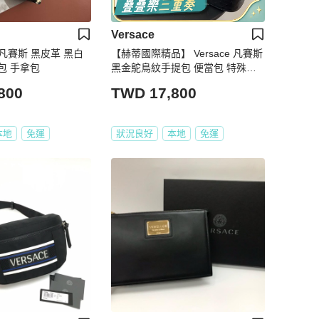
Versace
:: 凡賽斯 黑皮革 黑白
【赫蒂國際精品】 Versace 凡賽斯
包 手拿包
黑金鴕鳥紋手提包​​ 便當包 特殊款 v
intage
800
TWD 17,800
本地
免運
狀況良好
本地
免運