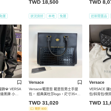
TWD 18,500
TWD 8,0
免運
狀況良好
本地
免運
近新閒置品
Versace
Versace
服飾💎 VERSA
Versace/範思哲 範思哲男士手提
VERSACE
頂級黑牌 小牛
包， 經典美杜莎logo，尺寸35×36.
包/斜背包/側
5
TWD 31,020
TWD 11,
現折 800