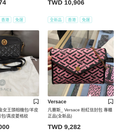
74
TWD 10,906
香港
免運
全新品
香港
免運
Versace
 鑲金女王頭相機包/羊皮
凡賽斯_ Versace 粉紅信封包 專櫃
背包/真皮菱格紋
正品(全新品)
000
TWD 9,282