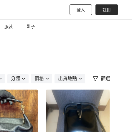
登入
註冊
服裝
鞋子
分類
價格
出貨地點
篩選