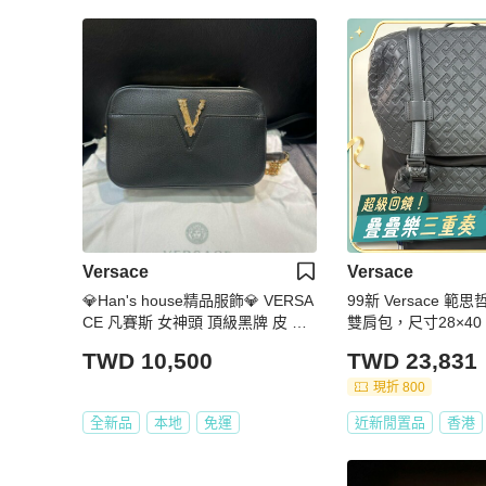
Versace
Versace
💎Han's house精品服飾💎 VERSA
99新 Versace 範
CE 凡賽斯 女神頭 頂級黑牌 皮 斜
雙肩包，尺寸28×4
背包
TWD 10,500
TWD 23,831
現折 800
全新品
本地
免運
近新閒置品
香港