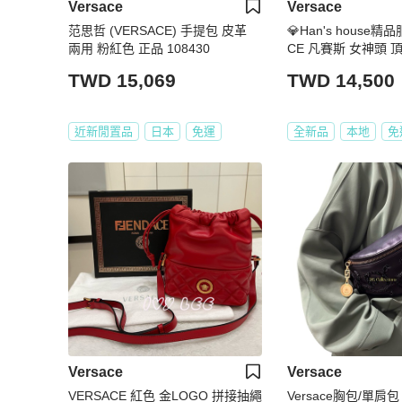
Versace
Versace
范思哲 (VERSACE) 手提包 皮革
💎Han's house精品
兩用 粉紅色 正品 108430
CE 凡賽斯 女神頭 
皮 側背包 小號
TWD 15,069
TWD 14,500
近新閒置品
日本
免運
全新品
本地
免
Versace
Versace
VERSACE 紅色 金LOGO 拼接抽繩
Versace胸包/單肩包