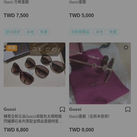
Gucci 方框墨鏡
Gucci墨鏡
TWD 7,500
TWD 5,000
狀況良好
本地
免運
近新閒置品
本地
免運
降價
Gucci
Gucci
轉賣全新正品Guicci漸變色太陽眼鏡
Gucci墨鏡（全新未使用）
閃耀鑽石系列黑配金精品墨鏡明星款
遮陽眼鏡
TWD 6,800
TWD 9,000