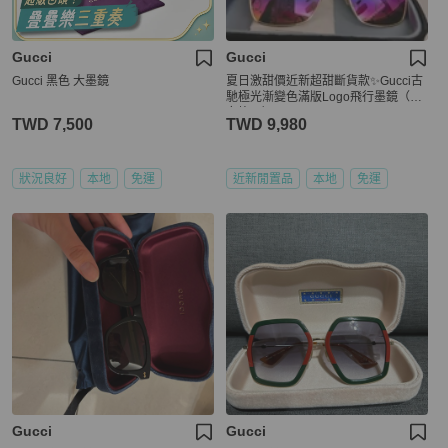
Gucci
Gucci
Gucci 黑色 大墨鏡
夏日激甜價近新超甜斷貨款✨Gucci古
馳極光漸變色滿版Logo飛行墨鏡（男
女皆可）
TWD 7,500
TWD 9,980
狀況良好
本地
免運
近新閒置品
本地
免運
Gucci
Gucci