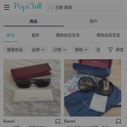
古馳 墨鏡
商品
用戶
綜合
最新
價格由低至高
價格由高至低
優惠商品
品牌
分類
價格
出貨地點
篩選
Gucci
Gucci