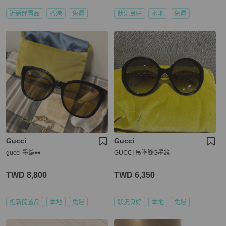
近新閒置品
香港
免運
狀況良好
本地
免運
Gucci
Gucci
gucci 墨鏡🕶️
GUCCI 吊墜雙G墨鏡
TWD 8,800
TWD 6,350
近新閒置品
本地
免運
狀況良好
本地
免運