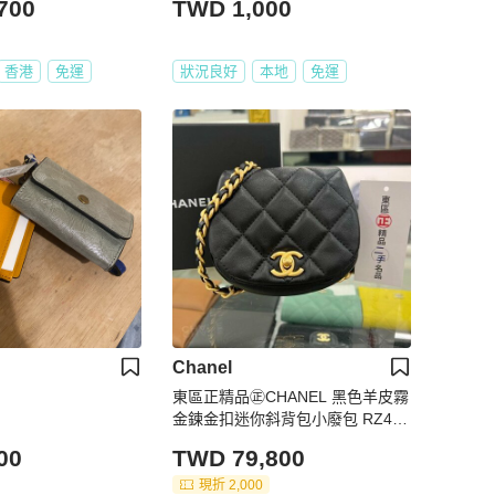
700
TWD 1,000
香港
免運
狀況良好
本地
免運
Chanel
東區正精品㊣CHANEL 黑色羊皮霧
金鍊金扣迷你斜背包小廢包 RZ410
8
00
TWD 79,800
現折 2,000