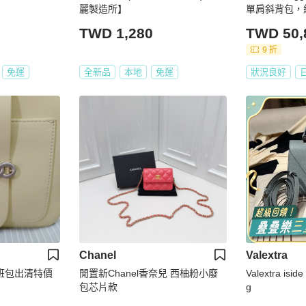
麗製造所】
單肩斜背包，
TWD 1,280
TWD 50,
9 折
免運
全新品
本地
免運
狀況良好
Chanel
Valextra
上班包出清特價
閒置新Chanel香奈兒 西柚粉小廢
Valextra isid
包芯片款
g