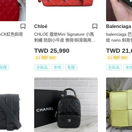
Chloé
Balenciaga
th 小CK紅色斜背
CHLOE 蔻依Mini Signature 小馬
balenciag
刺繡 防刮小牛皮 側背/斜背兩用包
紋 nano 斜
紅色
拿包 廢包
TWD 25,990
TWD 21,
現折 800
現折 800
免運
全新品
本地
免運
全新品
本