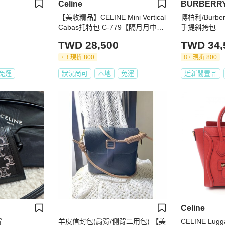
Celine
BURBERR
【美收精品】CELINE Mini Vertical
博柏利/Burber
Cabas托特包 C-779【隔月月中將
手提斜挎包
轉賣至日本 上架期限30天】
TWD 28,500
TWD 34,
現折 800
現折 800
免運
狀況尚可
本地
免運
近新閒置品
Celine
背
羊皮信封包(肩背/側背二用包) 【美
CELINE Lugg