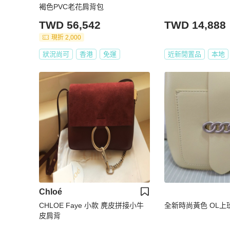
褐色PVC老花肩背包
TWD 56,542
TWD 14,888
現折 2,000
狀況尚可
香港
免運
近新閒置品
本地
Chloé
CHLOE Faye 小款 麂皮拼接小牛
全新時尚黃色 OL
皮肩背