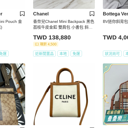
r
Chanel
Bottega Ve
ini Pouch 金
香奈兒Chanel Mini Backpack 黑色
BV迷你斜背包
)
荔枝牛皮金釦 雙肩包 小書包 斜揹
包
TWD 138,880
TWD 4,0
現折 4,500
免運
近新閒置品
本地
免運
狀況尚可