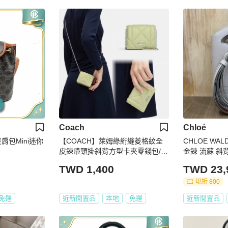
Coach
Chloé
繩雙肩包Mini迷你
【COACH】萊姆綠絎縫菱格紋全
CHLOE WAL
皮鍊帶頸掛斜背方型卡夾零錢包/斜
金鍊 流蘇 斜
背包/小廢包
HONE
TWD 1,400
TWD 23,
現折 800
免運
近新閒置品
本地
免運
近新閒置品