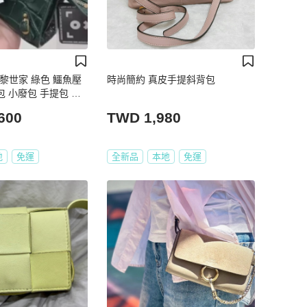
a 巴黎世家 綠色 鱷魚壓
時尚簡約 真皮手提斜背包
背包 小廢包 手提包 手
600
TWD 1,980
地
免運
全新品
本地
免運