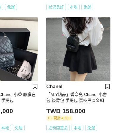
地
免運
狀況良好
本地
免運
Chanel
Chanel 小香 膠膜在
「M.Y精品」香奈兒 Chanel 小書
小書包 後背包 手提包
包 後背包 手提包 荔枝黑淡金釦
,000
TWD 158,000
現折 4,500
本地
免運
近新閒置品
本地
免運