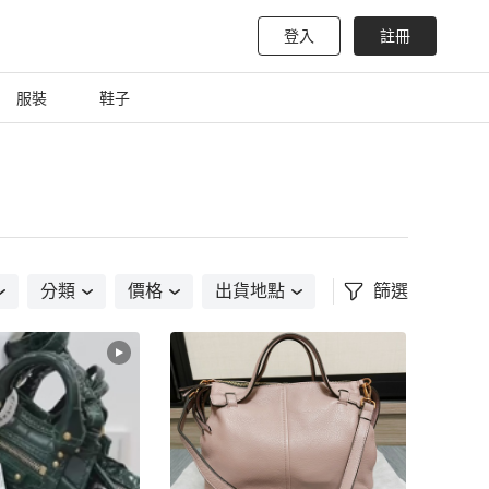
登入
註冊
服裝
鞋子
分類
價格
出貨地點
篩選