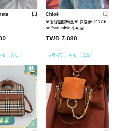
neta
Chloé
💗香緹國際精品💗 克洛伊 295 Chl
oe faye minia 小可愛
00
TWD 7,080
本地
免運
狀況尚可
本地
免運