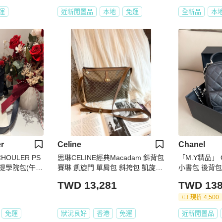
運
近新閒置品
本地
免運
全新品
本
r
Celine
Chanel
HOULER PS
思琳CELINE經典Macadam 斜背包
「M.Y精品」 
/手提學院包(午夜
賽琳 凱旋門 單肩包 斜挎包 凱旋門
老花 相機包 斜背包 男生女生合用
TWD 13,281
TWD 138
現折 4,500
免運
狀況良好
香港
免運
近新閒置品