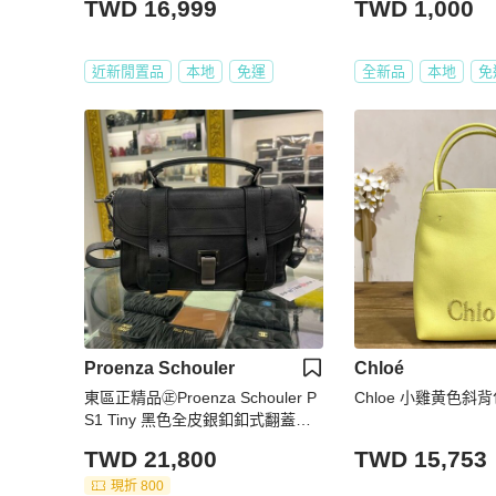
TWD 16,999
TWD 1,000
近新閒置品
本地
免運
全新品
本地
免
Proenza Schouler
Chloé
東區正精品㊣Proenza Schouler P
Chloe 小雞黄色斜
S1 Tiny 黑色全皮銀釦釦式翻蓋手
提包斜背包兩用包 RZ6378
TWD 21,800
TWD 15,753
現折 800