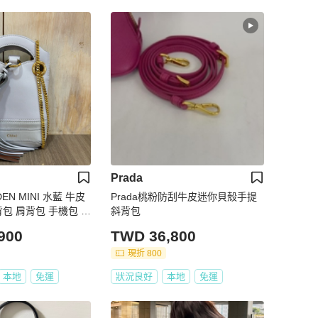
Prada
DEN MINI 水藍 牛皮
Prada桃粉防刮牛皮迷你貝殼手提
背包 肩背包 手機包 P
斜背包
900
TWD 36,800
現折 800
本地
免運
狀況良好
本地
免運