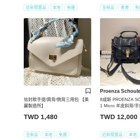
近新閒置品
本地
免運
全新品
香港
免
Proenza Schoule
信封款手提/肩背/側背三用包 【美
8成新 PROENZA SC
麗製造所】
1 Micro 羊皮斜背
藍)
TWD 1,480
TWD 12,000
全新品
本地
免運
近新閒置品
本地