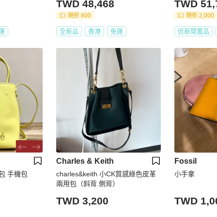
TWD 48,468
TWD 51,
現折 800
現折 2,000
運
全新品
香港
免運
近新閒置品
Charles & Keith
Fossil
背包 手機包
charles&keith 小CK質感綠色皮革
小手拿
兩用包（斜背.側背）
TWD 3,200
TWD 1,0