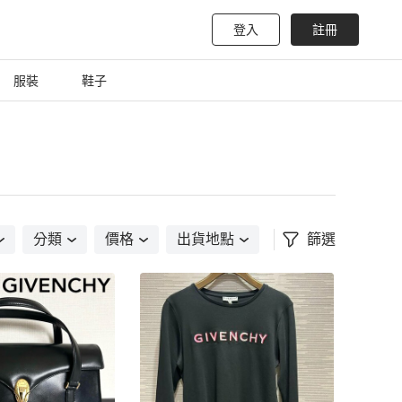
登入
註冊
服裝
鞋子
分類
價格
出貨地點
篩選