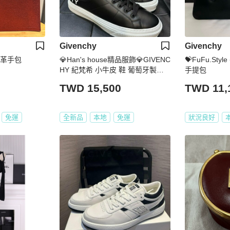
Givenchy
Givenchy
皮革手包
💎Han's house精品服飾💎GIVENC
💝FuFu.Style
HY 紀梵希 小牛皮 鞋 葡萄牙製原
手提包
價22500
TWD 15,500
TWD 11,
免運
全新品
本地
免運
狀況良好