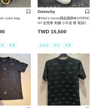
Givenchy
sic coins bag
💎Han's house精品服飾💎GIVENC
HY 紀梵希 刺繡 小牛皮 鞋 現貨28
原價22500
90
TWD 15,500
香港
免運
全新品
本地
免運