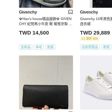
Givenchy
Givenchy
💎Han's house精品服飾💎 GIVEN
Givenchy 14年
CHY 紀梵希小牛皮 鞋 葡萄牙製 原
连衣裙
價24500
TWD 14,500
TWD 29,889
現折 800
全新品
本地
免運
近新閒置品
香港