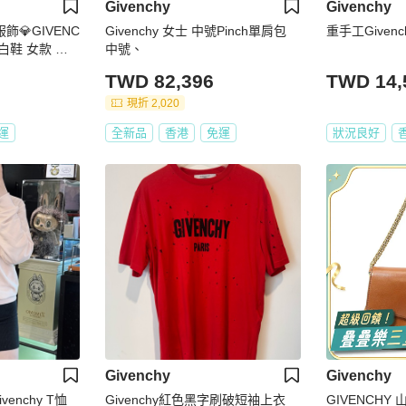
Givenchy
Givenchy
品服飾💎GIVENC
Givenchy 女士 中號Pinch單肩包
重手工Givenchy
白鞋 女款 葡
中號、
TWD 82,396
TWD 14,
現折 2,020
運
全新品
香港
免運
狀況良好
Givenchy
Givenchy
enchy T恤
Givenchy紅色黑字刷破短袖上衣
GIVENCHY 