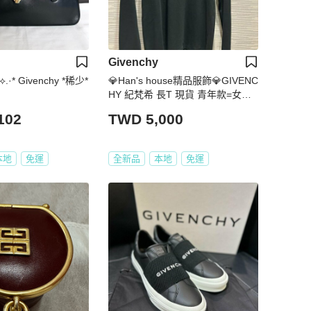
Givenchy
 ⟡.·* Givenchy *稀少*
💎Han's house精品服飾💎GIVENC
HY 紀梵希 長T 現貨 青年款=女成
人 S M
102
TWD 5,000
本地
免運
全新品
本地
免運