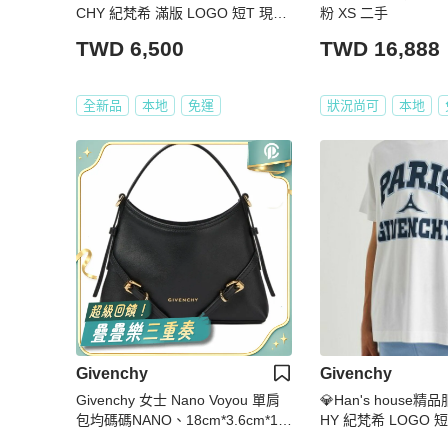
CHY 紀梵希 滿版 LOGO 短T 現貨
粉 XS 二手
青年款=男 成人款 XS S 原價1000
TWD 6,500
TWD 16,888
0
全新品
本地
免運
狀況尚可
本地
Givenchy
Givenchy
Givenchy 女士 Nano Voyou 單肩
💎Han's house精
包均碼碼NANO、18cm*3.6cm*13.
HY 紀梵希 LOGO 
5cm
現貨 L