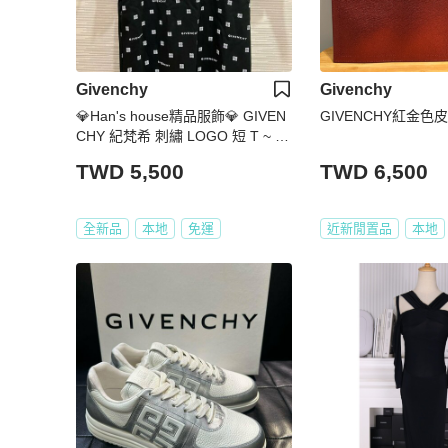
Givenchy
Givenchy
💎Han's house精品服飾💎 GIVEN
GIVENCHY紅金色
CHY 紀梵希 刺繡 LOGO 短 T ~ 青
年款=女成人 S M
TWD 5,500
TWD 6,500
全新品
本地
免運
近新閒置品
本地