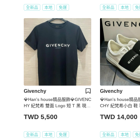
全新品
本地
免運
全新品
本地
免
Givenchy
Givenchy
💎Han's house精品服飾💎GIVENC
💎Han's house精品
HY 紀梵希 雙面 Logo 短 T 黑 現貨
CHY 紀梵希小白 鞋 現
青年款= 男成人 XS S
~ 10 原價22500
TWD 5,500
TWD 14,000
全新品
本地
免運
全新品
本地
免