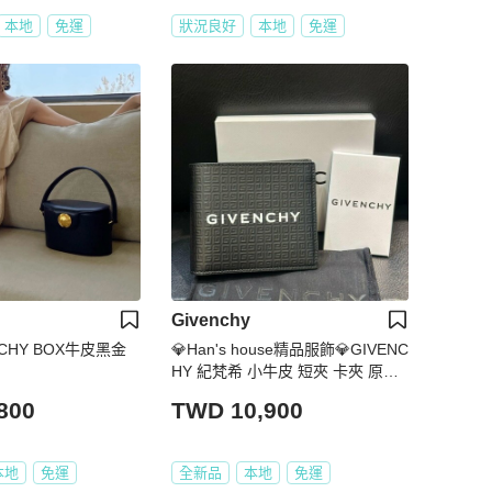
本地
免運
狀況良好
本地
免運
Givenchy
CHY BOX牛皮黑金
💎Han's house精品服飾💎GIVENC
HY 紀梵希 小牛皮 短夾 卡夾 原價1
5000
800
TWD 10,900
本地
免運
全新品
本地
免運