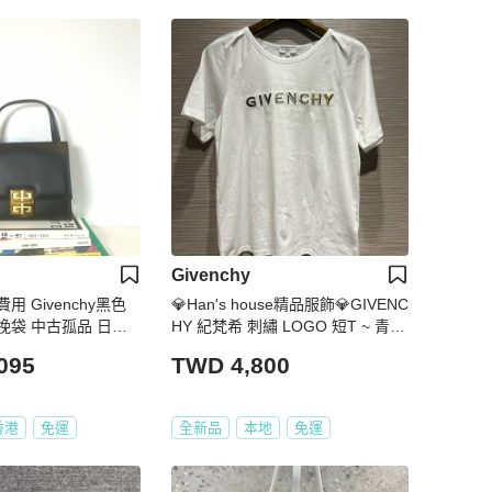
Givenchy
 Givenchy黑色
💎Han's house精品服飾💎GIVENC
挽袋 中古孤品 日本
HY 紀梵希 刺繡 LOGO 短T ~ 青年
款=女S-M號
095
TWD 4,800
香港
免運
全新品
本地
免運