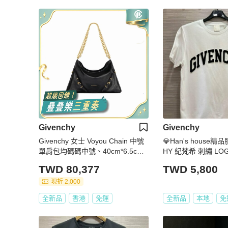
Givenchy
Givenchy
Givenchy 女士 Voyou Chain 中號
💎Han's house精
單肩包均碼碼中號、40cm*6.5cm*
HY 紀梵希 刺繡 LO
27cm
青年款=男 成人款 XS
TWD 80,377
TWD 5,800
現折 2,000
全新品
香港
免運
全新品
本地
免