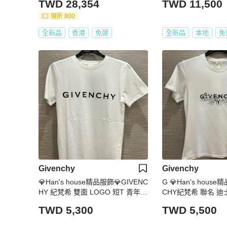
TWD 28,354
TWD 11,500
現折 800
全新品
香港
免運
全新品
本地
免
Givenchy
Givenchy
💎Han's house精品服飾💎GIVENC
G 💎Han's house
HY 紀梵希 雙面 LOGO 短T 青年款
CHY紀梵希 聯名 迪士
=男 成人款 XS S 號
短 T ~ 青年款=女成人
TWD 5,300
TWD 5,500