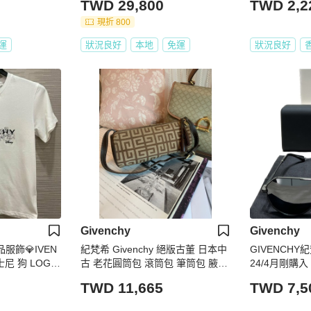
TWD 29,800
TWD 2,2
現折 800
運
狀況良好
本地
免運
狀況良好
Givenchy
Givenchy
精品服飾💎IVEN
紀梵希 Givenchy 絕版古董 日本中
GIVENCH
尼 狗 LOGO
古 老花圓筒包 滾筒包 筆筒包 腋下
24/4月剛購入
 S M 號
包 側背包
TWD 11,665
TWD 7,5