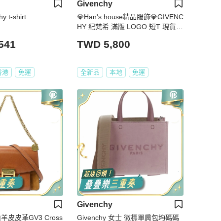
Givenchy
 t-shirt
💎Han's house精品服飾💎GIVENC
HY 紀梵希 滿版 LOGO 短T 現貨
青年款=女成人款 XS S
541
TWD 5,800
香港
免運
全新品
本地
免運
Givenchy
山羊皮皮革GV3 Cross
Givenchy 女士 徽標單肩包均碼碼