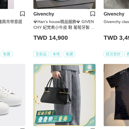
Givenchy
Givenchy
黑色露肩吊带垂感
💎Han's house精品服飾💎 GIVEN
Givenchy clas
CHY 紀梵希小牛皮 鞋 葡萄牙製 現
貨 29~29.5原價24000
TWD 14,900
TWD 3,4
免運
全新品
本地
免運
狀況良好