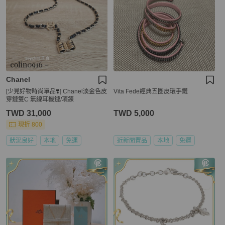
Chanel
[少見好物時尚單品❣️] Chanel淡金色皮
Vita Fede經典五圈皮環手鏈
穿鏈雙C 無線耳機鏈/項鍊
TWD 31,000
TWD 5,000
現折 800
狀況良好
本地
免運
近新閒置品
本地
免運