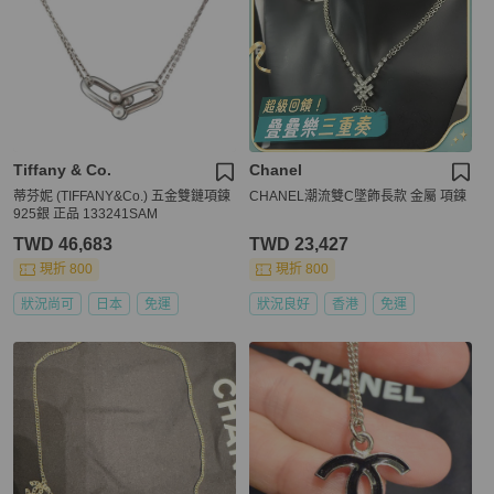
Tiffany & Co.
Chanel
蒂芬妮 (TIFFANY&Co.) 五金雙鏈項鍊
CHANEL潮流雙C墜飾長款 金屬 項鍊
925銀 正品 133241SAM
TWD 46,683
TWD 23,427
現折 800
現折 800
狀況尚可
日本
免運
狀況良好
香港
免運