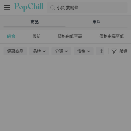
小資 雙鏈條
商品
用戶
綜合
最新
價格由低至高
價格由高至低
優惠商品
品牌
分類
價格
出貨地點
篩選