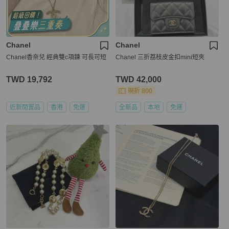
Chanel
Chanel
Chanel香奈兒 經典雙c項鍊 可長可短
Chanel 三折荔枝皮金扣mini短夾
TWD 19,792
TWD 42,000
現折 800
近新閒置品
香港
免運
全新品
本地
免運