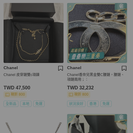
Chanel
Chanel
Chanel 皮穿鏈雙c項鍊
Chanel香奈兒黑金雙C腰鏈，腰鏈、
項鏈兩用；：
TWD 47,500
TWD 32,232
現折 800
現折 800
全新品
本地
免運
狀況良好
香港
免運