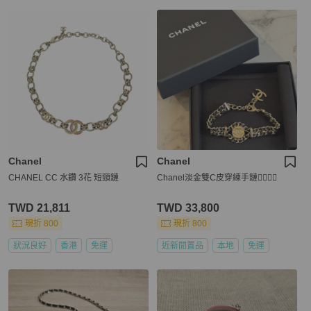
Chanel
Chanel
CHANEL CC 水鑽 3花 短頸鏈
Chanel淡金雙C皮穿練手鏈❤️‍🔥❤️‍🔥
TWD 21,811
TWD 33,800
現折 800
現折 800
狀況良好
香港
免運
近新閒置品
本地
免運