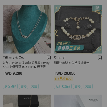
Tiffany & Co.
Chanel
蒂芙尼 純銀 頸鏈 項鏈 鎖骨鏈 Tiffany
閑置99新香奈兒手鏈 未使用
& Co 純銀項鍊 925 Infinity 無限符號
雙鍊純銀項鍊
TWD 9,286
TWD 20,050
現折 800
狀況良好
香港
免運
近新閒置品
香港
免運