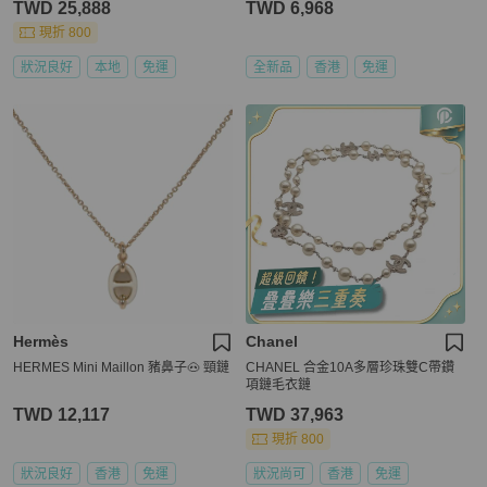
TWD 25,888
TWD 6,968
現折 800
狀況良好
本地
免運
全新品
香港
免運
Hermès
Chanel
HERMES Mini Maillon 豬鼻子🐽 頸鏈
CHANEL 合金10A多層珍珠雙C帶鑽
項鏈毛衣鏈
TWD 12,117
TWD 37,963
現折 800
狀況良好
香港
免運
狀況尚可
香港
免運