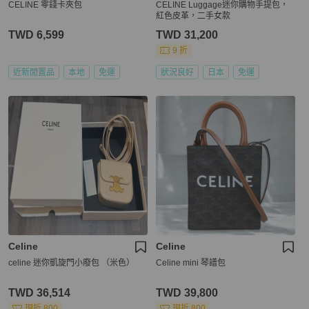
CELINE 零錢卡夾包
CELINE Luggage迷你購物手提包，
紅色皮革，二手女款
TWD 6,599
TWD 31,200
9 折
近新閒置品
本地
免運
狀況良好
日本
免運
Celine
Celine
celine 迷你凱旋門小廢包 （米色）
Celine mini 琴譜包
TWD 36,514
TWD 39,800
現折 800
現折 800