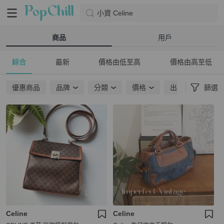
小資 Celine
商品
用戶
綜合
最新
價格由低至高
價格由高至低
優惠商品
品牌
分類
價格
出貨地點
篩選
Celine
Celine