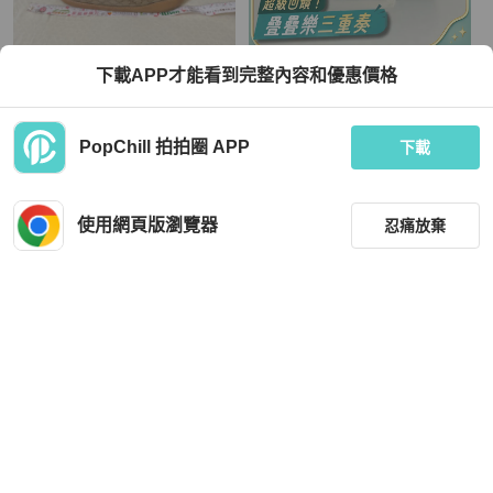
Celine
Celine
下載APP才能看到完整內容和優惠價格
二手celine水桶包
CELINE 黑ㄇ拉長夾
TWD 13,000
TWD 12,200
PopChill 拍拍圈 APP
下載
狀況尚可
本地
免運
狀況良好
本地
免運
使用網頁版瀏覽器
忍痛放棄
篩選
重設
品牌
分類
Celine
Celine