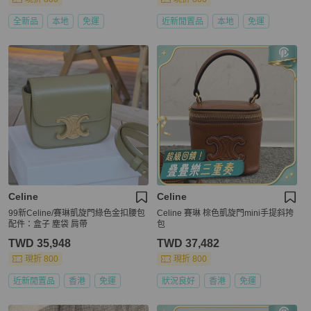
全新品
本地
免運
近新閒置品
本地
免運
Celine
Celine
99新Celine/賽琳凱旋門綠色金扣腰包
Celine 賽琳 棕色凱旋門mini手提斜挎
配件：盒子 塵袋 肩帶
包
TWD 35,948
TWD 37,482
現折 800
現折 800
近新閒置品
香港
免運
狀況良好
香港
免運