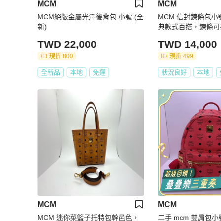
MCM
MCM
MCM絕版金屬光澤後背包 小號 (全
MCM 信封鍊條包小
新)
典款式百搭，鍊條可
背 尺寸18*12
TWD 22,000
TWD 14,000
現折 800
現折 499
全新品
本地
免運
狀況良好
本地
MCM
MCM
MCM 迷你菜籃子托特包幹邑色，
二手 mcm 雙肩包