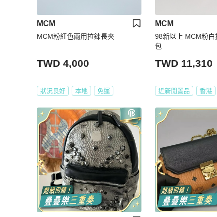
MCM
MCM
MCM粉紅色兩用拉鍊長夾
98新以上 MCM粉
包
TWD 4,000
TWD 11,310
狀況良好
本地
免運
近新閒置品
香港