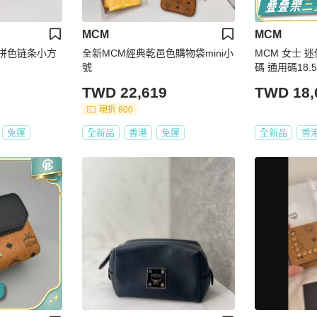
MCM
MCM
白拼色链条小方
全新MCM經典乾邑色購物袋mini小
MCM 女士 
號
碼 通用碼18.5c
TWD 22,619
TWD 18,
現折 800
免運
全新品
香港
免運
全新品
香