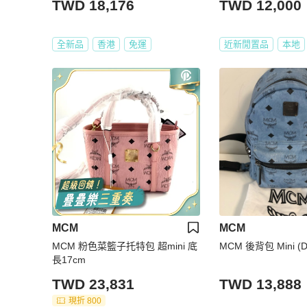
TWD 18,176
TWD 12,000
全新品
香港
免運
近新閒置品
本地
MCM
MCM
MCM 粉色菜籃子托特包 超mini 底
MCM 後背包 Mini (
長17cm
TWD 23,831
TWD 13,888
現折 800