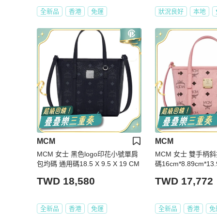
全新品
香港
免運
狀況良好
本地
MCM
MCM
MCM 女士 黑色logo印花小號單肩
MCM 女士 雙手柄
包均碼 通用碼18.5 X 9.5 X 19 CM
碼16cm*8.89cm*13
TWD 18,580
TWD 17,772
全新品
香港
免運
全新品
香港
免