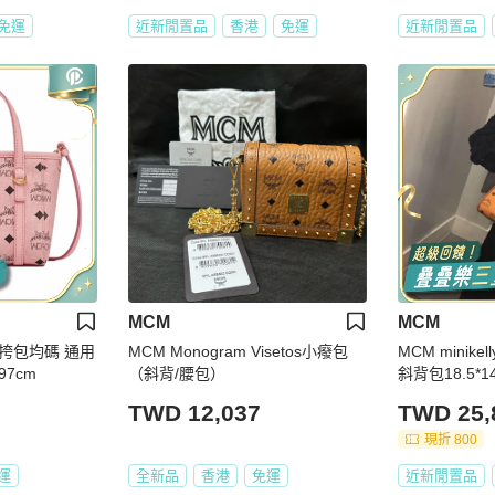
免運
近新閒置品
香港
免運
近新閒置品
MCM
MCM
斜挎包均碼 通用
MCM Monogram Visetos小癈包
️MCM mini
.97cm
（斜背/腰包）
斜背包18.5*1
TWD 12,037
TWD 25,
現折 800
運
全新品
香港
免運
近新閒置品