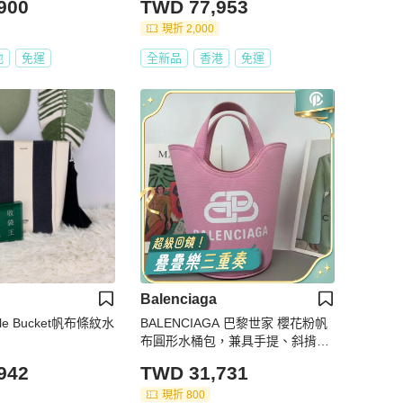
900
TWD 77,953
現折 2,000
地
免運
全新品
香港
免運
Balenciaga
gle Bucket帆布條紋水
BALENCIAGA 巴黎世家 櫻花粉帆
布圓形水桶包，兼具手提、斜揹、
托特多種背法，櫻花粉小號
942
TWD 31,731
現折 800