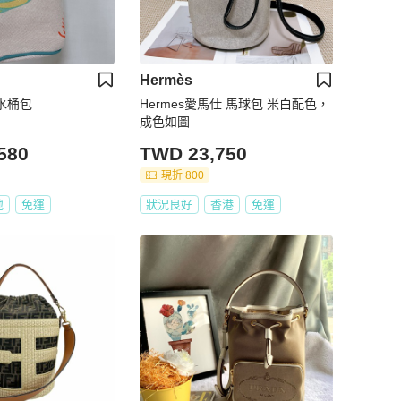
Hermès
口水桶包
Hermes愛馬仕 馬球包 米白配色，
成色如圖
580
TWD 23,750
現折 800
地
免運
狀況良好
香港
免運