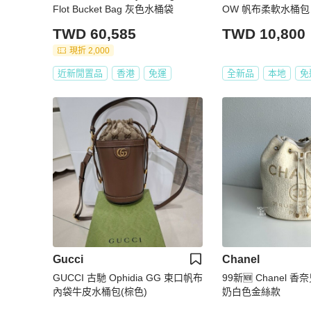
Flot Bucket Bag 灰色水桶袋
OW 帆布柔軟水桶包
TWD 60,585
TWD 10,800
現折 2,000
近新閒置品
香港
免運
全新品
本地
免
Gucci
Chanel
GUCCI 古馳 Ophidia GG 束口帆布
99新🆕 Chanel 
內袋牛皮水桶包(棕色)
奶白色金絲款