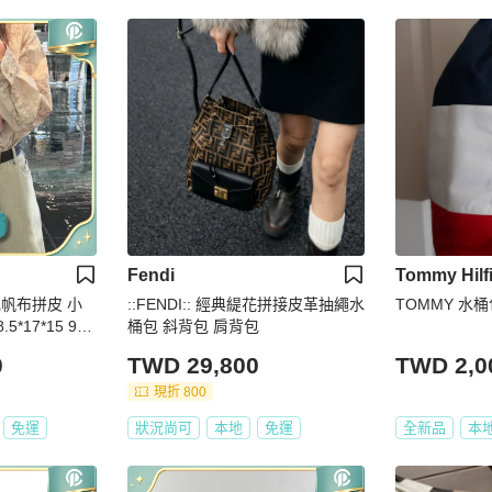
Fendi
Tommy Hilf
色帆布拼皮 小
::FENDI:: 經典緹花拼接皮革抽繩水
*17*15 99
桶包 斜背包 肩背包
0
TWD 29,800
TWD 2,0
現折 800
免運
狀況尚可
本地
免運
全新品
本