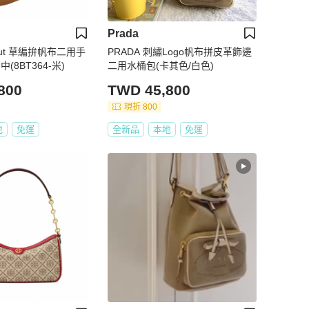
Prada
p Out 草編拚帆布二用手
PRADA 刺繡Logo帆布拼皮革飾邊
(8BT364-米)
二用水桶包(卡其色/白色)
800
TWD 45,800
現折 800
地
免運
全新品
本地
免運