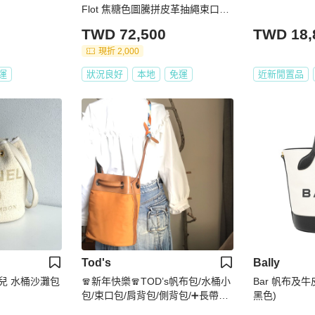
Flot 焦糖色圖騰拼皮革抽繩束口斜
背包水桶包 RZ6042
TWD 72,500
TWD 18,
現折 2,000
運
狀況良好
本地
免運
近新閒置品
Tod's
Bally
香奈兒 水桶沙灘包
🧣新年快樂🧣TOD’s帆布包/水桶小
Bar 帆布及
包/束口包/肩背包/側背包/➕長帶斜
黑色)
背/ 🌠正品🌠少用🌠背法多樣/很輕