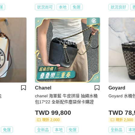
運
狀況尚可
本地
免運
狀況良好
Chanel
Goyard
包
chanel 海軍藍 牛皮拼接 抽繩水桶
Goyard 水桶包
包17*22 全新配件塵袋保卡購證
TWD 99,800
TWD 78,
現折 2,000
現折 2,000
免運
全新品
本地
免運
全新品
本