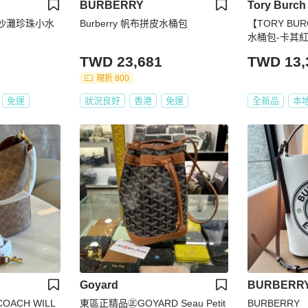
BURBERRY
Tory Burch
米色沙灘珍珠小水
Burberry 帆布拼皮水桶包
【TORY B
水桶包-卡其
TWD 23,681
TWD 13,
現折 800
免運
狀況良好
香港
免運
全新品
本
Goyard
BURBERR
OACH WILL
東區正精品㊣GOYARD Seau Petit
BURBERRY