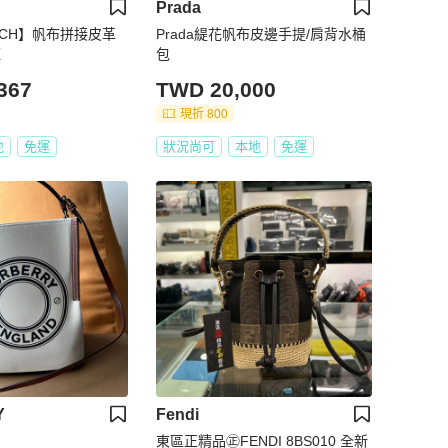
Prada
URCH】帆布拼接皮革
Prada緹花帆布皮邊手提/肩背水桶
紅
包
367
TWD 20,000
現折 800
地
免運
狀況尚可
本地
免運
Y
Fendi
東區正精品㊣FENDI 8BS010 全新