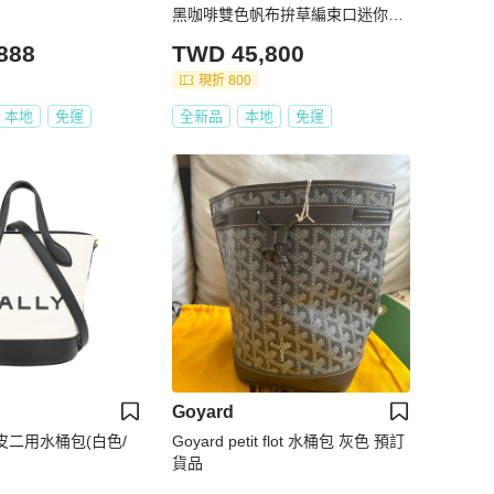
黑咖啡雙色帆布拚草編束口迷你水
桶包斜背包肩背包 RZ4952
888
TWD 45,800
現折 800
本地
免運
全新品
本地
免運
Goyard
牛皮二用水桶包(白色/
Goyard petit flot 水桶包 灰色 預訂
貨品