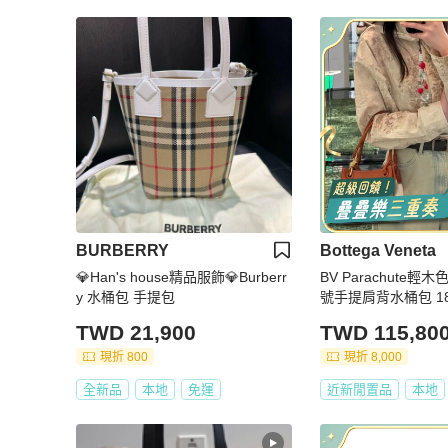
BURBERRY
Bottega Veneta
💎Han's house精品服飾💎Burberr
BV Parachute輕木
y 水桶包 手提包
號手提肩背水桶包 18.5
新配件塵袋
TWD 21,900
TWD 115,80
現折 800
現折 8,000
全新品
本地
免運
近新閒置品
本地