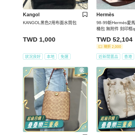
Kangol
Hermès
KANGOL黑色2用布面水筒包
98-99新Hermès
桶包 無附件 刻印框q 
3
TWD 1,000
TWD 52,104
現折 2,000
狀況良好
本地
免運
近新閒置品
香港