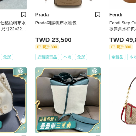
Prada
Fendi
愛馬仕橘色帆布水
Prada刺繡帆布水桶包
Fendi Ste
尺寸22×22×2
提肩背水桶包-中
TWD 23,500
TWD 49,
現折 800
現折 800
免運
近新閒置品
本地
免運
全新品
本