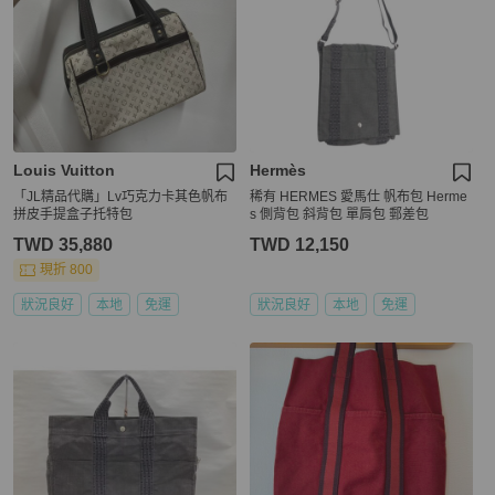
Louis Vuitton
Hermès
「JL精品代購」Lv巧克力卡其色帆布
稀有 HERMES 愛馬仕 帆布包 Herme
拼皮手提盒子托特包
s 側背包 斜背包 單肩包 郵差包
TWD 35,880
TWD 12,150
現折 800
狀況良好
本地
免運
狀況良好
本地
免運