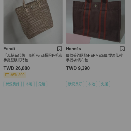
Fendi
Hermès
「JL精品代購」 9新 Fendi橘粉色帆布
🟥很美的狀態/HERMES/🟥/愛馬仕/小
手提豎版托特包
手提袋/帆布包
TWD 26,880
TWD 9,390
現折 800
狀況良好
本地
免運
狀況良好
本地
免運