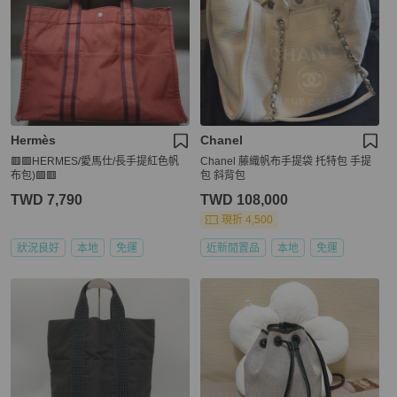
Hermès
Chanel
🟥🟪HERMES/愛馬仕/長手提紅色帆
Chanel 藤織帆布手提袋 托特包 手提
布包)🟪🟥
包 斜背包
TWD 7,790
TWD 108,000
現折 4,500
狀況良好
本地
免運
近新閒置品
本地
免運