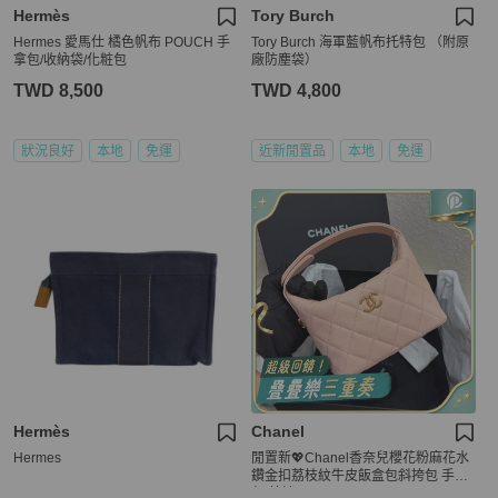
Hermès
Tory Burch
Hermes 愛馬仕 橘色帆布 POUCH 手
Tory Burch 海軍藍帆布托特包 （附原
拿包/收納袋/化粧包
廠防塵袋）
TWD 8,500
TWD 4,800
狀況良好
本地
免運
近新閒置品
本地
免運
Hermès
Chanel
Hermes
閒置新💖Chanel香奈兒櫻花粉麻花水
鑽金扣荔枝紋牛皮飯盒包斜挎包 手提
包 芯片 ✅正品