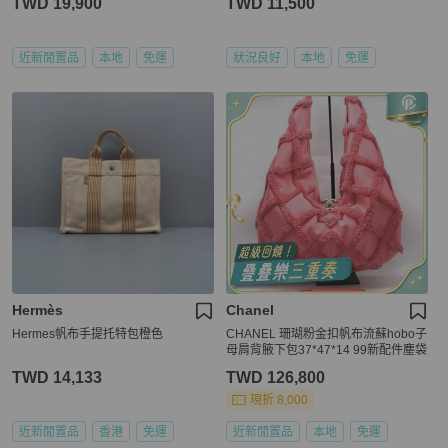
TWD 19,900
TWD 11,500
近新閒置品
本地
免運
狀況良好
本地
免運
Hermès
Chanel
Hermes帆布手提托特包橙色
CHANEL 珊瑚粉金扣帆布流蘇hobo子
母肩背腋下包37*47*14 99新配件塵袋
TWD 14,133
TWD 126,800
現折 8,000
近新閒置品
香港
免運
近新閒置品
本地
免運