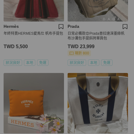
Hermès
Prada
年終特賣HERMES愛馬仕 帆布手提包
日常必備款😍Prada普拉達深墨綠帆
布沙灘包手提斜挎單肩包
TWD 5,500
TWD 23,999
現折 800
狀況良好
本地
免運
狀況良好
本地
免運