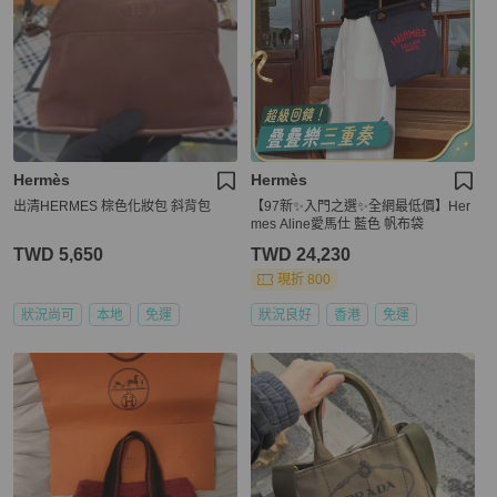
Hermès
Hermès
出清HERMES 棕色化妝包 斜背包
【97新✨入門之選✨全網最低價】Her
mes Aline愛馬仕 藍色 帆布袋
TWD 5,650
TWD 24,230
現折 800
狀況尚可
本地
免運
狀況良好
香港
免運