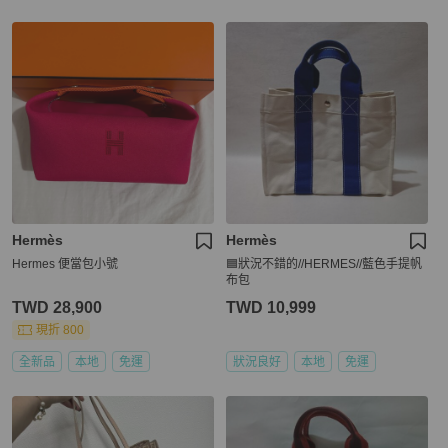
Hermès
Hermès
Hermes 便當包小號
🟦狀況不錯的//HERMES//藍色手提帆
布包
TWD 28,900
TWD 10,999
現折 800
全新品
本地
免運
狀況良好
本地
免運