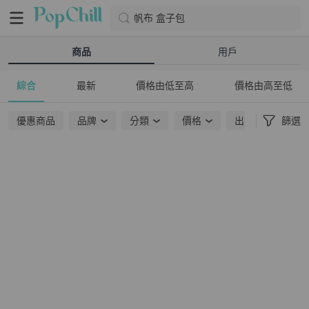
帆布 盒子包
商品
用戶
綜合
最新
價格由低至高
價格由高至低
優惠商品
品牌
分類
價格
出貨地點
篩選