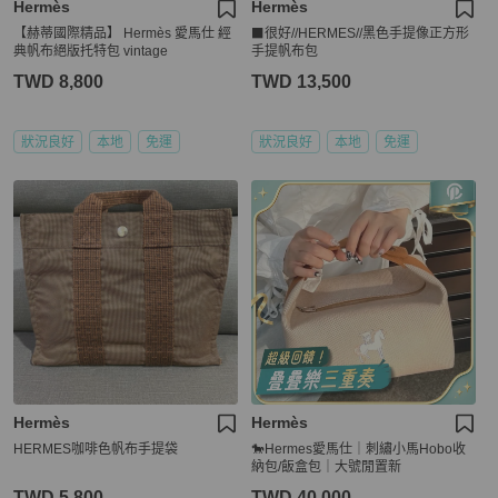
Hermès
Hermès
【赫蒂國際精品】 Hermès 愛馬仕 經
⬛很好//HERMES//黑色手提像正方形
典帆布絕版托特包 vintage
手提帆布包
TWD 8,800
TWD 13,500
狀況良好
本地
免運
狀況良好
本地
免運
Hermès
Hermès
HERMES咖啡色帆布手提袋
🐎Hermes愛馬仕｜刺繡小馬Hobo收
納包/飯盒包｜大號閒置新
TWD 5,800
TWD 40,000