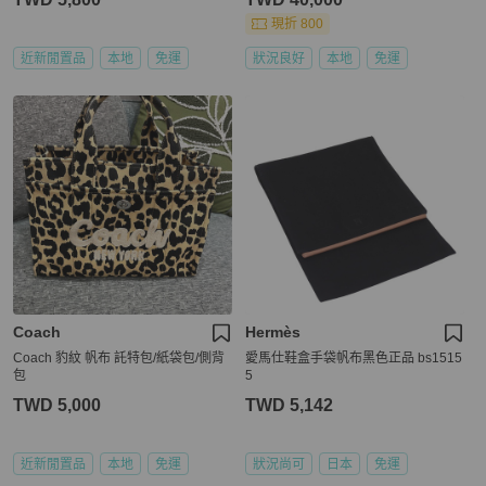
現折 800
近新閒置品
本地
免運
狀況良好
本地
免運
Coach
Hermès
Coach 豹紋 帆布 託特包/紙袋包/側背
愛馬仕鞋盒手袋帆布黑色正品 bs1515
包
5
TWD 5,000
TWD 5,142
近新閒置品
本地
免運
狀況尚可
日本
免運