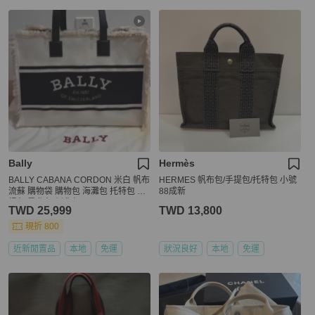
Bally
Hermès
BALLY CABANA CORDON 米白 帆布
HERMES 帆布包/手提包/托特包 小號
流蘇 購物袋 購物包 海灘包 托特包 手
88成新
提包 肩背包 側背包
TWD 25,999
TWD 13,800
現折 800
近新閒置品
本地
免運
狀況良好
本地
免運