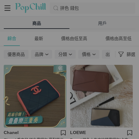
拼色 錢包
商品
用戶
綜合
最新
價格由低至高
價格由高至低
優惠商品
品牌
分類
價格
出貨地點
篩選
Chanel
LOEWE