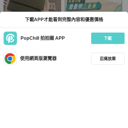
LOEWE
Louis Vuitton
下載APP才能看到完整內容和優惠價格
已售。LOEWE 零錢拉鏈錢包
Louis Vuitton 水波紋三拼色零錢卡包
錢包
TWD 6,300
TWD 5,500
PopChill 拍拍圈 APP
下載
狀況良好
本地
免運
狀況良好
本地
免運
使用網頁版瀏覽器
忍痛放棄
篩選
重設
品牌
分類
LOEWE
Chanel