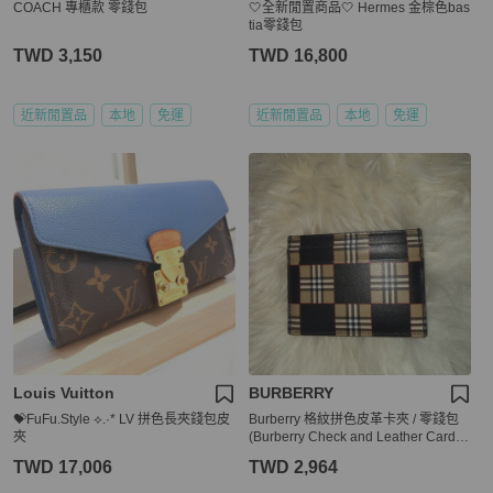
COACH 專櫃款 零錢包
🤍全新閒置商品🤍 Hermes 金棕色bas
tia零錢包
TWD 3,150
TWD 16,800
近新閒置品
本地
免運
近新閒置品
本地
免運
Louis Vuitton
BURBERRY
💝FuFu.Style ⟡.·* LV 拼色長夾錢包皮
Burberry 格紋拼色皮革卡夾 / 零錢包
夾
(Burberry Check and Leather Card C
ase)
TWD 17,006
TWD 2,964