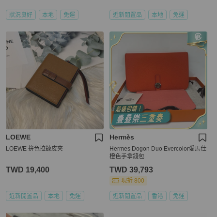
狀況良好
本地
免運
近新閒置品
本地
免運
LOEWE
Hermès
LOEWE 拚色拉鍊皮夾
Hermes Dogon Duo Evercolor愛馬仕
橙色手拿錢包
TWD 19,400
TWD 39,793
現折 800
近新閒置品
本地
免運
近新閒置品
香港
免運