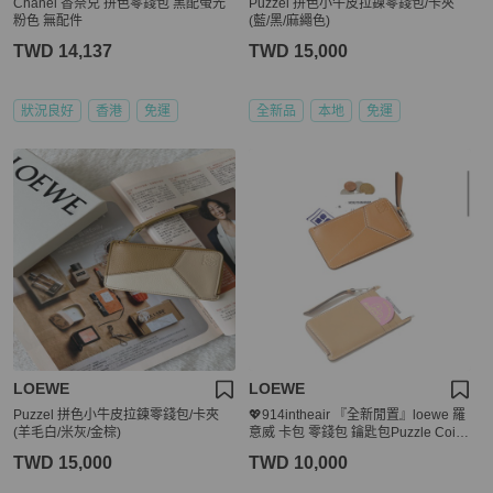
Chanel 香奈兒 拼色零錢包 黑配螢光
Puzzel 拼色小牛皮拉鍊零錢包/卡夾
粉色 無配件
(藍/黑/麻繩色)
TWD 14,137
TWD 15,000
狀況良好
香港
免運
全新品
本地
免運
LOEWE
LOEWE
Puzzel 拼色小牛皮拉鍊零錢包/卡夾
💖914intheair 『全新閒置』loewe 羅
(羊毛白/米灰/金棕)
意威 卡包 零錢包 鑰匙包Puzzle Coin
Cardholder
TWD 15,000
TWD 10,000