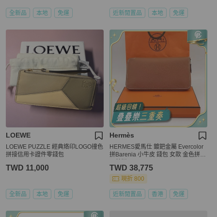
全新品
本地
免運
近新閒置品
本地
免運
LOEWE
Hermès
LOEWE PUZZLE 經典烙印LOGO撞色
HERMES愛馬仕 鍍鈀金屬 Evercolor
拼接信用卡證件零錢包
拼Barenia 小牛皮 錢包 女款 金色拼海
軍藍拼
TWD 11,000
TWD 38,775
現折 800
全新品
本地
免運
近新閒置品
香港
免運