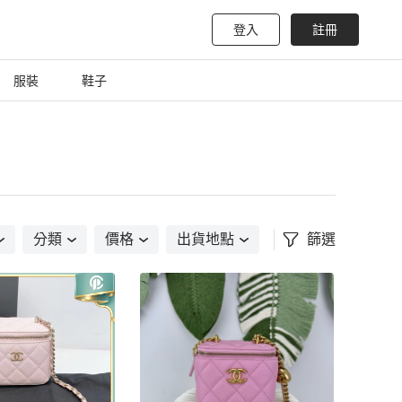
登入
註冊
服裝
鞋子
分類
價格
出貨地點
篩選