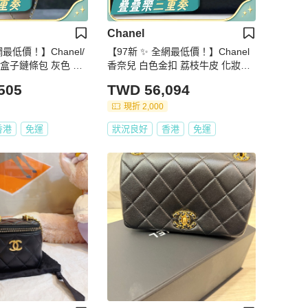
Chanel
網最低價！】Chanel/
【97新 ✨ 全網最低價！】Chanel
盒子鏈條包 灰色 金
香奈兒 白色金扣 荔枝牛皮 化妝盒
前先詢問庫存❗️）
方盒子 有鏡子（下單前先詢問庫存
505
TWD 56,094
❗️）
現折 2,000
香港
免運
狀況良好
香港
免運