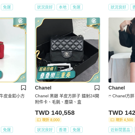
免運
狀況良好
本地
免運
狀況良好
Chanel
Chanel
醬牛皮金釦小方
Chanel 黑銀 羊皮方胖子 鐳射24開
ෆ Chanel方
附件卡、毛氈、塵袋、盒
TWD 140,558
TWD 142
現折 8,000
現折 4,500
免運
狀況良好
香港
免運
近新閒置品