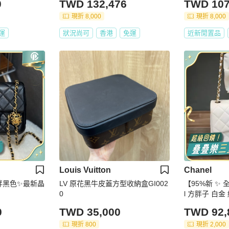
0
TWD 132,476
TWD 107
現折 8,000
現折 8,000
運
狀況尚可
香港
免運
近新閒置品
Louis Vuitton
Chanel
方胖黑色✨最新晶
LV 原花黑牛皮蓋方型收納盒GI002
【95%新 ✨ 
0
l 方胖子 白金
0
TWD 35,000
TWD 92,
現折 800
現折 2,000