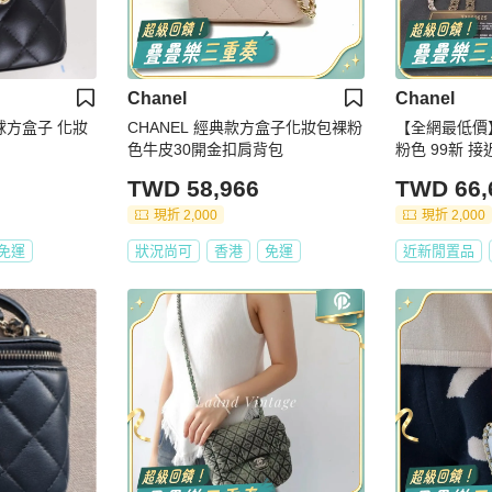
Chanel
Chanel
金球方盒子 化妝
CHANEL 經典款方盒子化妝包裸粉
【全網最低價
色牛皮30開金扣肩背包
粉色 99新 
TWD 58,966
TWD 66,
現折 2,000
現折 2,000
免運
狀況尚可
香港
免運
近新閒置品