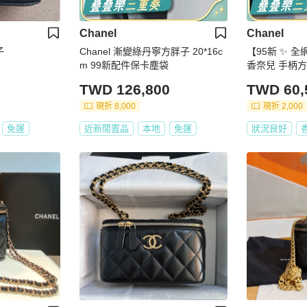
Chanel
Chanel
子
Chanel 漸變綠丹寧方胖子 20*16c
【95新 ✨ 全
m 99新配件保卡塵袋
香奈兒 手柄方
扣 羊皮（下單
TWD 126,800
TWD 60,
現折 8,000
現折 2,000
免運
近新閒置品
本地
免運
狀況良好