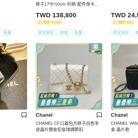
胖子17*6*10cm 95新 配件保卡塵
袋
TWD 138,800
TWD 24,
現折 4,500
現折 800
免運
狀況良好
本地
免運
狀況良好
Chanel
Chanel
CHANEL CF口蓋包方胖子白色羊
CHANEL VA
皮晶片開金扣金球調節扣
金 晶片款