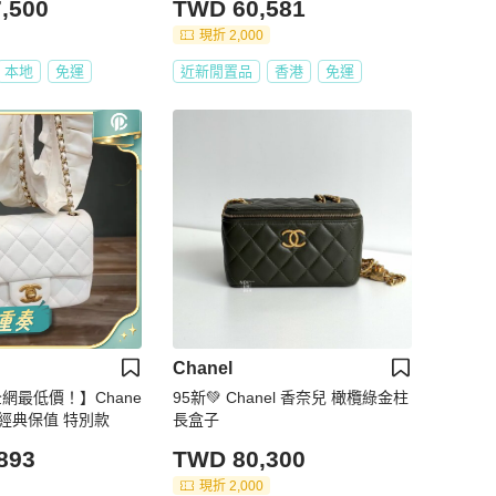
,500
TWD 60,581
現折 2,000
本地
免運
近新閒置品
香港
免運
Chanel
全網最低價！】Chane
95新💚 Chanel 香奈兒 橄欖綠金柱
 經典保值 特別款
長盒子
893
TWD 80,300
現折 2,000