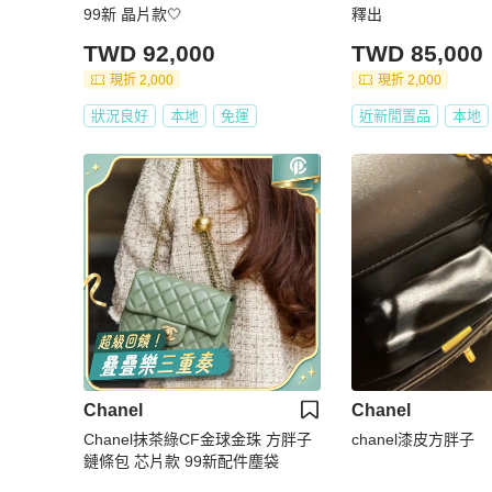
99新 晶片款🤍
釋出
TWD 92,000
TWD 85,000
現折 2,000
現折 2,000
狀況良好
本地
免運
近新閒置品
本地
Chanel
Chanel
Chanel抹茶綠CF金球金珠 方胖子
chanel漆皮方胖子
鏈條包 芯片款 99新配件塵袋