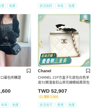
香港
免運
狀況良好
本地
免運
Chanel
胖 口蓋包🈶購證
CHANEL 21P方盒子化妝包白色羊
皮31開淺金扣山茶花蝴蝶結肩背包
,600
TWD 52,907
現折 2,000
本地
免運
狀況尚可
香港
免運