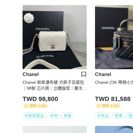
Chanel
Chanel
Chanel 新款瀑布鏈 方胖子豆腐包
Chanel 23K 帶柄
｜98新 芯片款｜立體版型｜層次鏈
條｜氣質時髦兼具
TWD 98,800
TWD 81,588
現折 2,000
現折 2,000
近新閒置品
本地
免運
全新品
香港
免