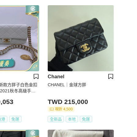
Chanel
el新款方胖子白色金扣
CHANEL｜金球方胖
2021秋冬高級手工
錢幣吊墜➕個性肩帶
,053
TWD 215,000
很久沒出的荔枝皮方胖
15.7，芯片款
現折 4,500
香港
免運
全新品
本地
免運