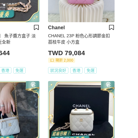
Chanel
】 魚子醬方盒子 淡
CHANEL 23P 粉色心形調節金扣
接近全新
荔枝牛皮 小方盒
644
TWD 79,084
現折 2,000
香港
免運
狀況良好
香港
免運