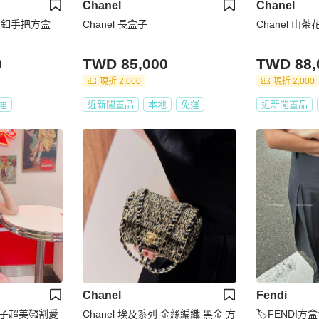
Chanel
Chanel
淡金釦手把方盒
Chanel 長盒子
Chanel 山
0
TWD 85,000
TWD 88,
現折 2,000
現折 2,000
運
近新閒置品
本地
免運
近新閒置品
Chanel
Fendi
子超美🥰割愛
Chanel 埃及系列 金絲編織 黑金 方
🏷FENDI方