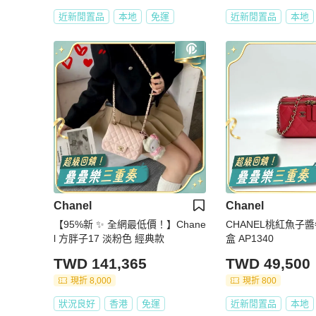
近新閒置品
本地
免運
近新閒置品
本地
Chanel
Chanel
【95%新 ✨ 全網最低價！】Chane
CHANEL桃紅魚子
l 方胖子17 淡粉色 經典款
盒 AP1340
TWD 141,365
TWD 49,500
現折 8,000
現折 800
狀況良好
香港
免運
近新閒置品
本地