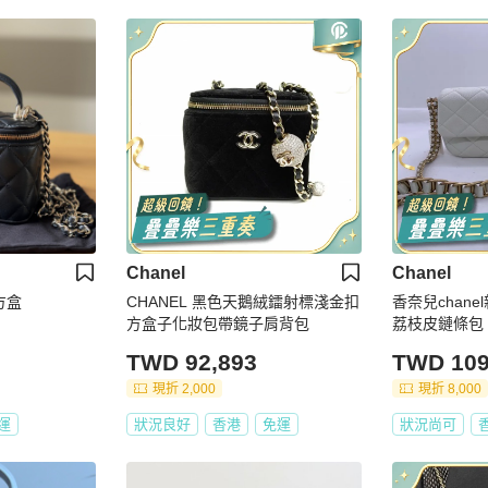
Chanel
Chanel
小方盒
CHANEL 黑色天鵝絨鐳射標淺金扣
香奈兒chan
方盒子化妝包帶鏡子肩背包
荔枝皮鏈條包 
坊系列 金幣 
TWD 92,893
TWD 109
實在太酷了 
子 尺寸：19.
現折 2,000
現折 8,000
運
狀況良好
香港
免運
狀況尚可