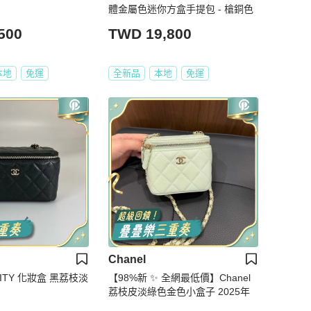
體金屬色迷你方盒手提包 - 槍銅色
500
TWD 19,800
本地
免運
全新品
本地
免運
Chanel
NITY 化妝盒 黑荔枝淡
【98%新 ✨ 全網最低價】Chanel
荔枝皮淡綠色金色小盒子 2025年