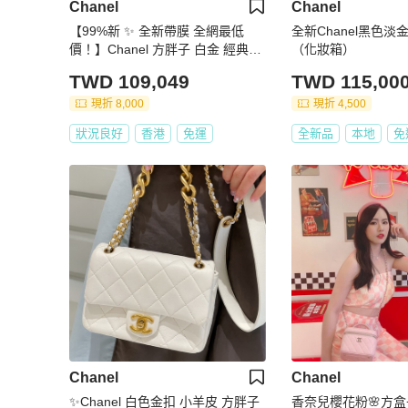
Chanel
Chanel
【99%新 ✨ 全新帶膜 全網最低
全新Chanel黑色
價！】Chanel 方胖子 白金 經典保
（化妝箱）
值 特別款
TWD 109,049
TWD 115,00
現折 8,000
現折 4,500
狀況良好
香港
免運
全新品
本地
免
Chanel
Chanel
✨Chanel 白色金扣 小羊皮 方胖子
香奈兒櫻花粉🌸方盒