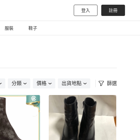
登入
註冊
服裝
鞋子
分類
價格
出貨地點
篩選