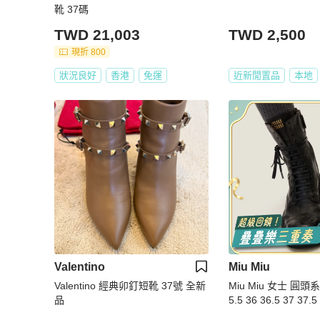
靴 37碼
TWD 21,003
TWD 2,500
現折 800
狀況良好
香港
免運
近新閒置品
本地
Valentino
Miu Miu
Valentino 經典卯釘短靴 37號 全新
Miu Miu 女士 圓頭
品
5.5 36 36.5 37 37.5
9.5 40 40.5 41 41