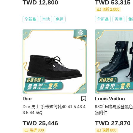
TWD 12,800
TWD 53,315
cm; 筒高: 21cm
現折 2,000
全新品
本地
免運
全新品
香港
免
Dior
Louis Vuitton
Dior 男士 系帶短筒靴40 41.5 43 4
98新 lv路易威登黑色
3.5 44.5碼
無附件
TWD 25,446
TWD 27,870
現折 800
現折 800