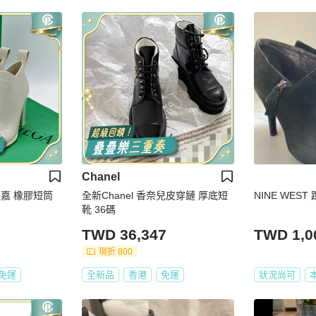
Chanel
 寶緹嘉 橡膠短筒
全新Chanel 香奈兒皮穿鏈 厚底短
NINE WEST
靴 36碼
TWD 36,347
TWD 1,0
現折 800
免運
全新品
香港
免運
狀況尚可