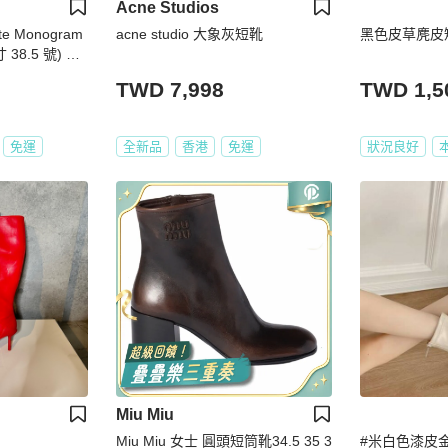
Acne Studios
ette Monogram
acne studio 大象灰短靴
黑色皮草麂皮
38.5 號) 附
TWD 7,998
TWD 1,5
免運
全新品
香港
免運
狀況良好
Miu Miu
Miu Miu 女士 圓頭短筒靴34.5 35 3
#米白色漆皮