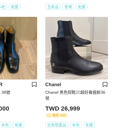
本地
免運
全新品
香港
免運
R
Chanel
靴 38號
Chanel 黑色短靴❤️‍🔥超好看極新36
號
000
TWD 26,999
現折 800
本地
免運
近新閒置品
本地
免運