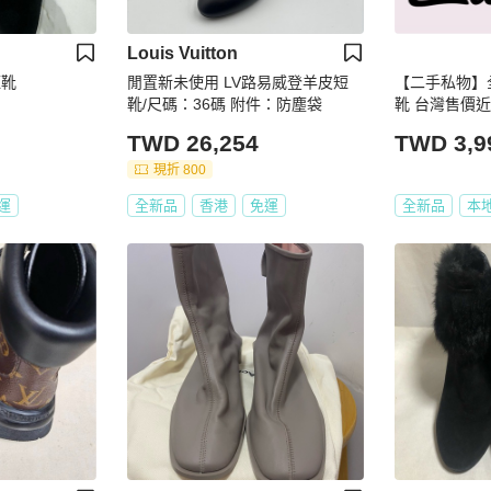
Louis Vuitton
短靴
閒置新未使用 LV路易威登羊皮短
【二手私物】全
靴/尺碼：36碼 附件：防塵袋
靴 台灣售價近
TWD 26,254
TWD 3,9
現折 800
運
全新品
香港
免運
全新品
本