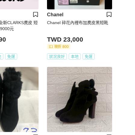
Chanel
新CLARKS麂皮 短
Chanel 碎花內裡布加麂皮黑短靴
9000元
90
TWD 23,000
現折 800
地
免運
狀況良好
本地
免運