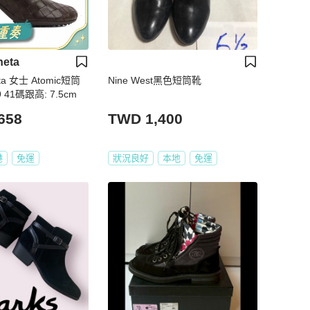
neta
eta 女士 Atomic短筒
Nine West黑色短筒靴
9 41碼跟高: 7.5cm
658
TWD 1,400
港
免運
狀況良好
本地
免運