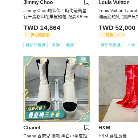
Jimmy Choo
Louis Vuitton
Jimmy Choo周仰傑！時尚前衛星
Louis Vuitton Laur
行千鳥格印花羊皮短靴 跟高6.5cm
鋸齒底短靴 (實際尺寸 
鞋盒
TWD 14,864
TWD 52,000
安心購折抵
現折 2,000
近新閒置品
香港
免運
近新閒置品
本地
Chanel
H&M
Chanel香奈兒 爆款 黑白小羊皮短
H&M 鮮紅長靴