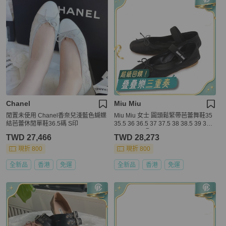
Chanel
Miu Miu
閒置未使用 Chanel香奈兒淺藍色蝴蝶
Miu Miu 女士 圓頭鬆緊帶芭蕾舞鞋35
結芭蕾休閒單鞋36.5碼 S印
35.5 36 36.5 37 37.5 38 38.5 39 39.5
40 40.5 41碼
TWD 27,466
TWD 28,273
現折 800
現折 800
全新品
香港
免運
全新品
香港
免運