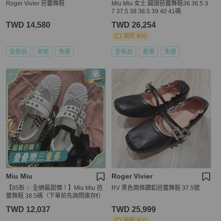
Roger Vivier 芭蕾舞鞋
Miu Miu 女士 圓頭芭蕾舞鞋36 36.5 3
7 37.5 38 38.5 39 40 41碼
TWD 14,580
TWD 26,254
現折 800
全新品
本地
免運
全新品
香港
免運
Miu Miu
Roger Vivier
【95新 ✨ 全網最甜價！】Miu Miu 芭
RV 黑色兩條鑽釦芭蕾舞鞋 37.5號
蕾舞鞋 38.5碼（下單前先詢問庫存❗️）
TWD 12,037
TWD 25,999
現折 800