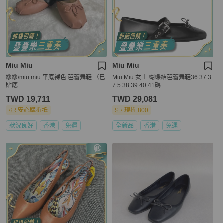
Miu Miu
Miu Miu
繆繆/miu miu 平底裸色 芭蕾舞鞋 （已
Miu Miu 女士 蝴蝶結芭蕾舞鞋36 37 3
貼底
7.5 38 39 40 41碼
TWD 19,711
TWD 29,081
安心購折抵
現折 800
狀況良好
香港
免運
全新品
香港
免運