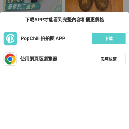
Roger Vivier
LANVIN
下載APP才能看到完整內容和優惠價格
Roger Vivier羅傑·維維亞 Belle Vivie
LAVIN羊皮金屬光澤芭蕾舞鞋35
漆皮方頭平底 芭蕾舞鞋
TWD 9,100
TWD 7,000
PopChill 拍拍圈 APP
下載
狀況良好
本地
免運
全新品
本地
免運
使用網頁版瀏覽器
忍痛放棄
篩選
重設
品牌
分類
Tory Burch
Miu Miu