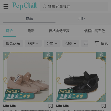
推薦 芭蕾舞鞋
商品
用戶
綜合
最新
價格由低至高
價格由高至低
優惠商品
品牌
分類
價格
出貨地點
篩選
Miu Miu
Miu Miu