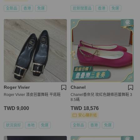
全新品
香港
免運
近新閒置品
香港
免運
Roger Vivier
Chanel
Roger Vivier 漆皮芭蕾舞鞋 平底鞋
Chanel香奈兒 玫紅色鏈條芭蕾舞鞋 3
8.5碼
TWD 9,000
TWD 18,576
安心購折抵
狀況良好
本地
免運
全新品
香港
免運