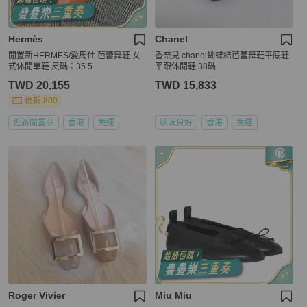
Hermès
Chanel
閒置新HERMES/愛馬仕 芭蕾舞鞋 女
香奈兒 chanel蝴蝶結芭蕾舞鞋平底鞋
式休閒單鞋 尺碼：35.5
平跟休閒鞋 38碼
TWD 20,155
TWD 15,833
現折 800
近新閒置品
香港
免運
狀況良好
香港
免運
Roger Vivier
Miu Miu