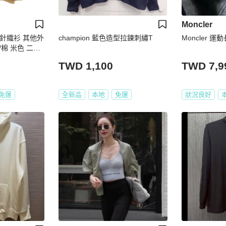
Moncler
技針織衫 其他外
champion 藍色造型拉鍊刺繡T
Moncler 運
維/棉 米色 二手
TWD 1,100
TWD 7,9
免運
全新品
本地
免運
狀況良好