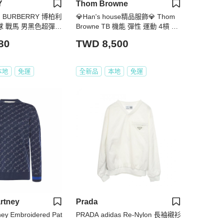
Y
Thom Browne
BURBERRY 博柏利
💎Han's house精品服飾💎 Thom
球 戰馬 男黑色超彈性
Browne TB 機能 彈性 運動 4槓 長
袖上衣L
袖 義大利製 男女共穿 現貨M原價
80
TWD 8,500
15500
本地
免運
全新品
本地
免運
rtney
Prada
ney Embroidered Pat
PRADA adidas Re-Nylon 長袖襯衫