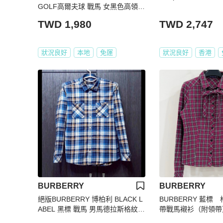
GOLF高爾夫球 戰馬 女黑色高領長
袖上衣M
TWD 1,980
TWD 2,747
狀況良好
本地
免運
狀況良好
香港
BURBERRY
BURBERRY
絕版BURBERRY 博柏利 BLACK L
BURBERRY 藍標
ABEL 黑標 戰馬 男馬德拉斯格紋法
帶戰馬襯衫（附領帶
蘭絨長袖襯衫2號