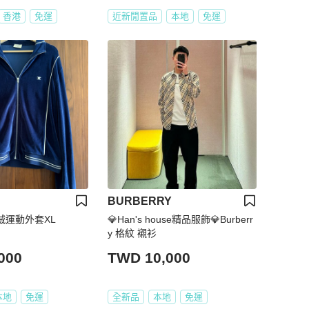
香港
免運
近新閒置品
本地
免運
BURBERRY
鵝絨運動外套XL
💎Han's house精品服飾💎Burberr
y 格紋 襯衫
000
TWD 10,000
本地
免運
全新品
本地
免運