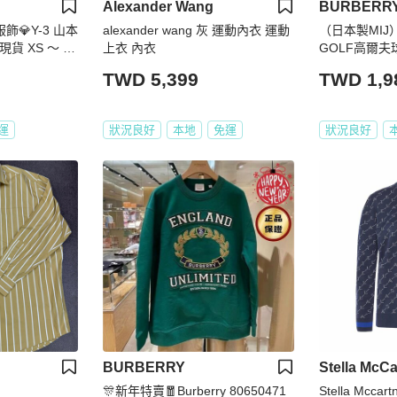
Alexander Wang
BURBERR
品服飾💎Y-3 山本
alexander wang 灰 運動內衣 運動
（日本製MIJ）
 現貨 XS ～ X
上衣 內衣
GOLF高爾夫
柔軟小立領長
TWD 5,399
TWD 1,9
運
狀況良好
本地
免運
狀況良好
BURBERRY
Stella McCa
🎊新年特賣🧧Burberry 80650471
Stella Mccart