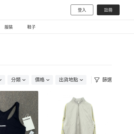
登入
註冊
服裝
鞋子
分類
價格
出貨地點
篩選