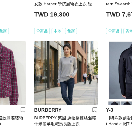
女款 Harper 學院風衛衣上衣 綠色
tern Sweatshi
L/XL
y -364330-S1
TWD 19,300
TWD 7,6
4)
免運
全新品
本地
免運
全新品
香
BURBERRY
Y-3
 格紋蝴蝶結領
BURBERRY 英國 連帽桑蠶𢇁混喀
｛特殊款割愛｝Y-3
）
什米爾羊毛戰馬長版上衣
t Hoodie 帽T 