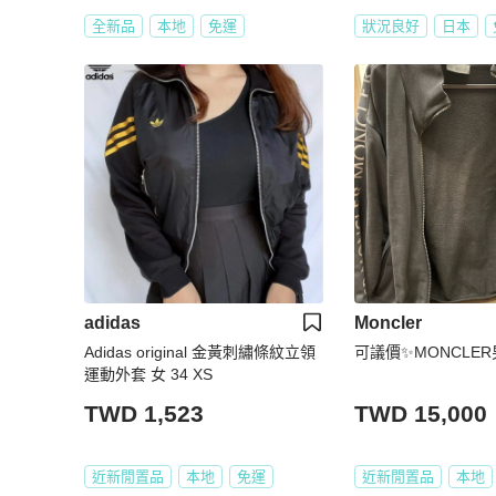
全新品
本地
免運
狀況良好
日本
adidas
Moncler
Adidas original 金黃刺繡條紋立領
可議價✨MONCLE
運動外套 女 34 XS
TWD 1,523
TWD 15,000
近新閒置品
本地
免運
近新閒置品
本地