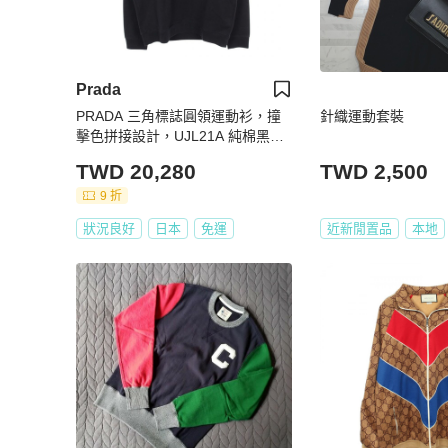
Prada
PRADA 三角標誌圓領運動衫，撞
針織運動套裝
擊色拼接設計，UJL21A 純棉黑
色，二手男款
TWD 20,280
TWD 2,500
9 折
狀況良好
日本
免運
近新閒置品
本地