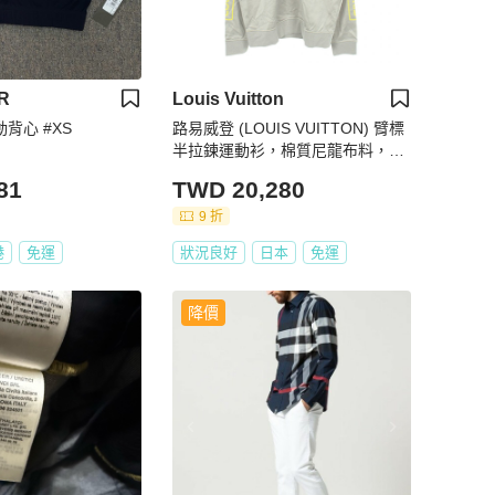
R
Louis Vuitton
 運動背心 #XS
路易威登 (LOUIS VUITTON) 臂標
半拉鍊運動衫，棉質尼龍布料，灰
色/黃色，4L碼，二手男款
81
TWD 20,280
9 折
港
免運
狀況良好
日本
免運
降價