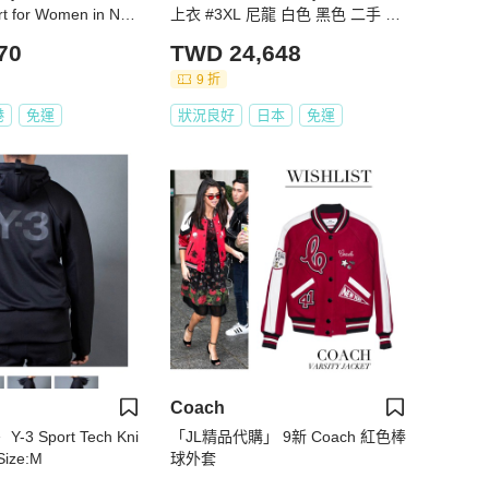
rt for Women in Nav
上衣 #3XL 尼龍 白色 黑色 二手 男
967-8491 (Size:42,4
款
70
TWD 24,648
9 折
港
免運
狀況良好
日本
免運
Coach
 Sport Tech Kni
「JL精品代購」 9新 Coach 紅色棒
Size:M
球外套