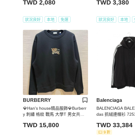
TWD 2,080
TWD 3,380
狀況良好
本地
免運
狀況良好
本地
BURBERRY
Balenciaga
💎Han's house精品服飾💎Burberr
BALENCIAGA BALEN
y 刺繡 格紋 戰馬 大學T 男女共穿
das 抓絨連帽衫 72
原價26900
黑色 白色 二手 男款
TWD 15,800
TWD 33,384
9 折