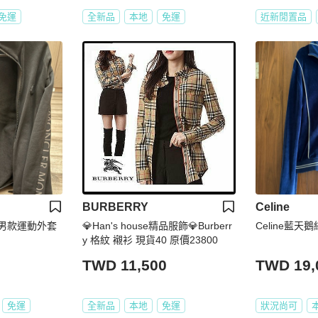
免運
全新品
本地
免運
近新閒置品
BURBERRY
Celine
R男款運動外套
💎Han's house精品服飾💎Burberr
Celine藍天
y 格紋 襯衫 現貨40 原價23800
TWD 11,500
TWD 19,
免運
全新品
本地
免運
狀況尚可