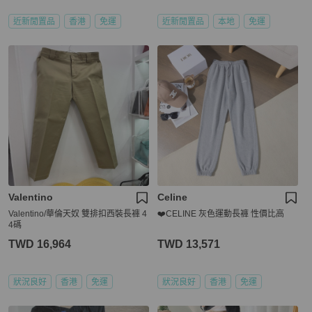
近新閒置品
香港
免運
近新閒置品
本地
免運
Valentino
Celine
Valentino/華倫天奴 雙排扣西裝長褲 4
❤️CELINE 灰色運動長褲 性價比高
4碼
TWD 16,964
TWD 13,571
狀況良好
香港
免運
狀況良好
香港
免運