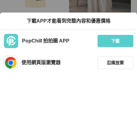
Chanel
Celine
下載APP才能看到完整內容和優惠價格
香奈兒 (CHANEL) 層疊闊腿長褲 #34
Celine 長褲經典款式
P43921V32493 羊毛 黑色 米色 二手
女款
TWD 26,832
TWD 6,000
PopChill 拍拍圈 APP
下載
9 折
狀況良好
日本
免運
全新品
本地
免運
使用網頁版瀏覽器
忍痛放棄
篩選
重設
品牌
分類
Celine
Celine