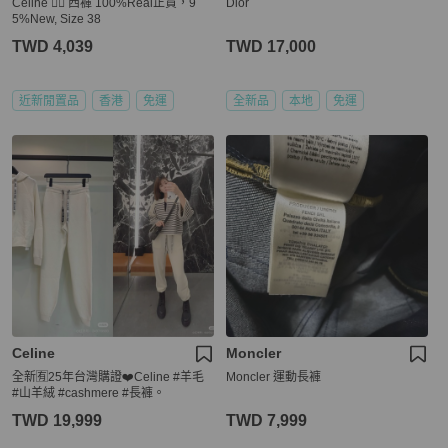
Celine 👍🏻 西褲 100%Real正貨，9
Dior
5%New, Size 38
TWD 4,039
TWD 17,000
近新閒置品
香港
免運
全新品
本地
免運
Celine
Moncler
全新🈶️25年台灣購證❤️Celine #羊毛
Moncler 運動長褲
#山羊絨 #cashmere #長褲。
TWD 19,999
TWD 7,999