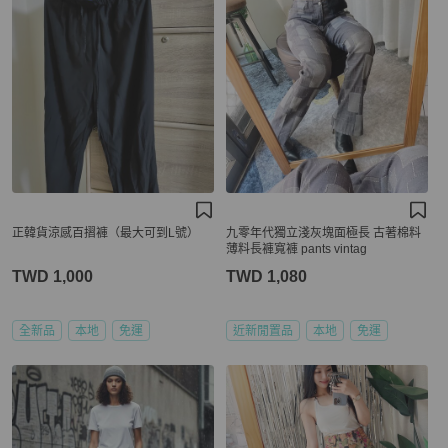
正韓貨涼感百摺褲（最大可到L號）
九零年代獨立淺灰塊面極長 古著棉料
薄料長褲寬褲 pants vintag
TWD 1,000
TWD 1,080
全新品
本地
免運
近新閒置品
本地
免運