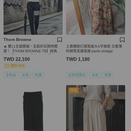
Thom Browne
🔥 雙11全面開搶・全館折扣限時開
土黃嫩綠打褶寬版大A字褲管 古著薄
啟！【THOM BROWNE-TB】經典四
料棉質長褲寬褲 pants vintage
條紋長褲 深藍(下單前須先私訊)
TWD 22,100
TWD 1,180
現折 800
全新品
本地
免運
近新閒置品
本地
免運
降價