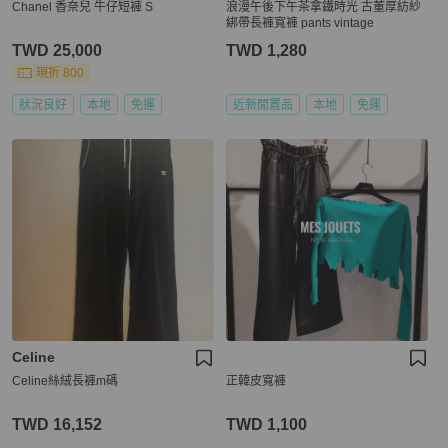
Chanel 香奈兒 牛仔短褲 S
浪漫午後下午茶拿鐵時光 古董厚紡紗
綁帶長褲寬褲 pants vintage
TWD 25,000
TWD 1,280
現折 800
狀況良好
本地
免運
近新閒置品
本地
免運
Celine
Celine絲絨長褲m碼
正韓皮寬褲
TWD 16,152
TWD 1,100