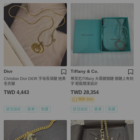
Dior
Tiffany & Co.
Christian Dior DIOR 字母長項鏈 迪奧
蒂芙尼/Tiffany 大環銀頸鏈 頸鏈上有刻
毛衣鏈
字 輕鬆簡潔設計
TWD 4,443
TWD 28,354
現折 800
狀況良好
香港
免運
狀況良好
香港
免運