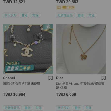
TWD 12,521
TWD 39,583
現折 800
狀況良好
香港
免運
近新閒置品
香港
免運
Chanel
Dior
閑置99新香奈兒手鏈 未使用
Dior 迪奧 Vintage 中古樹紋蝴蝶結項
鏈 X735
TWD 16,964
TWD 6,059
近新閒置品
香港
免運
狀況良好
香港
免運