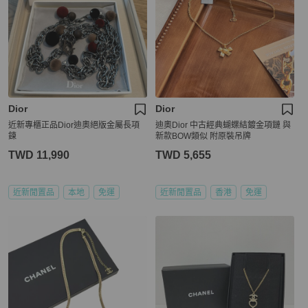
Dior
Dior
近新專櫃正品Dior迪奧絕版金屬長項
迪奧Dior 中古經典蝴蝶結鍍金項鏈 與
鍊
新款BOW類似 附原裝吊牌
TWD 11,990
TWD 5,655
近新閒置品
本地
免運
近新閒置品
香港
免運