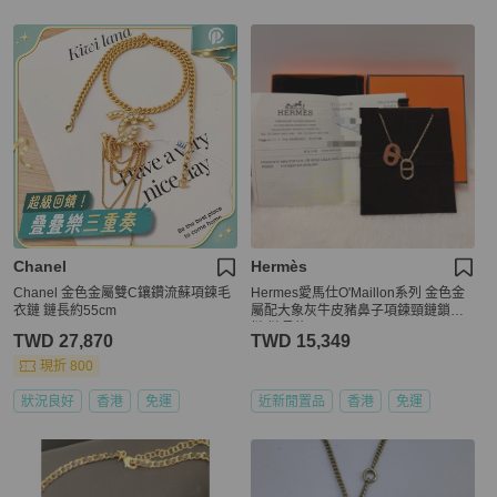
Chanel
Hermès
Chanel 金色金屬雙C鑲鑽流蘇項鍊毛
Hermes愛馬仕O'Maillon系列 金色金
衣鏈 鏈長約55cm
屬配大象灰牛皮豬鼻子項鍊頸鏈鎖骨
鏈 鏈長約49.5
TWD 27,870
TWD 15,349
現折 800
狀況良好
香港
免運
近新閒置品
香港
免運