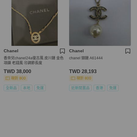
Chanel
Chanel
香奈兒chanel24a復古風 皮川鏈 金色
chanel 頸鏈 A61444
項鍊 老錢風 🉑調節長度
TWD 38,000
TWD 28,193
現折 800
現折 800
全新品
本地
免運
近新閒置品
香港
免運