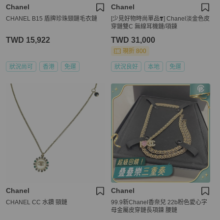
Chanel
Chanel
CHANEL B15 盾牌珍珠頸鏈毛衣鏈
[少見好物時尚單品❣️] Chanel淡金色皮
穿鏈雙C 無線耳機鏈/項鍊
TWD 15,922
TWD 31,000
現折 800
狀況尚可
香港
免運
狀況良好
本地
免運
Chanel
Chanel
CHANEL CC 水鑽 頸鏈
99.9新Chanel香奈兒 22b粉色愛心字
母金屬皮穿鏈長項鍊 腰鏈