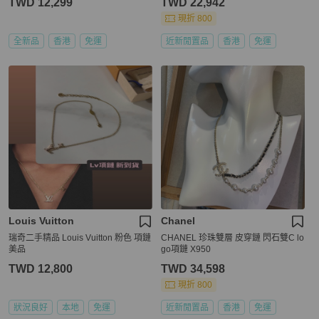
TWD 12,299
TWD 22,942
現折 800
全新品
香港
免運
近新閒置品
香港
免運
Louis Vuitton
Chanel
瑞奇二手精品 Louis Vuitton 粉色 項鏈
CHANEL 珍珠雙層 皮穿鏈 閃石雙C lo
美品
go項鏈 X950
TWD 12,800
TWD 34,598
現折 800
狀況良好
本地
免運
近新閒置品
香港
免運