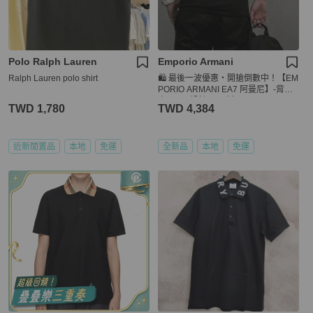
Polo Ralph Lauren
Emporio Armani
Ralph Lauren polo shirt
🛍️ 最後一波優惠・開搶倒數中！【EM
PORIO ARMANI EA7 阿曼尼】-背後
大LOGO設計 Polo衫
TWD 1,780
TWD 4,384
近新閒置品
本地
免運
全新品
本地
免運