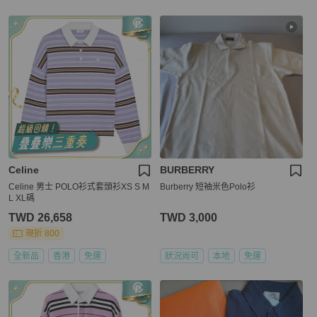
Celine
BURBERRY
Celine 男士 POLO衫式套頭衫XS S M
Burberry 短袖米色Polo衫
L XL碼
TWD 26,658
TWD 3,000
現折 800
全新品
香港
免運
狀況尚可
本地
免運