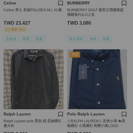
Celine
BURBERRY
Celine 男士 長袖POLO衫S M L XL碼
BURBERRY GOLF 夏款立領橫條超
彈戰馬POLO上衣
TWD 23,427
TWD 3,080
現折 800
全新品
香港
免運
狀況良好
本地
免運
降價
Ralph Lauren
Polo Ralph Lauren
Ralph Lauren polo 黑色 絨 長袖襯衫
☆RALPH LAUREN☆ 彩色小馬 🐎長
義大利
袖襯衫 小馬襯衫 刺綉小馬LOGO