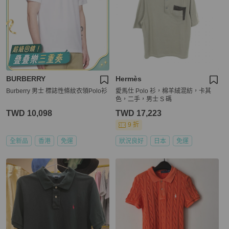
BURBERRY
Hermès
Burberry 男士 標誌性條紋衣領Polo衫
愛馬仕 Polo 衫，棉羊絨混紡，卡其
色，二手，男士 S 碼
TWD 10,098
TWD 17,223
9 折
全新品
香港
免運
狀況良好
日本
免運