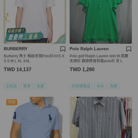
BURBERRY
Polo Ralph Lauren
Burberry 男士 格紋衣領Polo衫XXS X
Polo golf Ralph Lauren slim fit 高爾
S S M L XL XXL
夫球衫 森綠修身剪裁polo衫 女 L
TWD 14,137
TWD 1,280
全新品
香港
免運
近新閒置品
本地
免運
降價