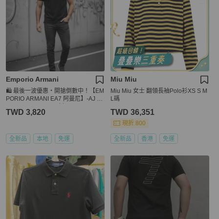
Emporio Armani
Miu Miu
🛍️ 最後一波優惠・開搶倒數中！【EM
Miu Miu 女士 翻領長袖Polo衫XS S M
PORIO ARMANI EA7 阿曼尼】-AJ E
L碼
AGLE LOGO POLO 衫
TWD 3,820
TWD 36,351
現折 800
全新品
本地
免運
全新品
香港
免運