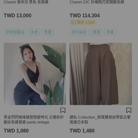
Chanel 香奈兒 黑色 長寬褲
Chanel 22C 針織粗花呢闊腳長褲
TWD 13,000
TWD 114,304
現折 4,500
近新閒置品
本地
免運
狀況良好
香港
免運
黑金閃閃捲捲褲管戀愛時光 古著紡紗
藏私·Collection_歐風雙側皮帶釦古著
壓紋長褲寬褲 pants vintage
寬褲日本製
TWD 1,080
TWD 1,480