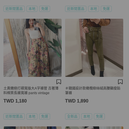
近新閒置品
本地
免運
近新閒置品
本地
免運
土黃嫩綠打褶寬版大A字褲管 古著薄
＃韓國設計款橄欖綠絲絨高腰顯瘦鉛
料棉質長褲寬褲 pants vintage
筆褲
TWD 1,180
TWD 1,890
近新閒置品
本地
免運
全新品
本地
免運