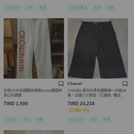
狀況良好
本地
免運
近新閒置品
本地
免運
Chanel
全新CK白色闊腿休閒褲M size腰圍有
CHANEL香奈兒黑色闊腳褲～女裝34
束口可調整
碼、法國🇫🇷製造（已通過✅鑒定）
購買以上商品👆🏻送贈CHANEL珍珠色
TWD 1,500
TWD 24,234
閃石領巾/絲帶扣一枚🎁
現折 800
全新品
本地
免運
狀況良好
香港
免運