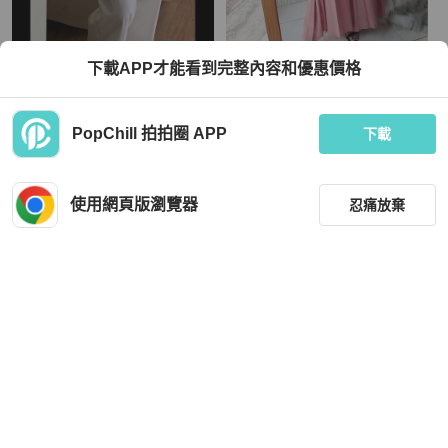
下載APP才能看到完整內容和優惠價格
Soulsis夏日白寬褲
淺淺粉紅優雅夏季涼涼女孩 古著薄料
絲混紡長褲寬褲 pants vintage
TWD 1,200
TWD 1,080
PopChill 拍拍圈 APP
下載
近新閒置品
本地
免運
近新閒置品
本地
免運
使用網頁版瀏覽器
忍痛放棄
篩選
重設
品牌
分類
BURBERRY
Alexander Wang