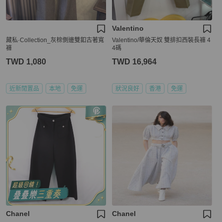
Valentino
藏私·Collection_灰棕側邊雙釦古著寬
Valentino/華倫天奴 雙排扣西裝長褲 4
褲
4碼
TWD 1,080
TWD 16,964
近新閒置品
本地
免運
狀況良好
香港
免運
Chanel
Chanel