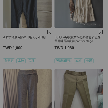
正韓貨涼感百摺褲（最大可到L號）
卡其大A字寬寬拼接花瓣褲管 古董棉
質薄料長褲寬褲 pants vintage
TWD 1,000
TWD 1,080
全新品
本地
免運
近新閒置品
本地
免運