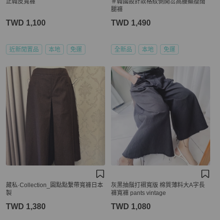
正韓皮寬褲
＃韓國設計款格紋側開岔高腰顯瘦闊
腿褲
TWD 1,100
TWD 1,490
近新閒置品
本地
免運
全新品
本地
免運
藏私·Collection_圓點點繫帶寬褲日本
灰黑抽鬚打褶寬版 棉質薄料大A字長
製
褲寬褲 pants vintage
TWD 1,380
TWD 1,080