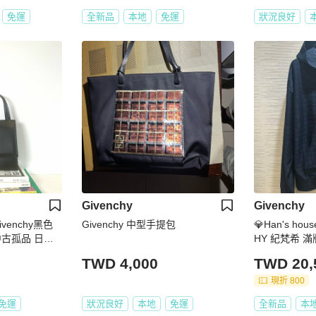
免運
全新品
本地
免運
狀況良好
Givenchy
Givenchy
venchy黑色
Givenchy 中型手提包
💎Han's ho
古孤品 日本
HY 紀梵希 滿
M 原價45700
TWD 4,000
TWD 20,
現折 800
免運
狀況良好
本地
免運
全新品
本