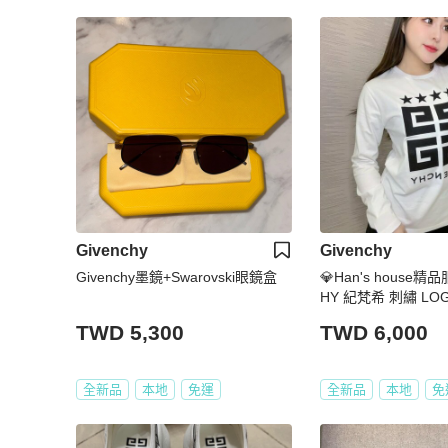
Givenchy
Givenchy
Givenchy墨鏡+Swarovski眼鏡盒
💎Han's house精
HY 紀梵希 刺繡 LO
貨青年款=男成人 XS 
TWD 5,300
TWD 6,000
0
全新品
本地
免運
全新品
本地
免