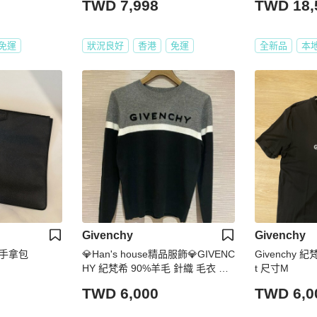
TWD 7,998
TWD 18,
免運
狀況良好
香港
免運
全新品
本
Givenchy
Givenchy
革手拿包
💎Han's house精品服飾💎GIVENC
Givenchy 紀梵
HY 紀梵希 90%羊毛 針織 毛衣 現
t 尺寸M
貨 青年款=女成人 XS
TWD 6,000
TWD 6,0