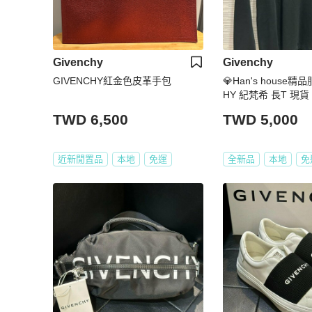
Givenchy
Givenchy
GIVENCHY紅金色皮革手包
💎Han's house精
HY 紀梵希 長T 現
人 S M
TWD 6,500
TWD 5,000
近新閒置品
本地
免運
全新品
本地
免