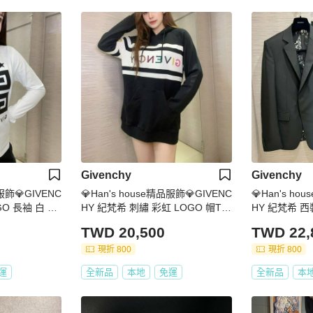
Givenchy
Givenchy
品服飾💎GIVENC
💎Han's house精品服飾💎GIVENC
💎Han's ho
GO 長袖 白 現
HY 紀梵希 刺繡 彩虹 LOGO 帽T
HY 紀梵希 西
~ S 原價800
男女共穿 現貨 原價39500
現貨48
TWD 20,500
TWD 22,
現折 800
現折 800
運
全新品
本地
免運
全新品
本