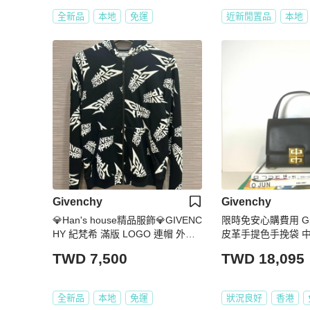
全新品
本地
免運
近新閒置品
本地
Givenchy
Givenchy
💎Han's house精品服飾💎GIVENC
限時免安心購費用 Gi
HY 紀梵希 滿版 LOGO 連帽 外套
皮革手提色手挽袋 中
青年款
中古vintage
TWD 7,500
TWD 18,095
全新品
本地
免運
狀況良好
香港