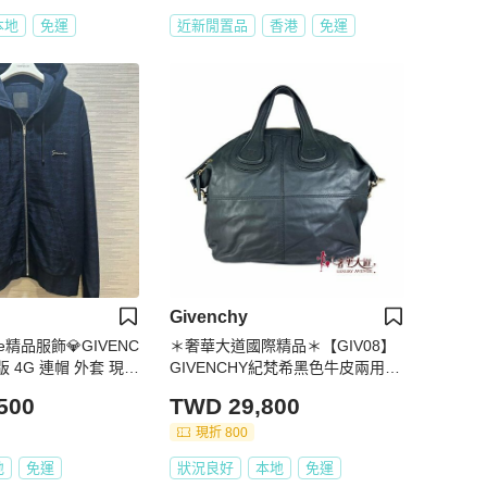
本地
免運
近新閒置品
香港
免運
Givenchy
use精品服飾💎GIVENC
＊奢華大道國際精品＊【GIV08】
版 4G 連帽 外套 現貨
GIVENCHY紀梵希黑色牛皮兩用包
MA0142
500
TWD 29,800
現折 800
地
免運
狀況良好
本地
免運