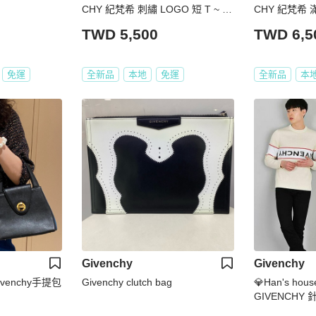
CHY 紀梵希 刺繡 LOGO 短 T ~ 青
CHY 紀梵希 
年款=女成人 S M
現貨 青年款 =
TWD 5,500
TWD 6,5
免運
全新品
本地
免運
全新品
本
Givenchy
Givenchy
 Givenchy手提包
Givenchy clutch bag
💎Han's h
GIVENCHY 
XL