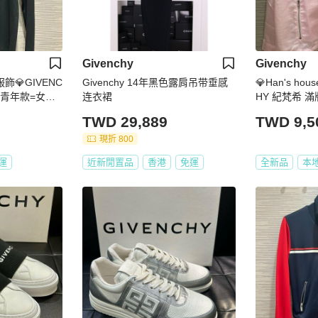
Givenchy
Givenchy
品服飾💎GIVENC
Givenchy 14年黑色露肩吊带垂感
💎Han's ho
貨 青年款=女成
连衣裙
HY 紀梵希 滿
現貨青年款
TWD 29,889
TWD 9,5
現折 800
運
近新閒置品
香港
免運
全新品
本