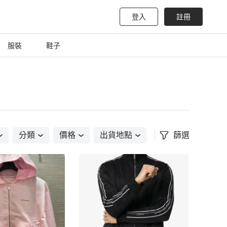
登入
註冊
服裝
鞋子
分類
價格
出貨地點
篩選