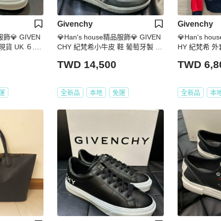
Givenchy
Givenchy
服飾💎 GIVEN
💎Han's house精品服飾💎 GIVEN
💎Han's ho
貨 UK ６.5
CHY 紀梵希小牛皮 鞋 葡萄牙製 原
HY 紀梵希 外
價24500
人 S ~ M
TWD 14,500
TWD 6,8
運
全新品
本地
免運
全新品
本