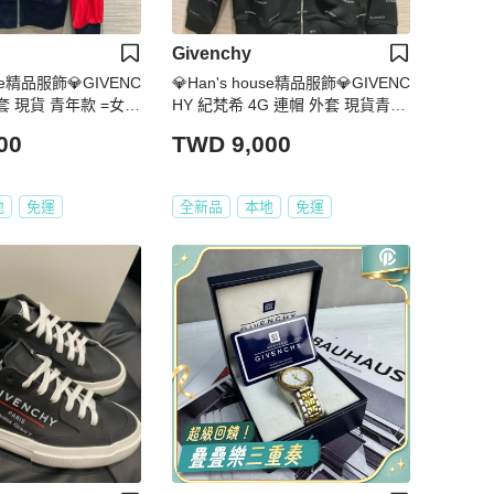
Givenchy
use精品服飾💎GIVENC
💎Han's house精品服飾💎GIVENC
套 現貨 青年款 =女成
HY 紀梵希 4G 連帽 外套 現貨青年
款 原價19300
00
TWD 9,000
地
免運
全新品
本地
免運