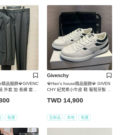
Givenchy
use精品服飾💎GIVENC
💎Han's house精品服飾💎 GIVEN
裝 外套 加 長褲 套裝
CHY 紀梵希小牛皮 鞋 葡萄牙製 現
貨 29~29.5原價24000
800
TWD 14,900
地
免運
全新品
本地
免運