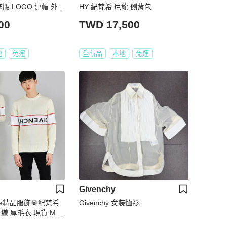
滿版 LOGO 連帽 外套
HY 紀梵希 尼龍 側背包
女成人S M
00
TWD 17,500
地
免運
全新品
本地
免運
Givenchy
ouse精品服飾💎紀梵希
Givenchy 女裝恤衫
針織 厚毛衣 現貨 M ~