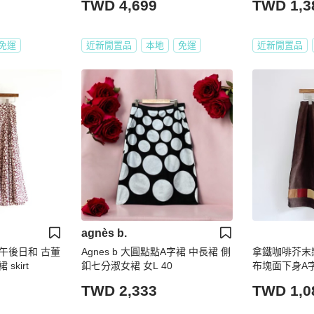
TWD 4,699
TWD 1,3
免運
近新閒置品
本地
免運
近新閒置品
agnès b.
午後日和 古董
Agnes b 大圓點點A字裙 中長裙 側
拿鐵咖啡芥末
skirt
釦七分淑女裙 女L 40
布塊面下身A字裙sk
TWD 2,333
TWD 1,0