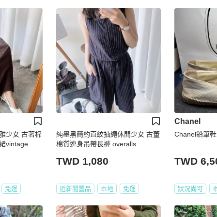
Chanel
雅少女 古著棉
純墨黑簡約直紋抽繩休閒少女 古董
Chanel鉛筆鞋
intage
棉質連身吊帶長褲 overalls
TWD 1,080
TWD 6,5
免運
近新閒置品
本地
免運
狀況尚可