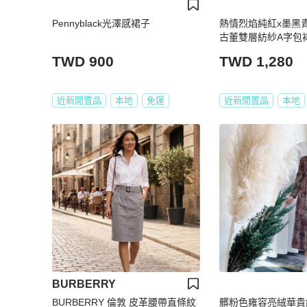
Pennyblack光澤感裙子
熱情烈焰純紅x墨黑
古董雙層紡紗A字包裙 紗
TWD 900
TWD 1,280
近新閒置品
本地
免運
近新閒置品
本地
BURBERRY
BURBERRY 倫敦 皮革腰帶直條紋
髒粉色雍容亮絨華貴