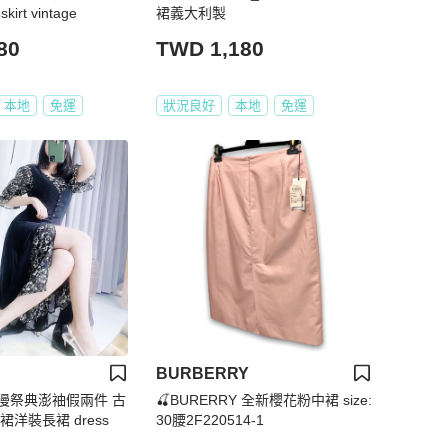
irt vintage
裙義大利製
80
TWD 1,180
本地
免運
狀況良好
本地
免運
BURBERRY
漫祭典澎䄂假兩件 古
🍒BURERRY 全新櫻花粉中裙 size:
洋裝長裙 dress
30腰2F220514-1