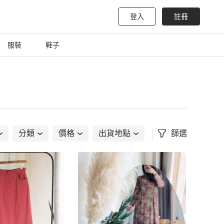
登入
註冊
服裝
鞋子
分類
價格
出貨地點
篩選