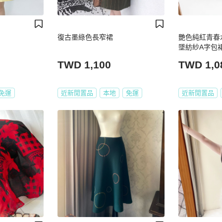
復古墨綠色長窄裙
艷色純紅青春
墜紡紗A字包裙 紗
TWD 1,100
TWD 1,0
免運
近新閒置品
本地
免運
近新閒置品