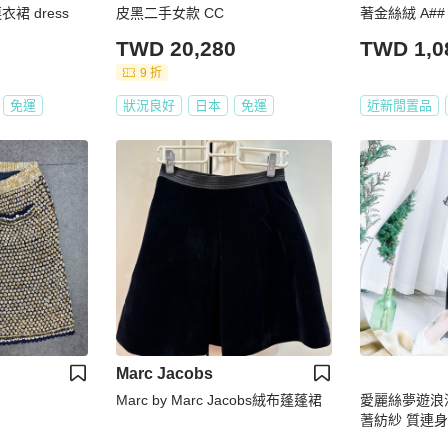
裙 dress
皮黑二手女款 CC
著金絲絨 A## sk
TWD 20,280
TWD 1,0
9 折
免運
狀況良好
日本
免運
近新閒置品
Marc Jacobs
Marc by Marc Jacobs絨布蓬蓬裙
愛麗絲夢遊浪
蓍紡紗 質連身裙