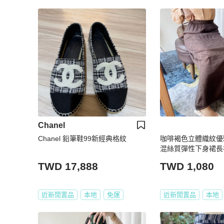
Chanel
Chanel 鉛筆鞋99新經典格紋
咖啡褐色立體織紋優
混絲質彈性下身裙長裙v
TWD 17,888
TWD 1,080
近新閒置品
本地
免運
近新閒置品
本地