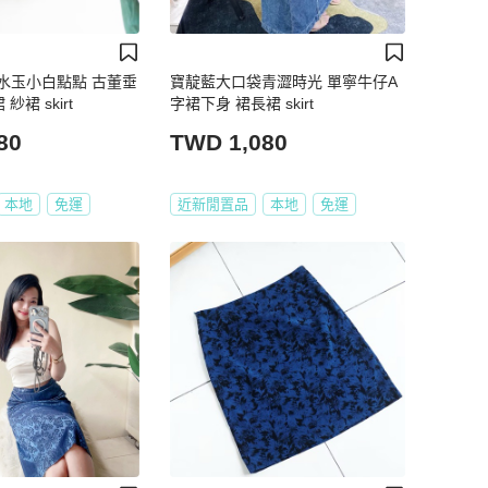
水玉小白點點 古董垂
寶靛藍大口袋青澀時光 單寧牛仔A
裙 skirt
字裙下身 裙長裙 skirt
80
TWD 1,080
本地
免運
近新閒置品
本地
免運