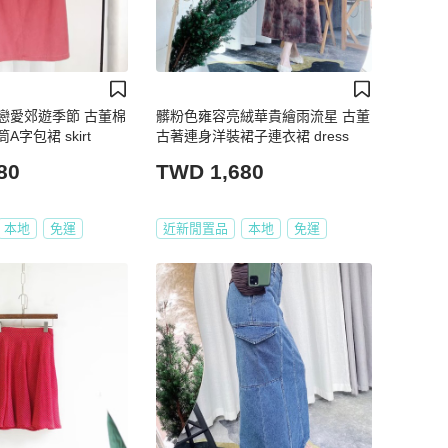
戀愛郊遊季節 古董棉
髒粉色雍容亮絨華貴繪雨流星 古董
字包裙 skirt
古著連身洋裝裙子連衣裙 dress
80
TWD 1,680
本地
免運
近新閒置品
本地
免運