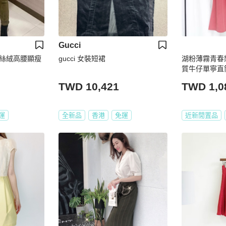
Gucci
絲絨高腰顯瘦
gucci 女裝短裙
湖粉薄霧青春
質牛仔單寧直筒A
TWD 10,421
TWD 1,0
運
全新品
香港
免運
近新閒置品