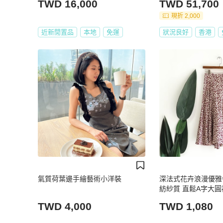
TWD 16,000
TWD 51,700
現折 2,000
近新閒置品
本地
免運
狀況良好
香港
氣質荷葉邊手繪藝術小洋裝
深法式花卉浪漫優雅
紡紗質 直鬆A字大圓裙 
TWD 4,000
TWD 1,080