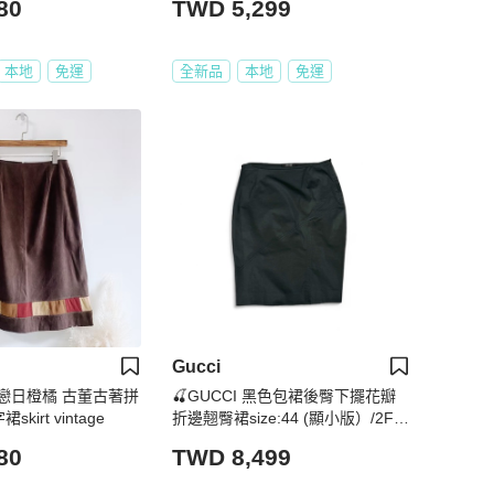
80
TWD 5,299
本地
免運
全新品
本地
免運
Gucci
戀日橙橘 古董古著拼
🍒GUCCI 黑色包裙後臀下擺花瓣
irt vintage
折邊翹臀裙size:44 (顯小版）/2F2
40520-1
80
TWD 8,499