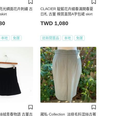
亮光綢面花卉刺繡 古
CLACIER 靛藍花卉綴春滿開春夏
irt
日札 古董 棉質直筒A字包裙 skirt
80
TWD 1,080
本地
免運
近新閒置品
本地
免運
絲絨青春物語 古董古
藏私·Collection_淡綠毛料混絲古著