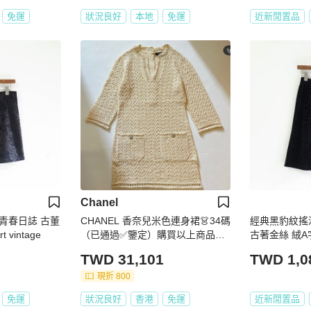
免運
狀況良好
本地
免運
近新閒置品
Chanel
青春日誌 古董
CHANEL 香奈兒米色連身裙👗34碼
經典黑豹紋搖
vintage
（已通過✅鑒定）購買以上商品👆🏻
古著金絲 絨A字裙s
送贈CHANEL金線刺繡吊飾及N*5
TWD 31,101
TWD 1,0
香水型襟章🎁
現折 800
免運
狀況良好
香港
免運
近新閒置品