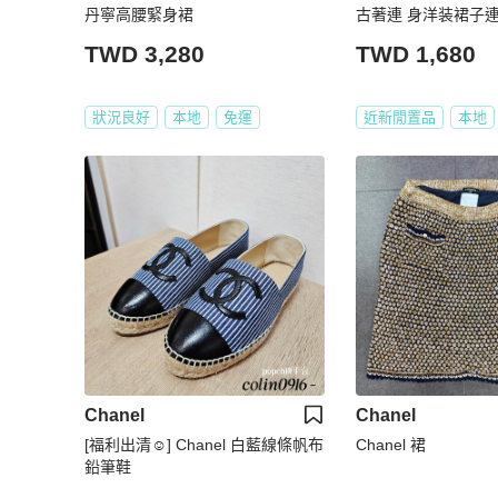
丹寧高腰緊身裙
古著連 身洋装裙子連衣
TWD 3,280
TWD 1,680
狀況良好
本地
免運
近新閒置品
本地
Chanel
Chanel
[福利出清☺️] Chanel 白藍線條帆布
Chanel 裙
鉛筆鞋