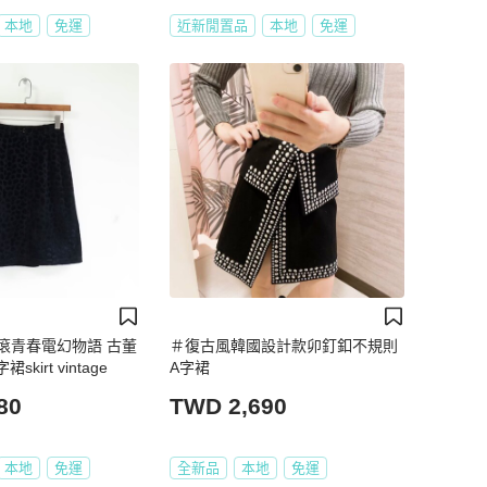
本地
免運
近新閒置品
本地
免運
滾青春電幻物語 古董
＃復古風韓國設計款卯釘釦不規則
kirt vintage
A字裙
80
TWD 2,690
本地
免運
全新品
本地
免運