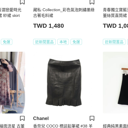
青澀戀愛時光
藏私·Collection_彩色氣泡刺繡墨綠
青春獨立寶藍
裙 skirt
古著毛料裙
董絲質直筒裙 sk
TWD 1,480
TWD 1,0
免運
近新閒置品
本地
免運
近新閒置品
Chanel
繪雨流星 古董
香奈兒 COCO 標誌鉛筆裙 #38 羊
經典純黑素面