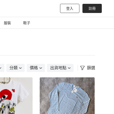
登入
註冊
服裝
鞋子
分類
價格
出貨地點
篩選