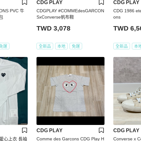
CDG PLAY
CDG PLAY
ONS PVC 牛
CDGPLAY #COMMEdesGARCON
CDG 1986 et
包
SxConverse帆布鞋
ons
TWD 3,078
TWD 6,5
免運
全新品
本地
免運
全新品
本
CDG PLAY
CDG PLAY
 愛心上衣 長袖
Comme des Garcons CDG Play H
Converse x 