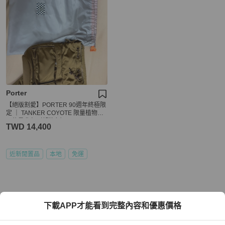
Porter
【絕版割愛】PORTER 90週年終極限
定 ｜ TANKER COYOTE 限量植物性
尼龍肩背包（郊狼色）
TWD 14,400
近新閒置品
本地
免運
下載APP才能看到完整內容和優惠價格