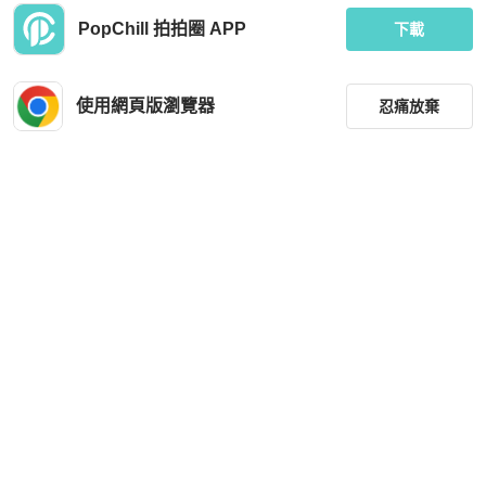
PopChill 拍拍圈 APP
下載
使用網頁版瀏覽器
忍痛放棄
篩選
重設
品牌
分類
尺寸
價格