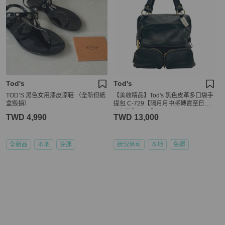
Tod's
Tod's
TOD’S 黑色女用漆皮涼鞋 （全新但紙
【美收精品】Tod's 黑色皮革多口袋手
盒毀損）
提包 C-729【隔月月中將轉賣至日本
上架期限30天】
TWD 4,990
TWD 13,000
全新品
本地
免運
狀況尚可
本地
免運