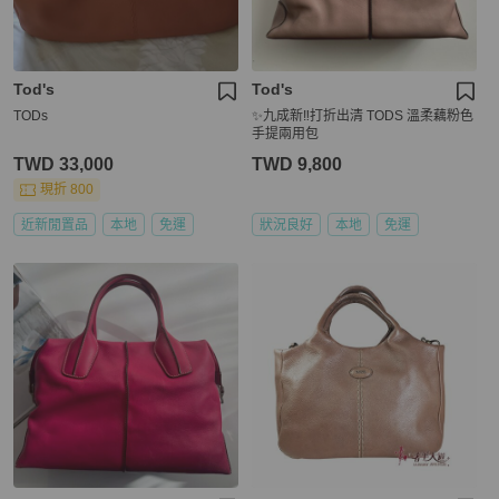
Tod's
Tod's
TODs
✨九成新‼️打折出清 TODS 溫柔藕粉色
手提兩用包
TWD 33,000
TWD 9,800
現折 800
近新閒置品
本地
免運
狀況良好
本地
免運