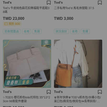
Tod's
Tod's
Tod’s 牛皮純色麻花扣樂福鞋平底鞋3
二手私物Tod’d 馬毛休閒鞋 37.5
8碼
TWD 23,000
TWD 3,000
現折 800
近新閒置品
本地
免運
狀況良好
本地
免運
Tod's
Tod's
✨TODS 櫻花粉色tote托特包 35*13*2
🧣新年快樂🧣TOD’s帆布包/水桶小包/
3cm 98新配件塵袋
束口包/肩背包/側背包/➕長帶斜背/ 🌠
正品🌠少用🌠背法多樣/很輕