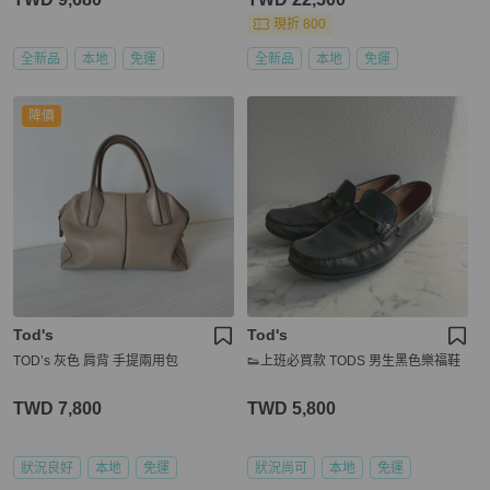
現折 800
全新品
本地
免運
全新品
本地
免運
降價
Tod's
Tod's
TOD’s 灰色 肩背 手提兩用包
👟上班必買款 TODS 男生黑色樂福鞋
TWD 7,800
TWD 5,800
狀況良好
本地
免運
狀況尚可
本地
免運