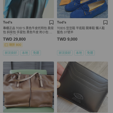
Tod's
Tod's
專櫃正品 TOD’S 黑色牛皮托特包 肩背
TODS 豆豆鞋 平底鞋 開車鞋 懶人鞋
包 斜背包 手提包 黑色牛皮 附小包 可
藍色 37號半
調式長背帶
TWD 29,800
TWD 9,000
現折 800
狀況良好
本地
免運
狀況良好
本地
免運