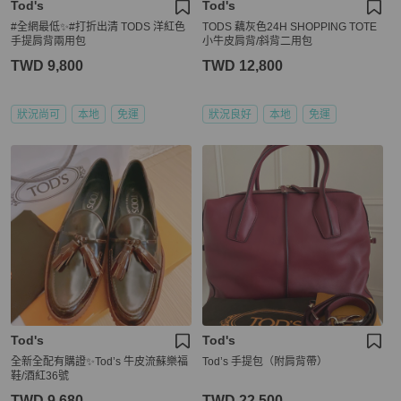
Tod's
Tod's
#全網最低✨#打折出清 TODS 洋紅色
TODS 藕灰色24H SHOPPING TOTE
手提肩背兩用包
小牛皮肩背/斜背二用包
TWD 9,800
TWD 12,800
狀況尚可
本地
免運
狀況良好
本地
免運
Tod's
Tod's
全新全配有購證✨Tod’s 牛皮流蘇樂福
Tod’s 手提包（附肩背帶）
鞋/酒紅36號
TWD 9,680
TWD 22,500