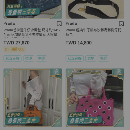
Prada
Prada
Prada普拉達牛仔沙灘包 尺寸約:34*2
Prada 經典牛仔帆布沙灘海灘側背托
2cm 休閒隨意又不失時髦感 大容量非
特包
常適合通勤或度假
TWD 27,870
TWD 14,800
現折 800
狀況良好
香港
免運
狀況良好
本地
免運