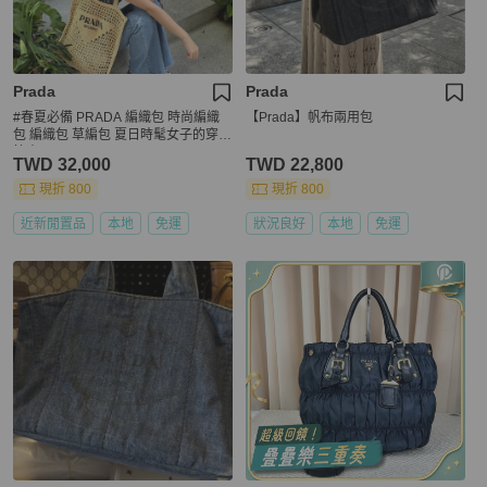
Prada
Prada
#春夏必備 PRADA 編織包 時尚編織
【Prada】帆布兩用包
包 編織包 草編包 夏日時髦女子的穿搭
範本
TWD 32,000
TWD 22,800
現折 800
現折 800
近新閒置品
本地
免運
狀況良好
本地
免運