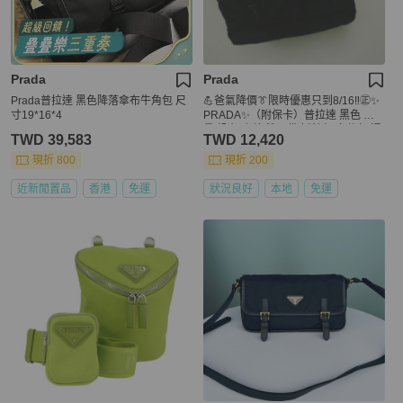
Prada
Prada
Prada普拉達 黑色降落傘布牛角包 尺
💪爸氣降價👔限時優惠只到8/16‼️㊣✨
寸19*16*4
PRADA✨（附保卡）普拉達 黑色 輕
量 帆布 皮革 雙口袋 托特包 文件包 通
TWD 39,583
TWD 12,420
勤包/二手包/二手精品/保證正品🌳二手
樹屋🌳
現折 800
現折 200
近新閒置品
香港
免運
狀況良好
本地
免運