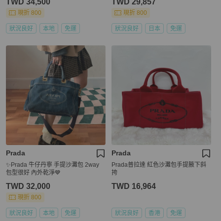
TWD 34,500
TWD 29,857
現折 800
現折 800
狀況良好
本地
免運
狀況良好
日本
免運
Prada
Prada
✨Prada 牛仔丹寧 手提沙灘包 2way
Prada普拉達 紅色沙灘包手提腋下斜
包型很好 內外乾淨💙
挎
TWD 32,000
TWD 16,964
現折 800
狀況良好
本地
免運
狀況良好
香港
免運