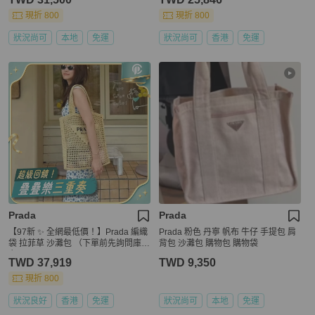
現折 800
現折 800
狀況尚可
本地
免運
狀況尚可
香港
免運
Prada
Prada
【97新 ✨ 全網最低價！】Prada 編織
Prada 粉色 丹寧 帆布 牛仔 手提包 肩
袋 拉菲草 沙灘包 （下單前先詢問庫存
背包 沙灘包 購物包 購物袋
❗️）
TWD 37,919
TWD 9,350
現折 800
狀況良好
香港
免運
狀況尚可
本地
免運