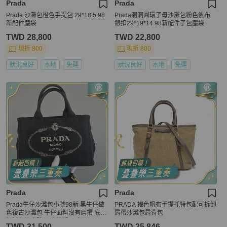
Prada
Prada
Prada 沙灘包橙色手提包 29*18.5 98
Prada洞洞圓環子母沙灘包粉色帆布
新配件塵袋
銀扣29*19*14 98新配件子包塵袋
TWD 28,800
TWD 22,800
現折 800
現折 800
狀況良好
本地
免運
狀況良好
本地
免運
Prada
Prada
Prada牛仔沙灘包小號98新 黑牛仔做
PRADA 褐色帆布手提托特包配可拆卸
舊復古沙灘包 牛仔面料沒有磨損 底釘
肩帶沙灘包肩背包
輕微存放痕跡 內裏乾淨尺寸
TWD 31,500
TWD 25,846