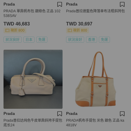
Prada
Prada
PRADA 單肩帆布包 銀綠色 正品 102
Prada普拉達藍色降落傘布法棍斜挎包
538SAV
TWD 46,683
TWD 30,697
現折 800
現折 800
狀況良好
日本
免運
狀況良好
香港
免運
Prada
Prada
Prada普拉达纯色牛皮单肩斜挎手提包
PRADA帆布手提包 米色 銀色 正品 ka
底长24
4818V