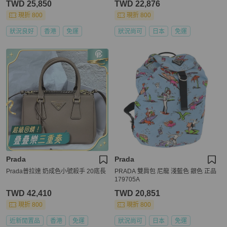
TWD 25,850
TWD 22,876
現折 800
現折 800
狀況良好
香港
免運
狀況尚可
日本
免運
Prada
Prada
Prada普拉達 奶成色小號殺手 20底長
PRADA 雙肩包 尼龍 淺藍色 銀色 正品
179705A
TWD 42,410
TWD 20,851
現折 800
現折 800
近新閒置品
香港
免運
狀況尚可
日本
免運