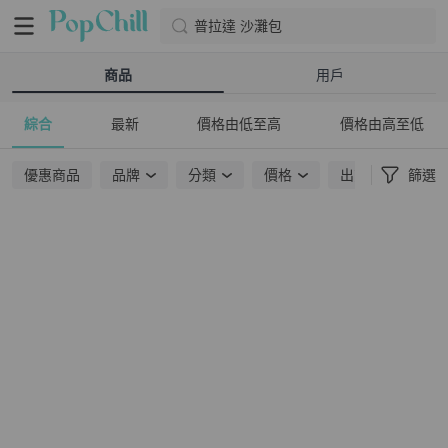
普拉達 沙灘包
商品
用戶
綜合
最新
價格由低至高
價格由高至低
優惠商品
品牌
分類
價格
出貨地點
篩選