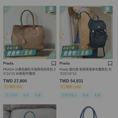
Prada
Prada
PRADA 沙黃色銀扣手提肩背斜背包 3
Prada 普拉達 新款降落傘布雙肩包 尺
4*24*15 98新配件塵袋
寸25*43*13
TWD 27,800
TWD 54,931
現折 800
現折 2,000
狀況良好
本地
免運
近新閒置品
香港
免運