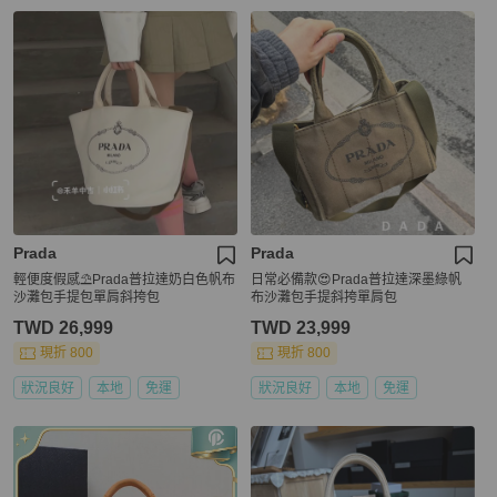
Prada
Prada
輕便度假感⛱️Prada普拉達奶白色帆布
日常必備款😍Prada普拉達深墨綠帆
沙灘包手提包單肩斜挎包
布沙灘包手提斜挎單肩包
TWD 26,999
TWD 23,999
現折 800
現折 800
狀況良好
本地
免運
狀況良好
本地
免運