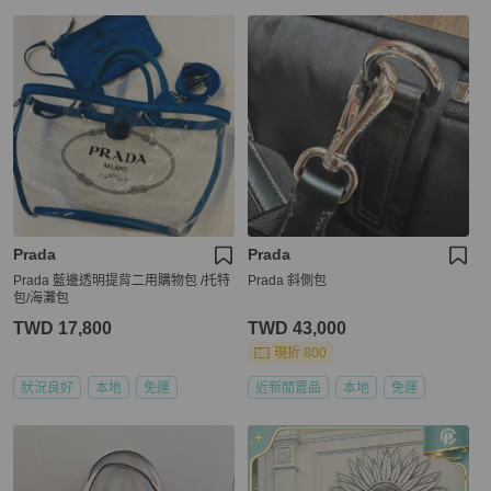
Prada
Prada
Prada 藍邊透明提背二用購物包 /托特
Prada 斜側包
包/海灘包
TWD 17,800
TWD 43,000
現折 800
狀況良好
本地
免運
近新閒置品
本地
免運