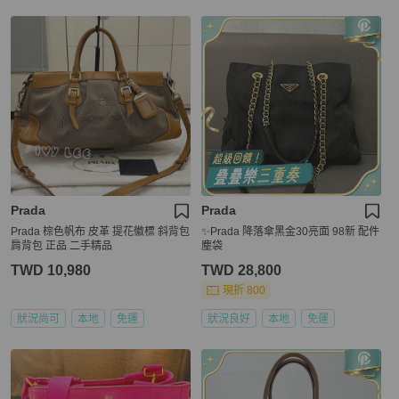
Prada
Prada
Prada 棕色帆布 皮革 提花徽標 斜背包
✨Prada 降落傘黑金30亮面 98新 配件
肩背包 正品 二手精品
塵袋
TWD 10,980
TWD 28,800
現折 800
狀況尚可
本地
免運
狀況良好
本地
免運