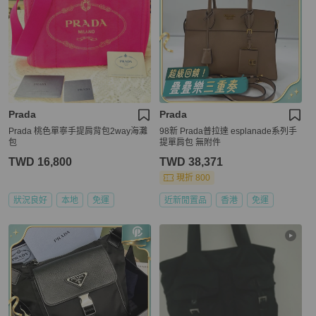
Prada
Prada
Prada 桃色單寧手提肩背包2way海灘
98新 Prada普拉達 esplanade系列手
包
提單肩包 無附件
TWD 16,800
TWD 38,371
現折 800
狀況良好
本地
免運
近新閒置品
香港
免運