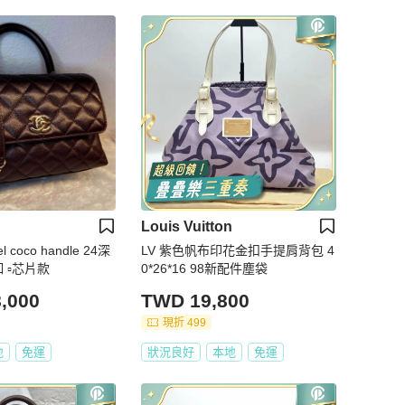
Louis Vuitton
 coco handle 24深
LV 紫色帆布印花金扣手提肩背包 4
 ▫️芯片款
0*26*16 98新配件塵袋
,000
TWD 19,800
現折 499
地
免運
狀況良好
本地
免運