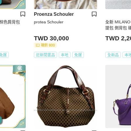
Proenza Schouler
包棕色肩背包
protea Schouler
全新 MILAN
提包 側背包 
新牛皮手拿包
TWD 30,000
TWD 2,2
品
現折 800
免運
近新閒置品
本地
免運
全新品
本