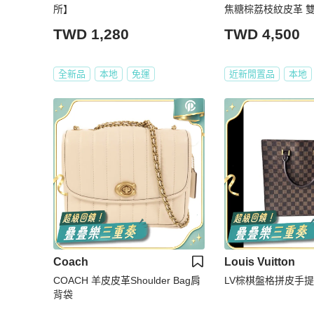
所】
焦糖棕荔枝紋皮革 
提/斜背公事包
TWD 1,280
TWD 4,500
全新品
本地
免運
近新閒置品
本地
Coach
Louis Vuitton
COACH 羊皮皮革Shoulder Bag肩
LV棕棋盤格拼皮手
背袋