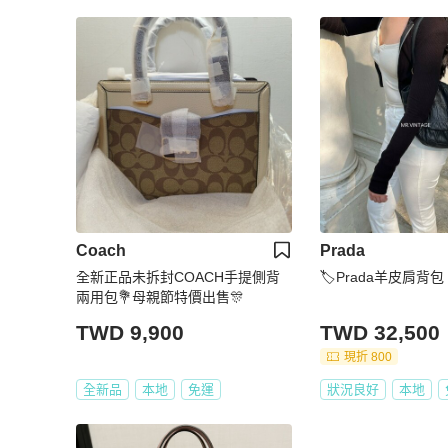
Coach
Prada
全新正品未拆封COACH手提側背
🏷Prada羊皮肩背包
兩用包💐母親節特價出售🎊
TWD 9,900
TWD 32,500
現折 800
全新品
本地
免運
狀況良好
本地