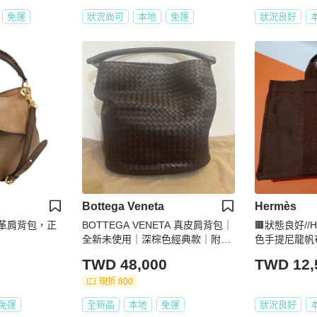
免運
狀況尚可
本地
免運
狀況良好
Bottega Veneta
Hermès
色皮革肩背包，正
BOTTEGA VENETA 真皮肩背包｜
🟫狀態良好//H
全新未使用｜深棕色經典款｜附完
色手提尼龍帆
整配件✨
TWD 48,000
TWD 12,
現折 800
免運
全新品
本地
免運
狀況良好