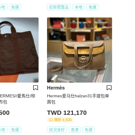
本地
免運
近新閒置品
本地
免運
Hermès
ERMES//愛馬仕/棕
Hermes爱马仕halzan31手提包单
布包
肩包
500
TWD 121,170
現折 4,500
本地
免運
狀況良好
香港
免運