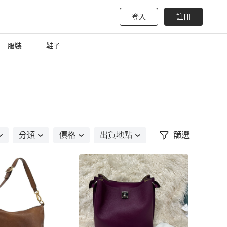
登入
註冊
服裝
鞋子
分類
價格
出貨地點
篩選