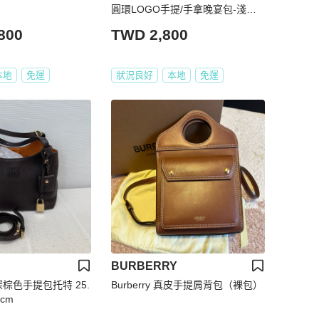
圓環LOGO手提/手拿晚宴包-淺棕
色
800
TWD 2,800
本地
免運
狀況良好
本地
免運
BURBERRY
 深棕色手提包托特 25.
Burberry 真皮手提肩背包（裸包）
0cm