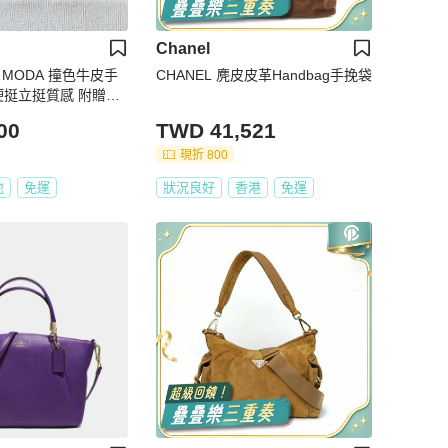
Chanel
O MODA 撞色牛皮手
CHANEL 麂皮皮革Handbag手挽袋
硬挺立挺質感 附贈全
【壽司羊羊】全新商
00
TWD 41,521
現折 800
地
免運
狀況良好
香港
免運