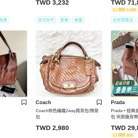
TWD 3,232
TWD 71,
現折 2,000
免運
狀況尚可
香港
免運
近新閒置品
Coach
Prada
Coach棕色編織2way肩背包/側背
Prada • 
包
包 🈶原廠背帶
TWD 2,980
TWD 29,
現折 800