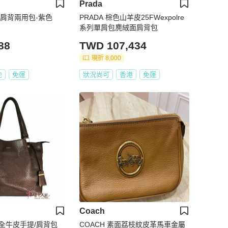
Prada
/肩背兩用包-紫色
PRADA 棕色山羊皮25FWexpolre
系列單肩包麂絨面肩背包
88
TWD 107,434
現折 8,000
地
免運
狀況尚可
香港
免運
Coach
色全牛皮手提/肩背包
COACH 素面荔枝紋皮革馬車金屬