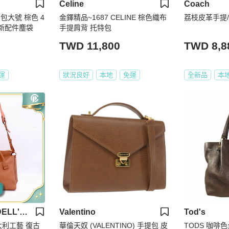
Celine
Coach
 肩背包大號 棕色 4
金鐸精品~1687 CELINE 棕色織布
荔枝皮革手提
 全新配件塵袋
手提肩背 托特包
TWD 11,800
TWD 8,8
運
狀況良好
本地
免運
全新品
本
ALESSANDRO DELL'ACQUA
Valentino
Tod's
 義大利工藝 復古
華倫天奴 (VALENTINO) 手提包 皮
TODS 咖啡