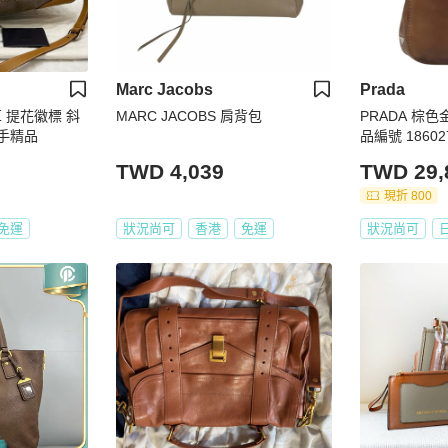
Marc Jacobs
Prada
革 提花徽標 斜
MARC JACOBS 肩背包
PRADA 棕
二手精品
品編號 18602
TWD 4,039
TWD 29,
現折 800
免運
狀況尚可
香港
免運
狀況尚可