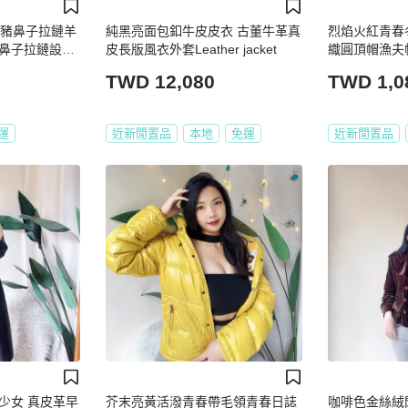
s 豬鼻子拉鏈羊
純黑亮面包釦牛皮皮衣 古董牛革真
烈焰火紅青春
鼻子拉鏈設
皮長版風衣外套Leather jacket
織圓頂帽漁夫帽 pi
%頂級羊絨，
TWD 12,080
TWD 1,0
運
近新閒置品
本地
免運
近新閒置品
少女 真皮革早
芥末亮黃活潑青春帶毛領青春日誌
咖啡色金絲絨