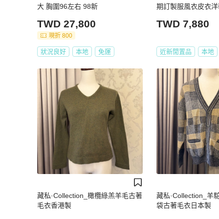
大 胸圍96左右 98新
期訂製服風衣皮衣洋裝 v
TWD 27,800
TWD 7,880
現折 800
狀況良好
本地
免運
近新閒置品
本地
藏私·Collection_橄欖綠羔羊毛古著
藏私·Collection
毛衣香港製
袋古著毛衣日本製