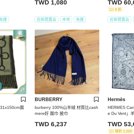
TWD 1,080
TWD 60,
9 折
免運
近新閒置品
本地
免運
近新閒置品
BURBERRY
Hermès
 31x150cm圍
burberry 100%山羊絨 材質比cash
HERMES Car
mere好 圍巾 披巾
e Du Vent
21M
TWD 6,237
TWD 53,
現折 2,000