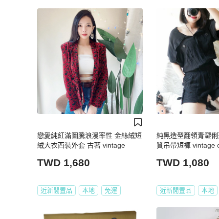
戀愛純紅滿圖騰浪漫率性 金絲絨短
純黑造型翻領青澀俐
絨大衣西裝外套 古著 vintage
質吊帶短褲 vintage ov
TWD 1,680
TWD 1,080
近新閒置品
本地
免運
近新閒置品
本地