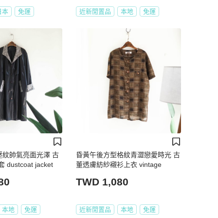
日本
免運
近新閒置品
本地
免運
壓紋帥氣亮面光澤 古
昏黃午後方型格紋青澀戀愛時光 古
stcoat jacket
董透膚紡紗襯衫上衣 vintage
80
TWD 1,080
本地
免運
近新閒置品
本地
免運