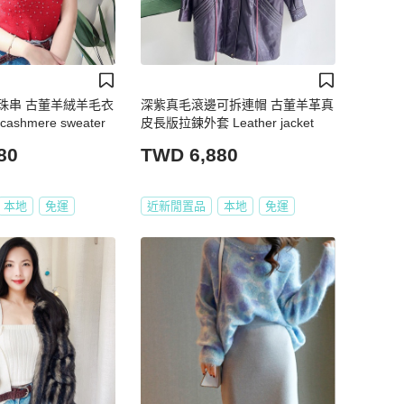
珠串 古董羊絨羊毛衣
深紫真毛滾邊可拆連帽 古董羊革真
shmere sweater
皮長版拉鍊外套 Leather jacket
80
TWD 6,880
本地
免運
近新閒置品
本地
免運