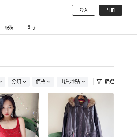
登入
註冊
服裝
鞋子
分類
價格
出貨地點
篩選