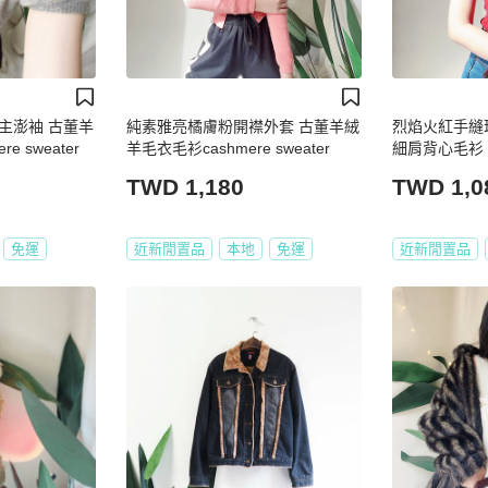
主澎袖 古董羊
純素雅亮橘膚粉開襟外套 古董羊絨
烈焰火紅手縫
 sweater
羊毛衣毛衫cashmere sweater
細肩背心毛衫 ca
TWD 1,180
TWD 1,0
免運
近新閒置品
本地
免運
近新閒置品