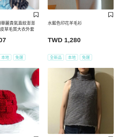
領華麗貴氣直紋澎澎
水藍色印花羊毛衫
保皮草毛質大衣外套
07
TWD 1,280
本地
免運
全新品
本地
免運