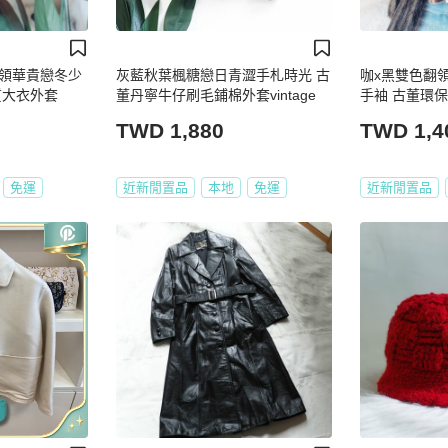
領華貴戀冬少
灰藍秋葉楓糖戀日青澀手札時光 古
咖x黑雙色翻
質大衣外套
董丹寧牛仔刷毛鋪棉外套vintage
手袖 古董環
TWD 1,880
TWD 1,4
免運
近新閒置品
本地
免運
近新閒置品