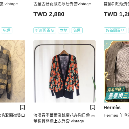
intage
古董古著羽絨澎厚磅外套vintage
雙排釦短版外套 
TWD 2,880
TWD 1,2
免運
近新閒置品
本地
免運
近新閒置品
Hermès
_羊駝毛混開襟雙口
浪漫春季華爾滋跳耀花卉戀日趣 古
Hermes 羊
董棉質開襟上衣外套 vintage