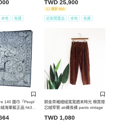
000
TWD 25,900
現折 800
本地
免運
近新閒置品
本地
免運
re 140 圍巾「Peupl
銅金茶褐細絨寬寬週末時光 棉質燈
」羊絨海軍藍正品 hk39
芯絨窄管 ab褲長褲 pants vintage
664
TWD 1,080