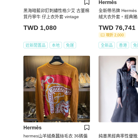
Hermès
黑海暗藍卯釘刺繡性格少艾 古蕫棉
全新帶吊牌 Hermè
質丹寧牛 仔上衣外套 vintage
絨大衣外套。經典豬
計，細節滿滿。100
TWD 1,080
TWD 76,741
觸感軟糯。
現折 2,000
近新閒置品
本地
免運
全新品
香港
免
Hermès
hermes山羊絨桑蠶絲毛衣 36碼偏
純墨黑經典率性優雅