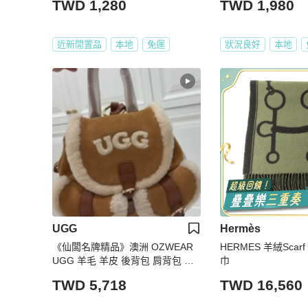
TWD 1,280
TWD 1,980
近新閒置品
本地
免運
狀況良好
本地
UGG
Hermès
《仙闆名牌精品》澳洲 OZWEAR
HERMES 羊絨Scarf
UGG 羊毛 羊皮 後背包 肩背包 手
巾
提包
TWD 5,718
TWD 16,560