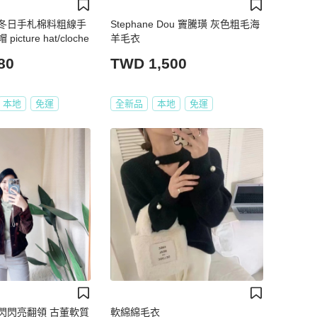
冬日手札棉料粗線手
Stephane Dou 竇騰璜 灰色粗毛海
cture hat/cloche
羊毛衣
80
TWD 1,500
本地
免運
全新品
本地
免運
閃閃亮翻領 古董軟質
軟綿綿毛衣