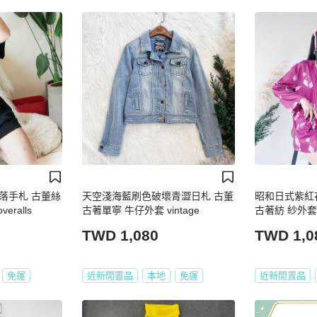
落手札 古董絲
天空淺海藍刷色破壞青澀日札 古董
昭和日式紫紅
eralls
古著單寧 牛仔外套 vintage
古著紡 紗外套上衣
TWD 1,080
TWD 1,0
免運
近新閒置品
本地
免運
近新閒置品