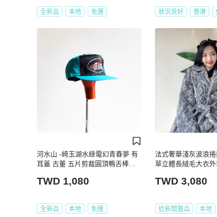
全新品
本地
免運
狀況良好
香港
河水山 -崎玉湖水綠電幻青春夢 有
法式奢華淺灰波浪捲
耳蓋 古董 五片剪裁圓頂鴨舌棒球
草立體長絨毛大衣外套 o
滑雪帽 peaked cap / baseball cap
TWD 1,080
TWD 3,080
全新品
本地
免運
近新閒置品
本地