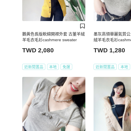
鵝黃色長版軟綿開襟外套 古董羊絨
墨灰高領華麗氣質公
羊毛衣毛衫cashmere sweater
絨羊毛衣毛衫cashmere
TWD 2,080
TWD 1,280
近新閒置品
本地
免運
近新閒置品
本地