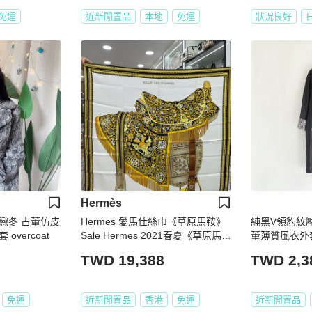
免運
近新閒置品
本地
免運
狀況良好
Hermès
戀冬 古董仿皮
Hermes 愛馬仕絲巾《草原馬鞍》
純黑V領豹紋
vercoat
Sale Hermes 2021春夏《草原馬
董薄質風衣外套 du
鞍》Wlodek Kaminski創作經典畫
TWD 19,388
TWD 2,3
作,再現了十九世紀末來自圖庫曼斯
塔的馬鞍
免運
近新閒置品
香港
免運
近新閒置品