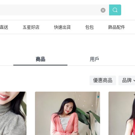
直送
五星好店
快速出貨
包包
飾品配件
商品
用戶
優惠商品
品牌