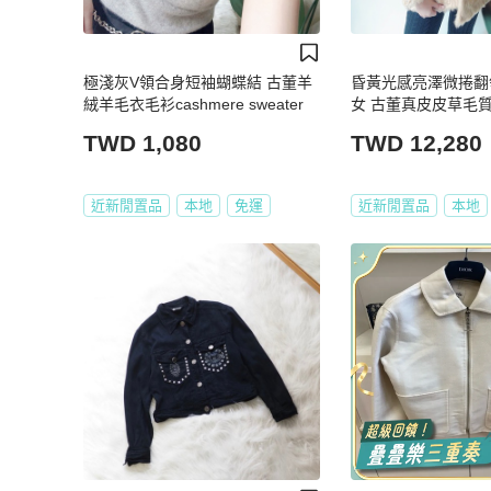
極淺灰V領合身短袖蝴蝶結 古董羊
昏黃光感亮澤微捲翻
絨羊毛衣毛衫cashmere sweater
女 古董真皮皮草毛
TWD 1,080
TWD 12,280
近新閒置品
本地
免運
近新閒置品
本地