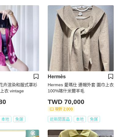
Hermès
花卉渲染和服式罩衫
Hermes 愛瑪仕 連帽外套 圍巾上衣
 vintage
100%喀什米爾羊毛
80
TWD 70,000
現折 2,000
本地
免運
近新閒置品
本地
免運