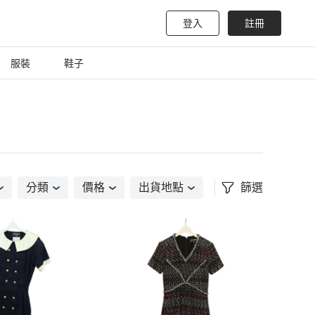
登入
註冊
服裝
鞋子
分類
價格
出貨地點
篩選