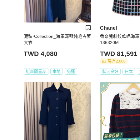
Chanel
藏私·Collection_海軍深藍純毛古著
香奈兒斜紋軟呢海軍藍裙
大衣
136320M
TWD 4,080
TWD 81,591
現折 2,000
近新閒置品
本地
免運
狀況良好
日本