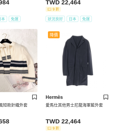
984
TWD 22,464
9 折
日本
免運
狀況良好
日本
免運
降價
Hermès
軍風短款針織外套
愛馬仕其他男士尼龍海軍藍外套
658
TWD 22,464
9 折