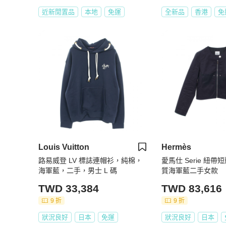
近新閒置品
本地
免運
全新品
香港
免
Louis Vuitton
Hermès
路易威登 LV 標誌連帽衫，純棉，
愛馬仕 Serie 紐帶短
海軍藍，二手，男士 L 碼
質海軍藍二手女款
TWD 33,384
TWD 83,616
9 折
9 折
狀況良好
日本
免運
狀況良好
日本