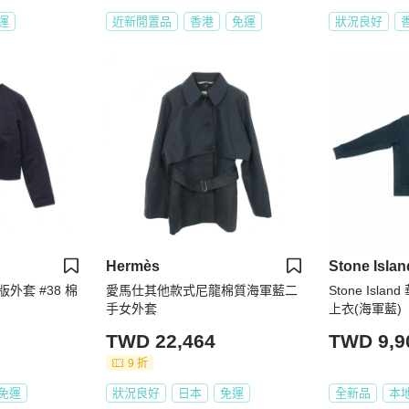
運
近新閒置品
香港
免運
狀況良好
Hermès
Stone Islan
版外套 #38 棉
愛馬仕其他款式尼龍棉質海軍藍二
Stone Isl
手女外套
上衣(海軍藍)
TWD 22,464
TWD 9,9
9 折
免運
狀況良好
日本
免運
全新品
本