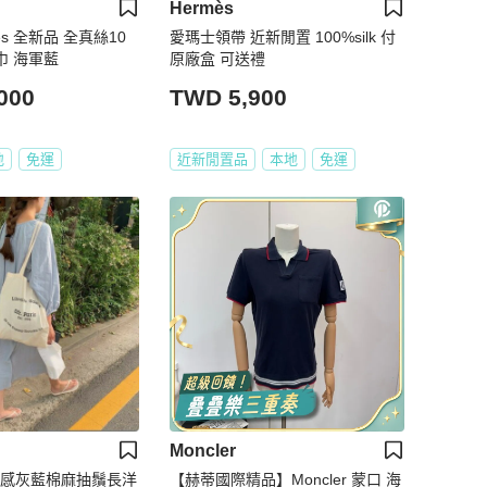
Hermès
es 全新品 全真絲10
愛瑪士領帶 近新閒置 100%silk 付
0絲巾 海軍藍
原廠盒 可送禮
000
TWD 5,900
地
免運
近新閒置品
本地
免運
Moncler
渡假感灰藍棉麻抽鬚長洋
【赫蒂國際精品】Moncler 蒙口 海