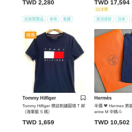
TWD 2,280
TWD 17,594
9 折
近新閒置品
本地
免運
狀況良好
日本
降價
Tommy Hilfiger
Hermès
Tommy Hilfiger 標誌刺繡圓領 T 卹
半價 🧡 Hermes 男裝 p
（海軍藍 S 碼）
arine M 中碼🐴
TWD 1,659
TWD 10,502