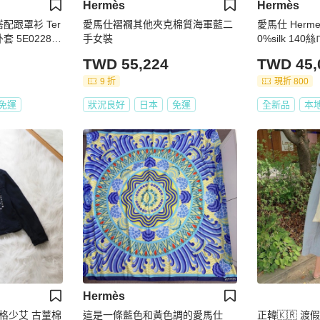
Hermès
Hermès
搭配跟罩衫 Ter
愛馬仕褶襉其他夾克棉質海軍藍二
愛馬仕 Herm
套 5E0228D
手女裝
0%silk 14
 女款
TWD 55,224
TWD 45,
9 折
現折 800
免運
狀況良好
日本
免運
全新品
本
Hermès
格少艾 古蕫棉
這是一條藍色和黃色調的愛馬仕
正韓🇰🇷 