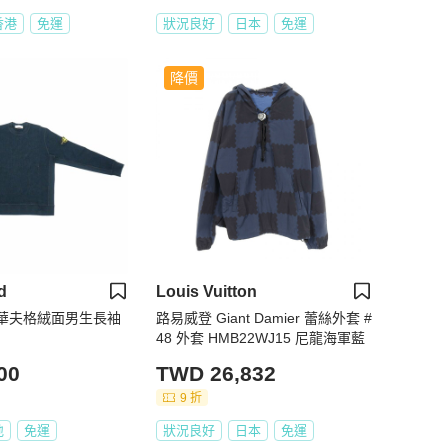
香港
免運
狀況良好
日本
免運
降價
d
Louis Vuitton
and 華夫格絨面男生長袖
路易威登 Giant Damier 蕾絲外套 #
48 外套 HMB22WJ15 尼龍海軍藍
00
TWD 26,832
9 折
地
免運
狀況良好
日本
免運