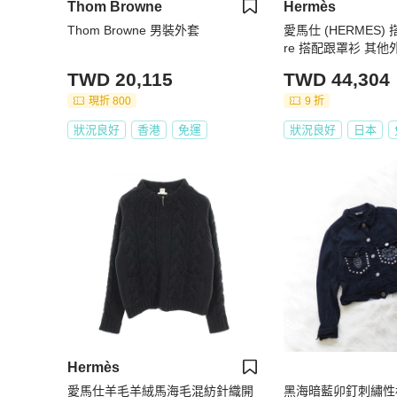
Thom Browne
Hermès
Thom Browne 男裝外套
愛馬仕 (HERMES) 
re 搭配跟罩衫 其他外
D 棉質 海軍藍 二手
TWD 20,115
TWD 44,304
現折 800
9 折
狀況良好
香港
免運
狀況良好
日本
Hermès
愛馬仕羊毛羊絨馬海毛混紡針織開
黑海暗藍卯釘刺繡性