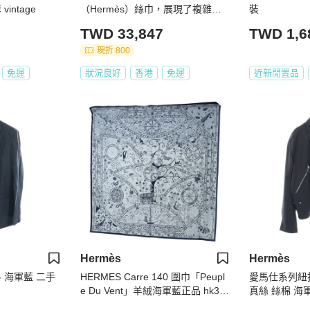
intage
（Hermès）絲巾，展現了複雜的
裝
幾何與圖騰設計
TWD 33,847
TWD 1,6
現折 800
免運
狀況良好
香港
免運
近新閒置品
Hermès
Hermès
 海軍藍 二手
HERMES Carre 140 圍巾「Peupl
愛馬仕系列紐
e Du Vent」羊絨海軍藍正品 hk39
真絲 絲棉 海
21M