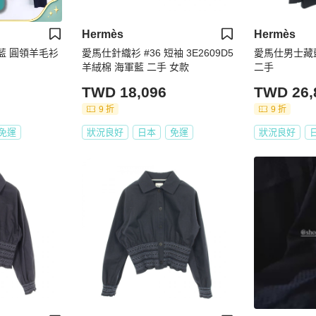
Hermès
Hermès
軍藍 圓領羊毛衫
愛馬仕針織衫 #36 短袖 3E2609D5
愛馬仕男士藏
羊絨棉 海軍藍 二手 女款
二手
TWD 18,096
TWD 26,
9 折
9 折
免運
狀況良好
日本
免運
狀況良好