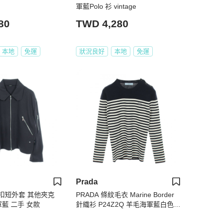
軍藍Polo 衫 vintage
80
TWD 4,280
本地
免運
狀況良好
本地
免運
Prada
扣短外套 其他夾克
PRADA 條紋毛衣 Marine Border
軍藍 二手 女款
針織衫 P24Z2Q 羊毛海軍藍白色二
手 #38