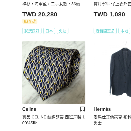
襟衫，海軍藍，二手女款，36碼
質丹寧牛 仔上衣外套 v
TWD 20,280
TWD 1,080
9 折
狀況良好
日本
免運
近新閒置品
本地
Celine
Hermès
真品 CELINE 絲綢領帶 西班牙製 1
愛馬仕其他夾克 布料
00%Silk
男士