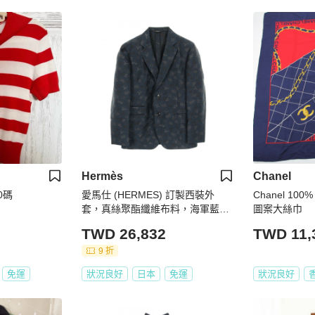
Hermès
Chanel
0碼
愛馬仕 (HERMES) 訂製西裝外
Chanel 1
套，真絲聚酯纖維布料，海軍藍，
圖案大絲巾
二手，男士尺寸 52
TWD 26,832
TWD 11,
9 折
免運
狀況良好
日本
免運
狀況良好