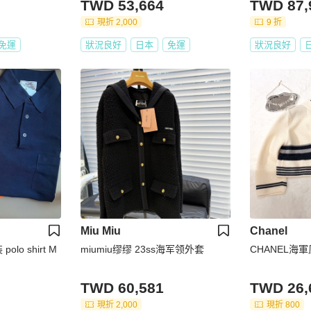
TWD 53,664
TWD 87,
現折 2,000
9 折
免運
狀況良好
日本
免運
狀況良好
Miu Miu
Chanel
olo shirt M
miumiu缪缪 23ss海军领外套
CHANEL海
TWD 60,581
TWD 26,
現折 2,000
現折 800