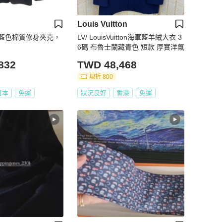
Louis Vuitton
藍色棉質修身夾克，
LV/ LouisVuitton海軍藍羊絨大衣 3
6碼 布魯士蘭藏青色 短款 厚實洋氣
832
TWD 48,468
現折 800
日本
免運
狀況良好
香港
免運