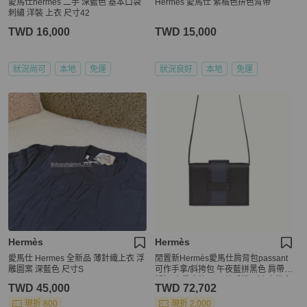
愛馬仕hermes 二手 深藍色 基本口袋
Hermès 愛馬仕 紫橘色拚色背帶
刺繡 洋裝 上衣 尺寸42
TWD 16,000
TWD 15,000
狀況尚可
本地
免運
狀況良好
本地
免運
Hermès
Hermès
愛馬仕 Hermes 全新品 薄針織上衣 浮
閒置新Hermès愛馬仕肩背包passant
雕圖案 深藍色 尺寸S
可作手拿/斜挎包 午夜藍拼黑色 肩帶可
拆卸 容量也夠 可以放手機 Z刻 塵袋盒
TWD 45,000
TWD 72,702
子吊牌
現折 800
現折 2,000