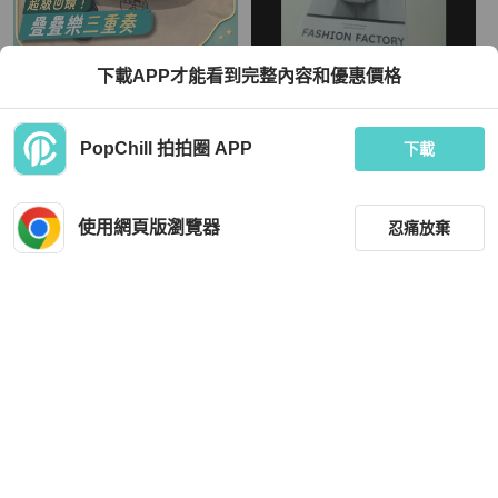
Hermès
Hermès
下載APP才能看到完整內容和優惠價格
Hermès愛馬仕 吉普賽28 深邃藍 銀扣
Hermes 銀釦粉邊咖白藍編織布背帶
togo皮 松石藍 T刻
TWD 135,307
TWD 32,000
PopChill 拍拍圈 APP
下載
現折 8,000
現折 800
狀況良好
香港
免運
狀況良好
本地
免運
使用網頁版瀏覽器
忍痛放棄
篩選
重設
品牌
分類
Hermès
Hermès