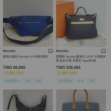
Hermès
Hermès
愛馬仕胸包 Hermes 🩵🩵絕好看的
閒置新 Hermes愛馬仕 2424 午夜藍拼
黑 金扣大號 手提包 Togo拼s皮
TWD 88,899
TWD 208,494
現折 2,000
現折 4,500
近新閒置品
本地
免運
近新閒置品
香港
免運