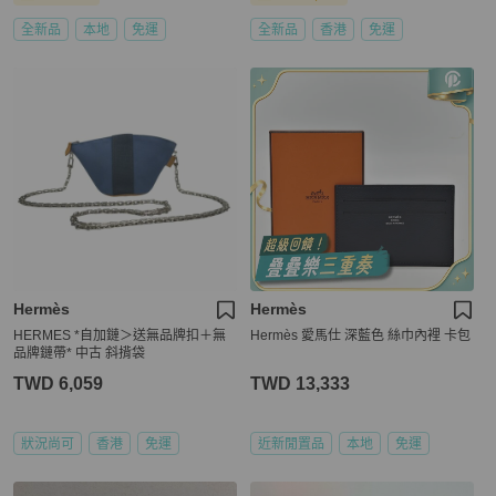
全新品
本地
免運
全新品
香港
免運
Hermès
Hermès
HERMES *自加鏈＞送無品牌扣＋無
Hermès 愛馬仕 深藍色 絲巾內裡 卡包
品牌鏈帶* 中古 斜揹袋
TWD 6,059
TWD 13,333
狀況尚可
香港
免運
近新閒置品
本地
免運