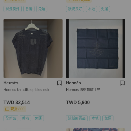
狀況良好
香港
免運
狀況良好
本地
免運
Hermès
Hermès
Hermes knit silk top bleu noir
Hermes 深藍刺繡手帕
TWD 32,514
TWD 5,900
現折 800
全新品
香港
免運
近新閒置品
本地
免運