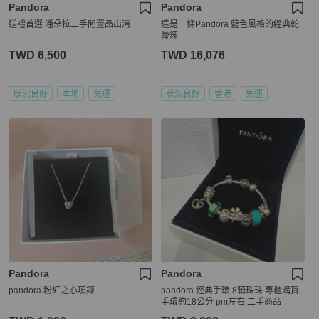
Pandora
Pandora
送禮首選 潘朵拉二手閒置品出清
這是一條Pandora 藍色風格的經典蛇
骨錬
TWD 6,500
TWD 16,076
狀況良好
本地
免運
狀況良好
香港
免運
Pandora
Pandora
pandora 粉紅之心項鍊
pandora 經典手環 8顆珠珠 專櫃購買
手環約18公分 pm左右 二手商品