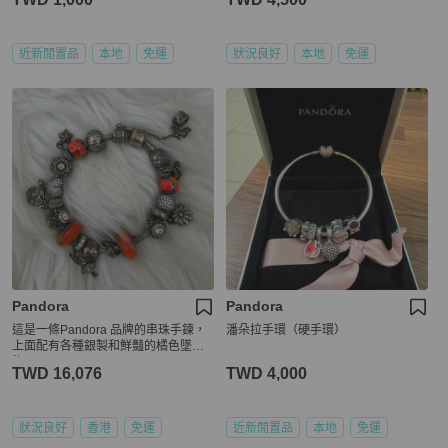
近新閒置品
本地
免運
狀況良好
本地
免運
Pandora
Pandora
這是一條Pandora 品牌的串珠手鍊，
潘朵拉手環（硬手環）
上面配有各種銀製和鮮豔的橘色墜
飾。
TWD 16,076
TWD 4,000
狀況良好
香港
免運
近新閒置品
本地
免運