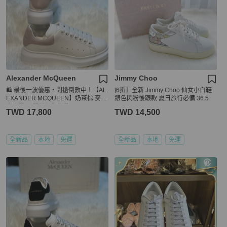
Alexander McQueen
Jimmy Choo
🛍️ 最後一波優惠・開搶倒數中！【AL
[6折］全新 Jimmy Choo 仙女小白鞋
EXANDER MCQUEEN】奶茶棕 麥坤
銀色閃粉後跟款 夏日旅行必備 36.5
小白鞋(下單前須先私訊)
TWD 17,800
TWD 14,500
全新品
本地
免運
全新品
本地
免運