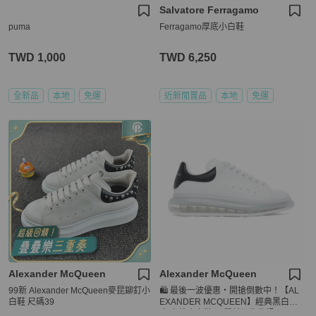
Salvatore Ferragamo
puma
Ferragamo厚底小白鞋
TWD 1,000
TWD 6,250
全新品
本地
免運
近新閒置品
本地
免運
Alexander McQueen
Alexander McQueen
99新 Alexander McQueen麥昆鉚釘小
🛍️ 最後一波優惠・開搶倒數中！【AL
白鞋 尺碼39
EXANDER MCQUEEN】經典黑白膠
底 麥坤小白鞋(下單前須先私訊)