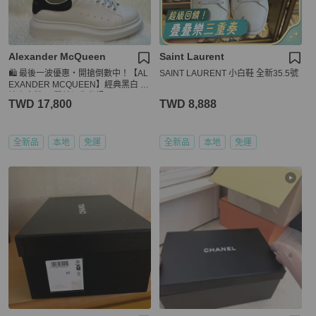
Alexander McQueen
Saint Laurent
🛍️ 最後一波優惠・開搶倒數中！【AL
SAINT LAURENT 小白鞋 全新35.5號
EXANDER MCQUEEN】經典黑白 麥
坤小白鞋(下單前須先私訊)
TWD 17,800
TWD 8,888
全新品
本地
免運
全新品
本地
免運