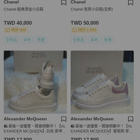
Chanel
Chanel
Chanel 經典燙金小白鞋
Chanel 氣質小白鞋(全新)
TWD 40,000
TWD 50,000
現折 800
現折 2,000
全新品
本地
免運
全新品
本地
免運
Alexander McQueen
Alexander McQueen
🛍️ 最後一波優惠・開搶倒數中！【AL
🛍️ 最後一波優惠・開搶倒數中！【AL
EXANDER MCQUEEN】白色 麥坤小
EXANDER MCQUEEN】葡萄粉 麥坤
白鞋(下單前須先私訊)
小白鞋(下單前須先私訊)
TWD 17,800
TWD 17,800