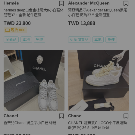
Hermès
Alexander McQueen
hermes deep白色金棕尾大h小白鞋休
莉亞精品♡Alexander McQueen黑尾
閒鞋37，全新 配件塵袋
小白鞋 尺碼37.5 全新閒置
TWD 23,800
TWD 13,888
現折 800
全新品
本地
免運
近新閒置品
本地
免運
Chanel
Chanel
香奈兒Chanel燙金字小白鞋 球鞋
CHANEL 經典雙C LOGO小牛皮運動
鞋(白色) 36.5 小白鞋 板鞋