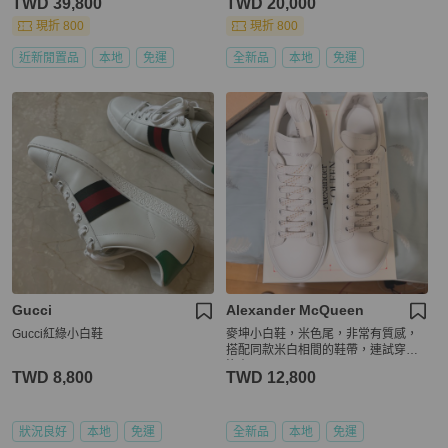
TWD 39,800
TWD 20,000
現折 800
現折 800
近新閒置品
本地
免運
全新品
本地
免運
Gucci
Alexander McQueen
Gucci紅綠小白鞋
麥坤小白鞋，米色尾，非常有質感，
搭配同款米白相間的鞋帶，連試穿都
沒有
TWD 8,800
TWD 12,800
狀況良好
本地
免運
全新品
本地
免運