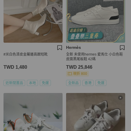
Hermès
#米白色漆皮金屬邊高跟短靴
全新 未使用hermes 愛馬仕 小白色鞋
皮面黑尾板鞋 42碼
TWD 1,480
TWD 25,846
現折 800
近新閒置品
本地
免運
全新品
香港
免運