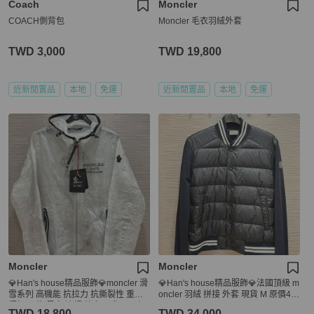
Coach
Moncler
COACH側背包
Moncler 毛衣羽絨外套
TWD 3,000
TWD 19,800
近新閒置品
本地
免運
近新閒置品
本地
免運
Moncler
Moncler
💎Han's house精品服飾💎moncler 滑
💎Han's house精品服飾💎法國頂級 m
雪系列 高機能 抗拉力 抗撕裂性 重量
oncler 羽絨 拼接 外套 現貨 M 原價46
極輕 尼龍 風衣 連帽 外套 現貨 4 原價
000
TWD 18,800
TWD 34,000