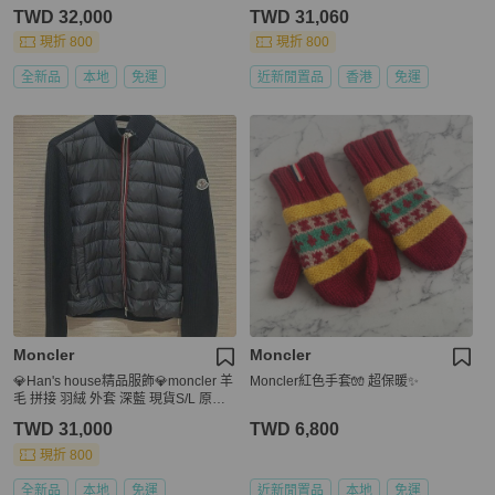
XXXL 原價 44700
TWD 32,000
TWD 31,060
現折 800
現折 800
全新品
本地
免運
近新閒置品
香港
免運
Moncler
Moncler
💎Han's house精品服飾💎moncler 羊
Moncler紅色手套🧤 超保暖✨
毛 拼接 羽絨 外套 深藍 現貨S/L 原價
41800
TWD 31,000
TWD 6,800
現折 800
全新品
本地
免運
近新閒置品
本地
免運