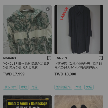
Moncler
LANVIN
MONCLER 叢林 綠葉 防風外套 風衣
（補貨中）XL碼／近新極美／原價18
外套 夾克 外套 薄外套 風衣
萬／二手LANVIN ／時尚男神長大衣
／羊絨／深灰色
TWD 17,999
TWD 18,000
狀況良好
本地
免運
近新閒置品
本地
免運