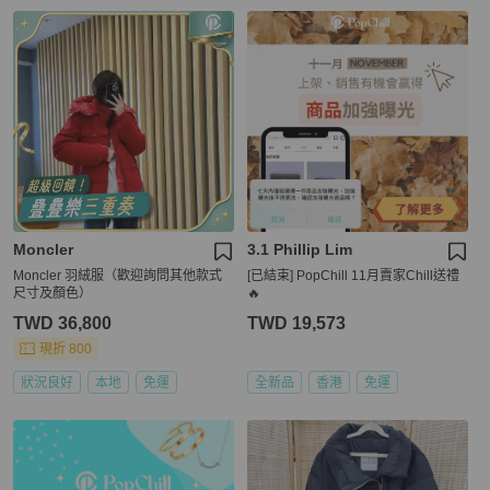
Moncler
3.1 Phillip Lim
Moncler 羽絨服（歡迎詢問其他款式
[已結束] PopChill 11月賣家Chill送禮
尺寸及顏色）
🔥
TWD 36,800
TWD 19,573
現折 800
狀況良好
本地
免運
全新品
香港
免運