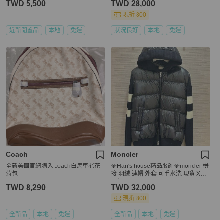
TWD 5,500
TWD 28,000
現折 800
近新閒置品
本地
免運
狀況良好
本地
免運
Coach
Moncler
全新美國官網購入 coach白馬車老花
💎Han's house精品服飾💎moncler 拼
背包
接 羽絨 連帽 外套 可手水洗 現貨 XXL
原價43000
TWD 8,290
TWD 32,000
現折 800
全新品
本地
免運
全新品
本地
免運