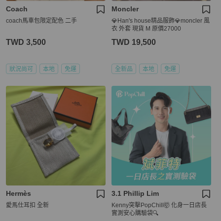
Coach
Moncler
coach馬車包限定配色 二手
💎Han's house精品服飾💎moncler 風
衣 外套 現貨 M 原價27000
TWD 3,500
TWD 19,500
狀況尚可
本地
免運
全新品
本地
免運
Hermès
3.1 Phillip Lim
愛馬仕耳扣 全新
Kenny突擊PopChill🤯 化身一日店長
實測安心購驗袋🔍