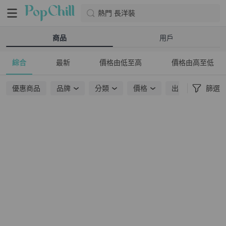
熱門 長洋裝
商品
用戶
綜合
最新
價格由低至高
價格由高至低
優惠商品
品牌
分類
價格
出貨地點
篩選