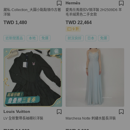
Hermès
藏私·Collection_大圓小點點領巾古著
愛馬仕馬銜扣V領洋裝 2H2509D6 羊
洋裝
毛羊絨黑色二手女款
TWD 1,480
TWD 22,464
9 折
近新閒置品
本地
免運
狀況良好
日本
免運
Louis Vuitton
LV 全新繫帶長袖襯衫洋裝
Marchesa Notte 刺繡水藍長洋裝