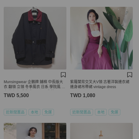
Munsingwear 企鵝牌 鋪棉 中長版大
紫羅蘭背交叉大V領 古著洋裝連衣裙
衣 翻領 立領 冬季風衣 日系 學院風 夾
連身裙吊帶裙 vintage dress
克 外套 保暖 復古 vintage 古著
TWD 5,500
TWD 1,080
近新閒置品
本地
免運
近新閒置品
本地
免運