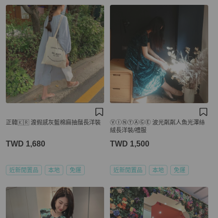
正韓🇰🇷 渡假感灰藍棉麻抽鬚長洋裝
ⓋⒾⓃⓉⒶⒼⒺ 波光粼粼人魚光澤絲
絨長洋裝/禮服
TWD 1,680
TWD 1,500
近新閒置品
本地
免運
近新閒置品
本地
免運