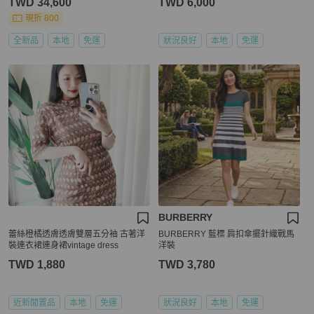
TWD 34,600
TWD 6,000
現折 800
全新品
本地
免運
狀況良好
本地
免運
BURBERRY
蕾絲橙橘透膚透膚雙層五分袖 古著洋
BURBERRY 藍標 肩扣傘擺針織戰馬
裝連衣裙連身裙vintage dress
洋裝
TWD 1,880
TWD 3,780
近新閒置品
本地
免運
狀況良好
本地
免運