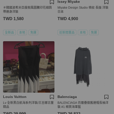
Issey Miyake
＃韓國波希米亞度假風圖騰印花細肩
Miyake Design Studio 條紋 長版 洋裝
帶連身洋裝
日本
TWD 1,580
TWD 4,900
全新品
本地
免運
近新閒置品
本地
免運
Louis Vuitton
Balenciaga
Lv 全新黑白航海系列洋裝/王吉娜古董
BALENCIAGA 仿層疊做舊連帽長袖洋
精品
裝 #1 棉質海軍藍
TWD 29,999
TWD 26,832