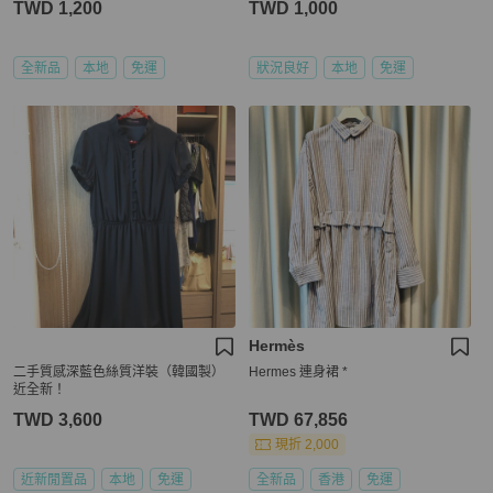
TWD 1,200
TWD 1,000
全新品
本地
免運
狀況良好
本地
免運
Hermès
二手質感深藍色絲質洋裝（韓國製）
Hermes 連身裙 *
近全新！
TWD 3,600
TWD 67,856
現折 2,000
近新閒置品
本地
免運
全新品
香港
免運