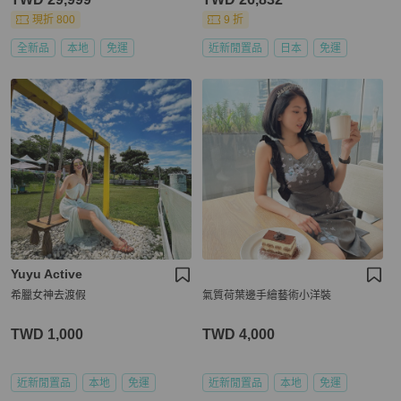
現折 800
9 折
全新品
本地
免運
近新閒置品
日本
免運
Yuyu Active
希臘女神去渡假
氣質荷葉邊手繪藝術小洋裝
TWD 1,000
TWD 4,000
近新閒置品
本地
免運
近新閒置品
本地
免運