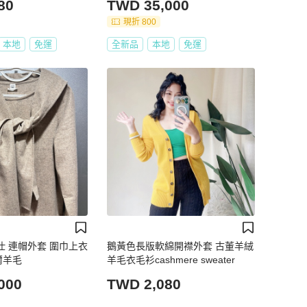
80
TWD 35,000
現折 800
本地
免運
全新品
本地
免運
瑪仕 連帽外套 圍巾上衣
鵝黃色長版軟綿開襟外套 古董羊絨
爾羊毛
羊毛衣毛衫cashmere sweater
000
TWD 2,080