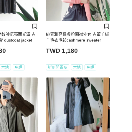
壓紋帥氣亮面光澤 古
純素雅亮橘膚粉開襟外套 古董羊絨
stcoat jacket
羊毛衣毛衫cashmere sweater
80
TWD 1,180
本地
免運
近新閒置品
本地
免運