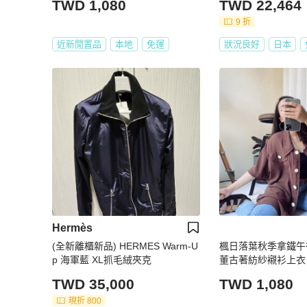
TWD 1,080
TWD 22,464
9 折
近新閒置品
本地
免運
狀況良好
日本
Hermès
(全新離櫃新品) HERMES Warm-U
楓日落葉秋季拿鐵午
p 海軍藍 XL抓毛絨夾克
董古著紡紗襯衫上衣 vi
TWD 35,000
TWD 1,080
現折 800