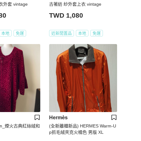
套 vintage
古著紡 紗外套上衣 vintage
80
TWD 1,080
本地
免運
近新閒置品
本地
免運
Hermès
tion_煙火古典紅絲絨和
(全新離櫃新品) HERMES Warm-U
p抓毛絨夾克火橘色 男版 XL