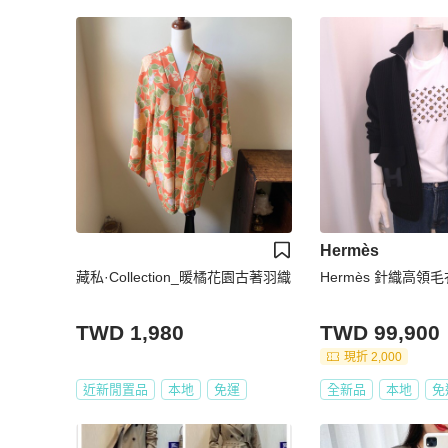
Hermès
藏私·Collection_暖橘花園古著羽織
Hermès 針織高領毛
TWD 1,980
TWD 99,900
現折 2,000
近新閒置品
本地
免運
全新品
本地
免