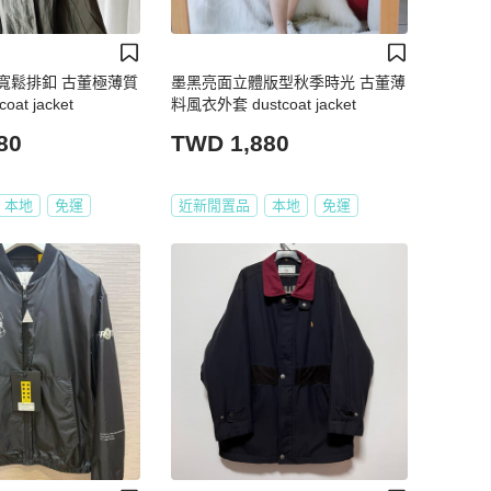
寬鬆排釦 古董極薄質
墨黑亮面立體版型秋季時光 古董薄
at jacket
料風衣外套 dustcoat jacket
80
TWD 1,880
本地
免運
近新閒置品
本地
免運