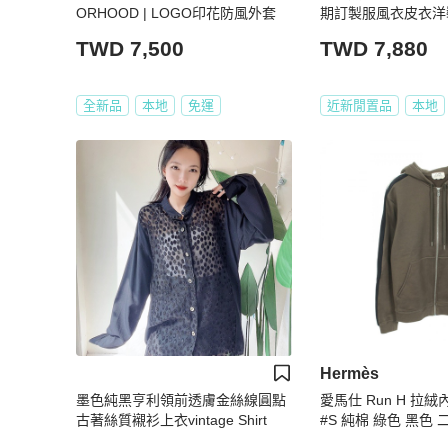
ORHOOD | LOGO印花防風外套
期訂製服風衣皮衣洋裝 v
TWD 7,500
TWD 7,880
全新品
本地
免運
近新閒置品
本地
Hermès
墨色純黑亨利領前透膚金絲線圓點
愛馬仕 Run H 拉
古著絲質襯衫上衣vintage Shirt
#S 純棉 綠色 黑色 