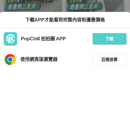
BURBERRY
Chanel
下載APP才能看到完整內容和優惠價格
BURBERRY 舊款馬鞍包
CHANEL 藍色銀扣鉚釘馬鞍包20*14*
5 98新配件塵袋
TWD 17,500
TWD 79,800
PopChill 拍拍圈 APP
下載
現折 2,000
狀況良好
本地
免運
狀況良好
本地
免運
使用網頁版瀏覽器
忍痛放棄
篩選
重設
品牌
分類
Chanel
Coach