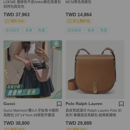
LOEWE 墨綠色牛皮Anton胸包馬書包
MCM黑色馬鞍包
斜挎包肩背包
TWD 37,963
TWD 14,864
現折 800
安心購折抵
狀況尚可
香港
免運
狀況良好
香港
免運
Gucci
Polo Ralph Lauren
Gucci Marmont 雙G人字紋馬卡龍粉
真皮質感滿分 Ralph Lauren Polo ID
馬鞍包 20*14*4cm 98新配件塵袋
系列 專櫃真皮馬鞍包 經典焦糖咖
TWD 38,800
TWD 29,889
現折 800
現折 800