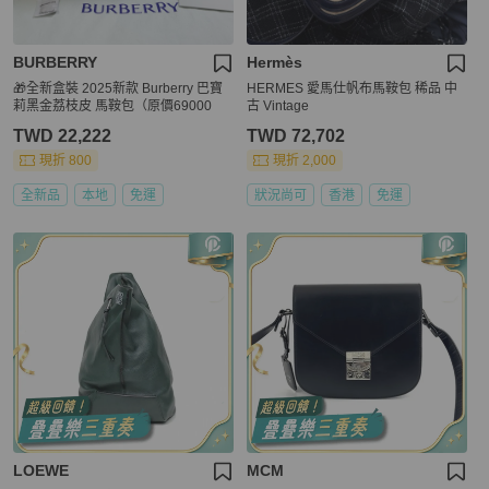
BURBERRY
Hermès
🎁全新盒裝 2025新款 Burberry 巴寶
HERMES 愛馬仕帆布馬鞍包 稀品 中
莉黑金荔枝皮 馬鞍包（原價69000
古 Vintage
TWD 22,222
TWD 72,702
現折 800
現折 2,000
全新品
本地
免運
狀況尚可
香港
免運
LOEWE
MCM