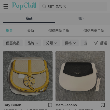
熱門 馬鞍包
商品
用戶
綜合
最新
價格由低至高
價格由高至低
優惠商品
品牌
分類
價格
出貨地點
篩選
Tory Burch
Marc Jacobs