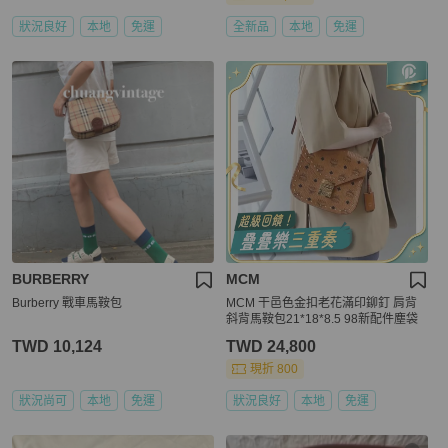
狀況良好
本地
免運
全新品
本地
免運
BURBERRY
MCM
Burberry 戰車馬鞍包
MCM 干邑色金扣老花滿印鉚釘 肩背
斜背馬鞍包21*18*8.5 98新配件塵袋
TWD 10,124
TWD 24,800
現折 800
狀況尚可
本地
免運
狀況良好
本地
免運