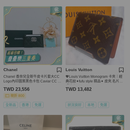
Chanel
Louis Vuitton
Chanel 香奈兒全新牛皮卡片套大CC
💖Louis Vuitton Monogram 卡夾｜經
Logo內印圖案黑色卡包 Caviar CC Bi
典花紋✦fufu style 精品✦ 皮夾.名片夾.
g Logo Black X PHW Card Holder
照片夾
TWD 23,556
TWD 13,482
現折 800
全新品
香港
免運
狀況良好
本地
免運