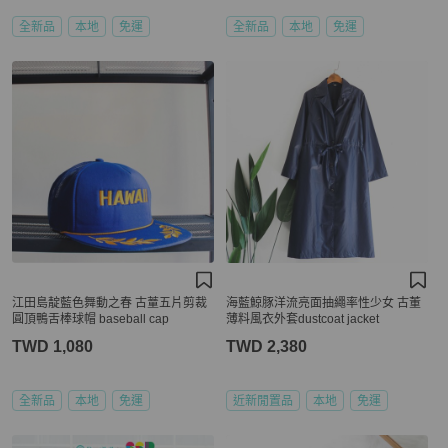
全新品
本地
免運
全新品
本地
免運
江田島靛藍色舞動之春 古蕫五片剪裁
海藍鯨豚洋流亮面抽繩率性少女 古董
圓頂鴨舌棒球帽 baseball cap
薄料風衣外套dustcoat jacket
TWD 1,080
TWD 2,380
全新品
本地
免運
近新閒置品
本地
免運