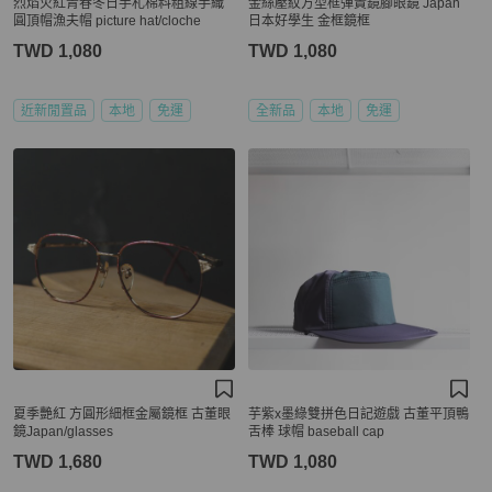
烈焰火紅青春冬日手札棉料粗線手織
金絲壓紋方型框彈篢鏡腳眼鏡 Japan
圓頂帽漁夫帽 picture hat/cloche
日本好學生 金框鏡框
TWD 1,080
TWD 1,080
近新閒置品
本地
免運
全新品
本地
免運
夏季艷紅 方圓形細框金屬鏡框 古董眼
芋紫x墨綠雙拼色日記遊戲 古董平頂鴨
鏡Japan/glasses
舌棒 球帽 baseball cap
TWD 1,680
TWD 1,080