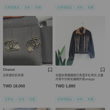
近新閒置品
本地
免運
近新閒置品
本地
免運
Chanel
全新香奶奶耳環
灰藍秋葉楓糖戀日青澀手札時光 古董
丹寧牛仔刷毛鋪棉外套vintage
TWD 18,000
TWD 1,880
全新品
本地
免運
近新閒置品
本地
免運