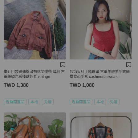
棗紅口袋鋪薄棉滑布休閒運動 薄料 古
烈焰火紅手縫珠串 古董羊絨羊毛衣細
董絲綢光感棒球外套 vintage
肩背心毛衫 cashmere sweater
TWD 1,380
TWD 1,080
近新閒置品
本地
免運
近新閒置品
本地
免運