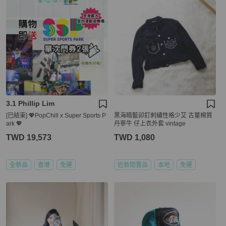
3.1 Phillip Lim
[已結束] 💖PopChill x Super Sports P
黑海暗藍卯釘刺繡性格少艾 古蕫棉質
ark 💖
丹寧牛 仔上衣外套 vintage
TWD 19,573
TWD 1,080
全新品
香港
免運
近新閒置品
本地
免運