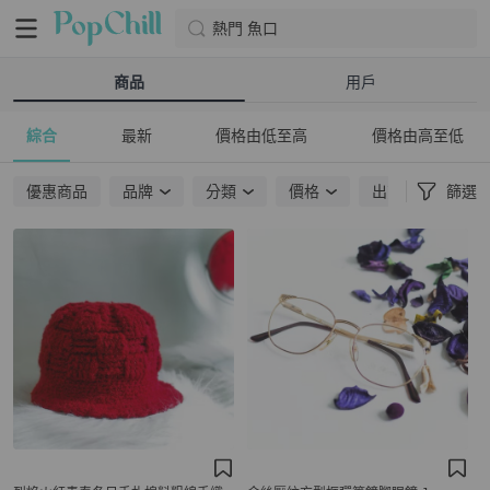
熱門 魚口
商品
用戶
綜合
最新
價格由低至高
價格由高至低
優惠商品
品牌
分類
價格
出貨地點
篩選