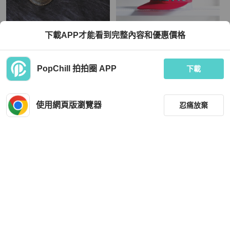
下載APP才能看到完整內容和優惠價格
春季愛戀焰甜蜜之火 古董珠寶耳針式
河津夏季烈火艷紅戀愛季節 古董七片
飾品 耳環 piercing earrings
圓頂鴨舌棒球帽 baseball cap
TWD 1,080
TWD 1,080
PopChill 拍拍圈 APP
下載
全新品
本地
免運
全新品
本地
免運
使用網頁版瀏覽器
忍痛放棄
篩選
重設
品牌
分類
LOEWE
Salvatore Ferragamo