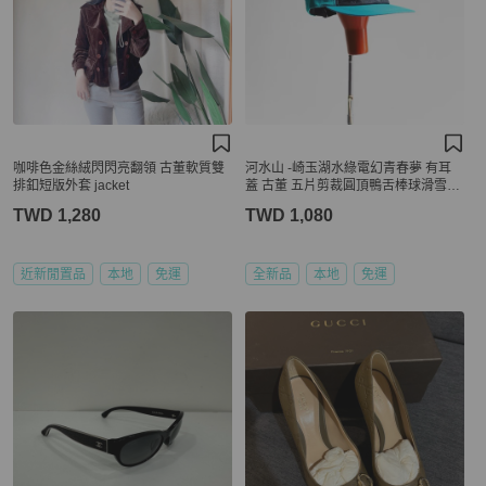
咖啡色金絲絨閃閃亮翻領 古董軟質雙
河水山 -崎玉湖水綠電幻青春夢 有耳
排釦短版外套 jacket
蓋 古董 五片剪裁圓頂鴨舌棒球滑雪帽
peaked cap / baseball cap
TWD 1,280
TWD 1,080
近新閒置品
本地
免運
全新品
本地
免運