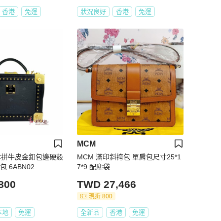
香港
免運
狀況良好
香港
免運
MCM
VC拼牛皮金釦包邊硬殼
MCM 滿印斜挎包 單肩包尺寸25*1
 6ABN02
7*9 配塵袋
800
TWD 27,466
現折 800
本地
免運
全新品
香港
免運