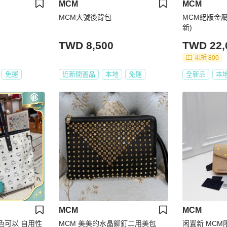
MCM
MCM
MCM大號後背包
MCM絕版金屬
新)
TWD 8,500
TWD 22,
現折 800
免運
近新閒置品
本地
免運
全新品
本
MCM
MCM
以 自用性
MCM 美美的水晶鉚釘二用美包
闲置新 MC