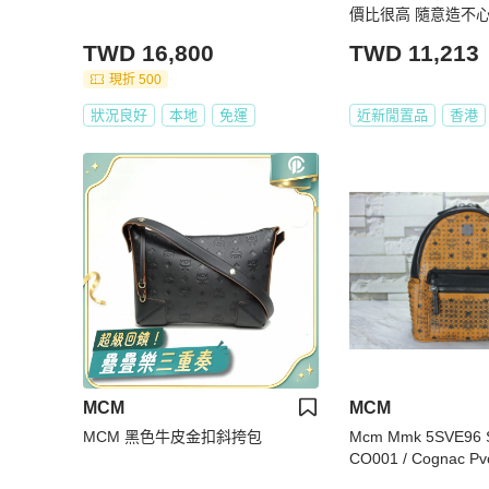
價比很高 隨意造
TWD 16,800
TWD 11,213
現折 500
狀況良好
本地
免運
近新閒置品
香港
MCM
MCM
MCM 黑色牛皮金扣斜挎包
Mcm Mmk 5SVE96 St
CO001 / Cognac Pv
acks Shw