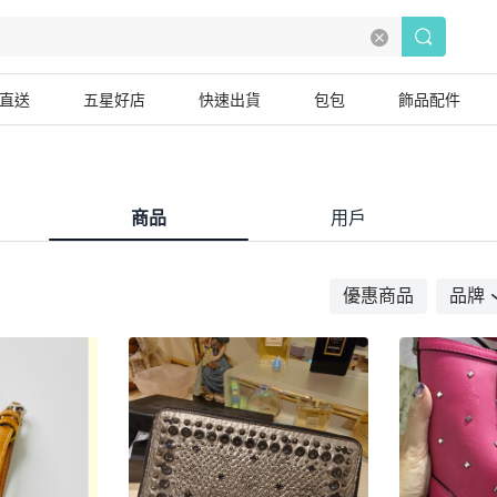
直送
五星好店
快速出貨
包包
飾品配件
商品
用戶
優惠商品
品牌