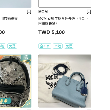
MCM
兩用拉鍊長夾
MCM 鉚釘牛皮黑色長夾（全新，
附精緻長鏈）
00
TWD 5,100
本地
免運
全新品
本地
免運