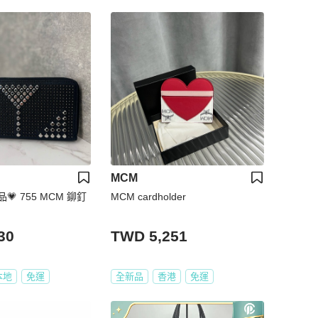
MCM
💗 755 MCM 鉚釘
MCM cardholder
30
TWD 5,251
本地
免運
全新品
香港
免運