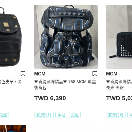
MCM
MCM
黑色皮革，金
💗香緹國際精品💗 758 MCM 藍黑
💗香緹國際精品
1
後背包
長夾 黑銀
TWD 6,390
TWD 5,0
免運
狀況良好
本地
免運
狀況尚可