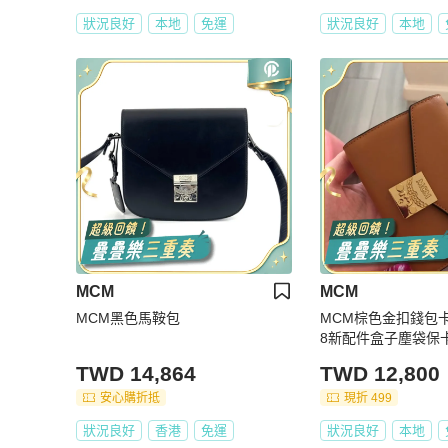
狀況良好
本地
免運
狀況良好
本地
MCM
MCM
MCM黑色馬鞍包
MCM棕色金扣錢包卡包1
8新配件盒子塵袋保
TWD 14,864
TWD 12,800
安心購折抵
現折 499
狀況良好
香港
免運
狀況良好
本地