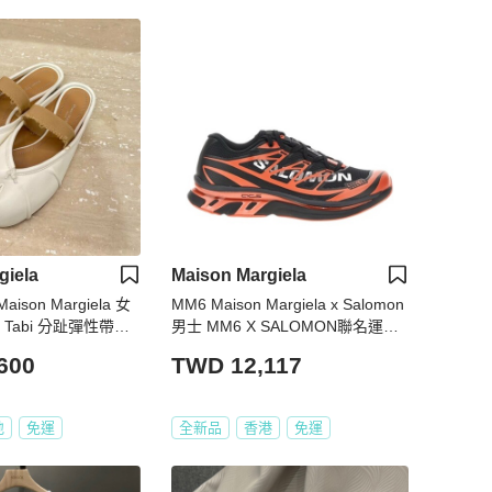
giela
Maison Margiela
ison Margiela 女
MM6 Maison Margiela x Salomon
Tabi 分趾彈性帶芭
男士 MM6 X SALOMON聯名運動
6.5/37/38/39
鞋40 42 42.5 43.5 44 46 39⅓ 40
600
TWD 12,117
⅔ 41⅓ 42⅔ 43⅓ 44⅔ 45⅓ 46⅔
碼
地
免運
全新品
香港
免運