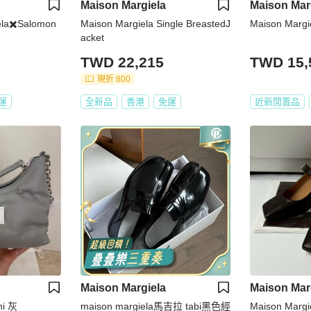
Maison Margiela
Maison Mar
la✖️Salomon
Maison Margiela Single BreastedJ
Maison Mar
acket
TWD 22,215
TWD 15,
現折 800
運
全新品
香港
免運
近新閒置品
Maison Margiela
Maison Mar
ni 灰
maison margiela馬吉拉 tabi黑色經
Maison Ma