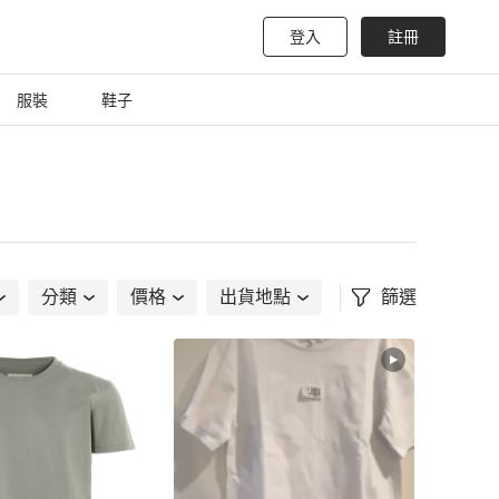
登入
註冊
服裝
鞋子
分類
價格
出貨地點
篩選