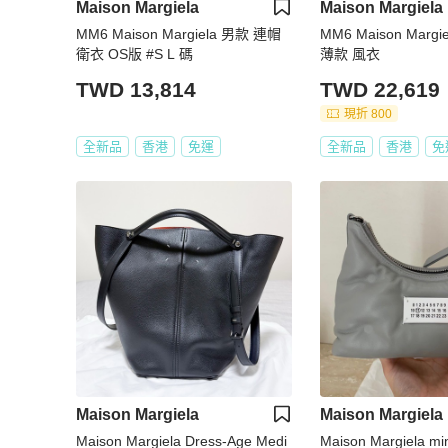
Maison Margiela
Maison Margiela
MM6 Maison Margiela 男款 連帽
MM6 Maison Margie
衛衣 OS版 #S L 碼
薄款 風衣
TWD 13,814
TWD 22,619
現折 800
全新品
香港
免運
全新品
香港
免
Maison Margiela
Maison Margiela
Maison Margiela Dress-Age Medi
Maison Margiela mi