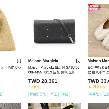
Maison Margiela
Maison Mar
giela 米色仿皮草
Maison Margiela 單肩包 SA3UI00
🎁當季特價🎁Ma
08P4455T8013 皮革 黑色 全新 女
款 白色小羊皮 
士 SHW
蕾穆勒鞋 IT36/3
TWD 28,361
TWD 33,
9 折
現折 800
運
近新閒置品
日本
免運
全新品
本