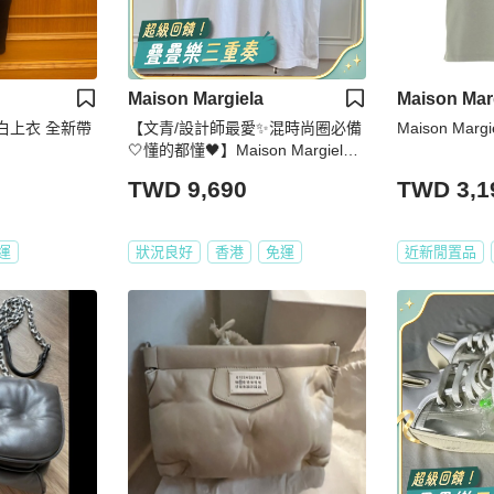
Maison Margiela
Maison Mar
a 黑白上衣 全新帶
【文青/設計師最愛✨混時尚圈必備
Maison Margi
🤍懂的都懂🖤】Maison Margiela
短袖 馬吉拉520情人節限定短袖T
TWD 9,690
TWD 3,1
恤｜黑色XS碼
運
狀況良好
香港
免運
近新閒置品