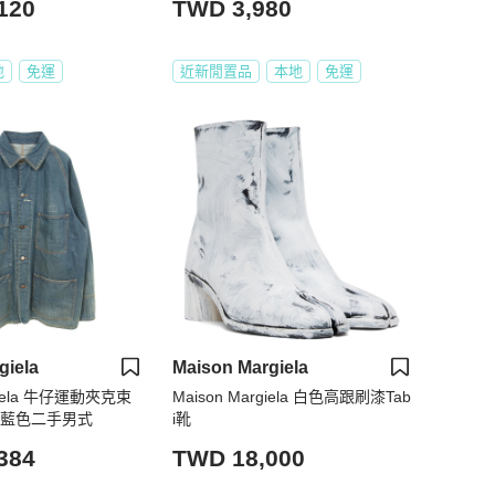
120
TWD 3,980
地
免運
近新閒置品
本地
免運
giela
Maison Margiela
rgiela 牛仔運動夾克束
Maison Margiela 白色高跟刷漆Tab
 棉藍色二手男式
i靴
384
TWD 18,000