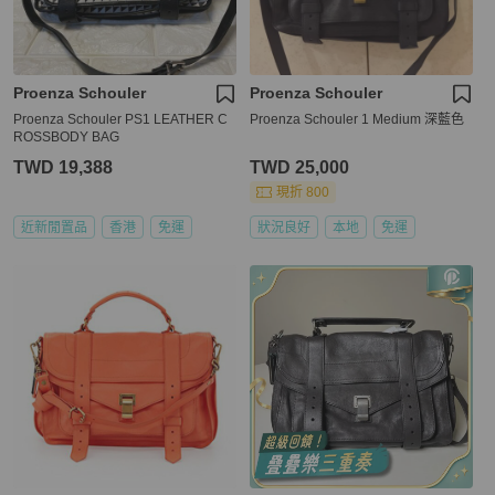
Proenza Schouler
Proenza Schouler
Proenza Schouler PS1 LEATHER C
Proenza Schouler 1 Medium 深藍色
ROSSBODY BAG
TWD 19,388
TWD 25,000
現折 800
近新閒置品
香港
免運
狀況良好
本地
免運