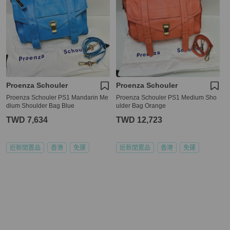
Proenza Schouler
Proenza Schouler
Proenza Schouler PS1 Mandarin Me
Proenza Schouler PS1 Medium Sho
dium Shoulder Bag Blue
ulder Bag Orange
TWD 7,634
TWD 12,723
近新閒置品
香港
免運
近新閒置品
香港
免運