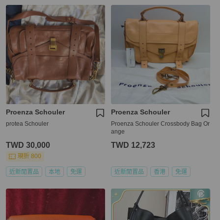
Proenza Schouler
Proenza Schouler
protea Schouler
Proenza Schouler Crossbody Bag Or
ange
TWD 30,000
TWD 12,723
現折 800
近新閒置品
本地
免運
近新閒置品
香港
免運