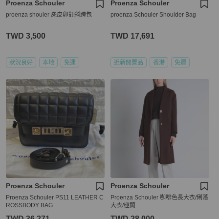
Proenza Schouler
Proenza Schouler
proenza shouler 麂皮卯釘斜跨包
proenza Schouler Shoulder Bag
TWD 3,500
TWD 17,691
狀況良好
本地
免運
近新閒置品
香港
免運
Proenza Schouler
Proenza Schouler
Proenza Schouler PS11 LEATHER C
Proenza Schouler 咖啡色長大衣/俐落
ROSSBODY BAG
大衣/極簡
TWD 36,271
TWD 28,000