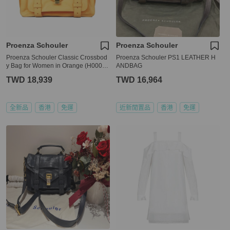
Proenza Schouler
Proenza Schouler
Proenza Schouler Classic Crossbod
Proenza Schouler PS1 LEATHER H
y Bag for Women in Orange (H00002
ANDBAG
-L001B-7025)
TWD 18,939
TWD 16,964
全新品
香港
免運
近新閒置品
香港
免運