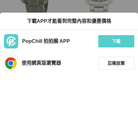
Seiko
Seiko
下載APP才能看到完整內容和優惠價格
精工 Grand Seiko Heritage 系列機械
精工 Prospex SBDL095 V192-0AH0
Hi-Beat 36000 手錶 SBGH243
銀色錶盤男士腕錶
TWD 143,934
TWD 14,613
PopChill 拍拍圈 APP
下載
現折 4,500
狀況良好
日本
免運
狀況良好
日本
免運
使用網頁版瀏覽器
忍痛放棄
篩選
重設
品牌
分類
Seiko
Seiko