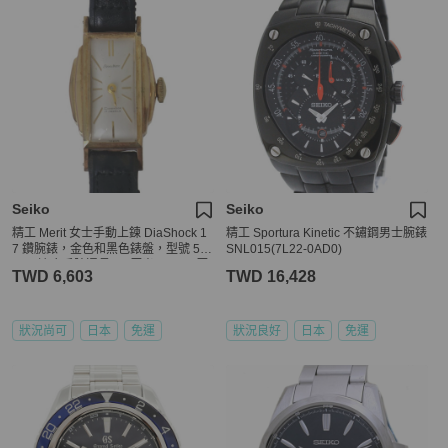
Seiko
Seiko
精工 Merit 女士手動上鍊 DiaShock 1
精工 Sportura Kinetic 不鏽鋼男士腕錶
7 鑽腕錶，金色和黑色錶盤，型號 52
SNL015(7L22-0AD0)
57，適合手腕週長 14 厘米至 17.5 厘
TWD 6,603
TWD 16,428
米。
狀況尚可
日本
免運
狀況良好
日本
免運