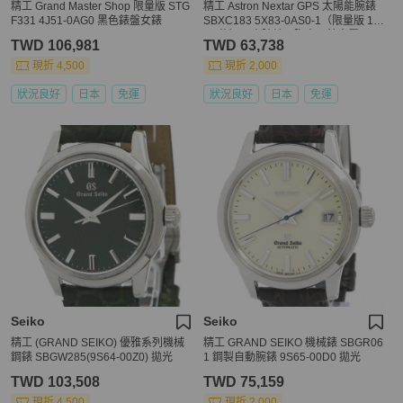
精工 Grand Master Shop 限量版 STG
精工 Astron Nextar GPS 太陽能腕錶
F331 4J51-0AG0 黑色錶盤女錶
SBXC183 5X83-0AS0-1（限量版 12
00 枚）男士腕錶，陶瓷 x 鈦金屬，40
TWD 106,981
TWD 63,738
534
現折 4,500
現折 2,000
狀況良好
日本
免運
狀況良好
日本
免運
Seiko
Seiko
精工 (GRAND SEIKO) 優雅系列機械
精工 GRAND SEIKO 機械錶 SBGR06
鋼錶 SBGW285(9S64-00Z0) 拋光
1 鋼製自動腕錶 9S65-00D0 拋光
TWD 103,508
TWD 75,159
現折 4,500
現折 2,000