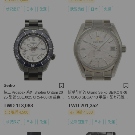
狀況良好
日本
免運
狀況良好
日本
免運
Seiko
精工 Prospex 系列 Shohei Ohtani 20
近乎全新的 Grand Seiko SEIKO 9R6
25 型號 SBEJ025 6R54-00K0 銀色錶
5 0DG0 SBGA443 手錶，配有花筏錶
盤男士腕錶
盤和灰粉色錶盤。
TWD 113,083
TWD 201,352
現折 4,500
現折 4,500
狀況良好
日本
免運
近新閒置品
日本
免運