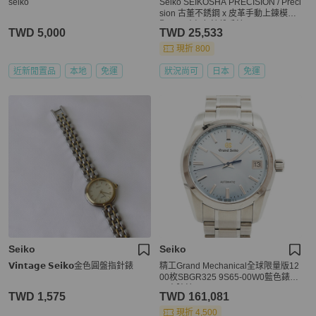
seiko
Seiko SEIKOSHA PRECISION / Preci
sion 古董不銹鋼 x 皮革手動上鍊模擬
顯示男孩灰色錶盤手錶
TWD 5,000
TWD 25,533
現折 800
近新閒置品
本地
免運
狀況尚可
日本
免運
Seiko
Seiko
𝗩𝗶𝗻𝘁𝗮𝗴𝗲 𝗦𝗲𝗶𝗸𝗼金色圓盤指針錶
精工Grand Mechanical全球限量版12
00枚SBGR325 9S65-00W0藍色錶盤
男士腕錶
TWD 1,575
TWD 161,081
現折 4,500