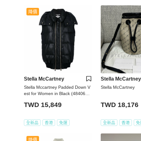
降價
Stella McCartney
Stella McCartney
Stella Mccartney Padded Down V
Stella McCartney
est for Women in Black (484067-
SJB18-1000-38)
TWD 15,849
TWD 18,176
全新品
香港
免運
全新品
香港
免
降價