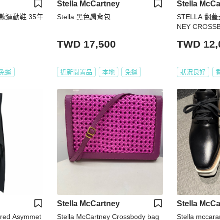
Stella McCartney
Stella McCa
y 女款運動鞋 35年
Stella 黑色肩背包
STELLA 翻
NEY CROSSB
HAIN
TWD 17,500
TWD 12,
免運
近新閒置品
本地
免運
狀況良好
Stella McCartney
Stella McCa
iered Asymmet
Stella McCartney Crossbody bag
Stella mccara