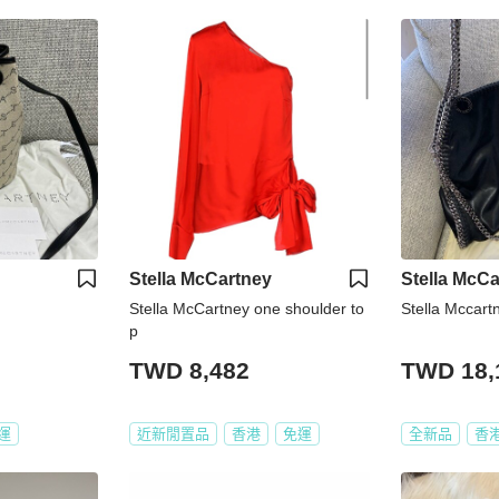
Stella McCartney
Stella McCa
Stella McCartney one shoulder to
Stella Mccart
p
TWD 8,482
TWD 18,
運
近新閒置品
香港
免運
全新品
香