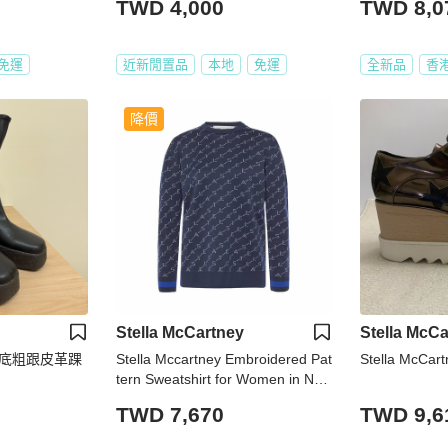
TWD 4,000
TWD 8,0
免運
近新閒置品
本地
免運
全新品
香
降價
Stella McCartney
Stella McCa
ey 厚底粗跟皮革踝
Stella Mccartney Embroidered Pat
Stella McCart
tern Sweatshirt for Women in Nav
y -364330-S1967-8491 (Size:42,4
TWD 7,670
TWD 9,6
4)