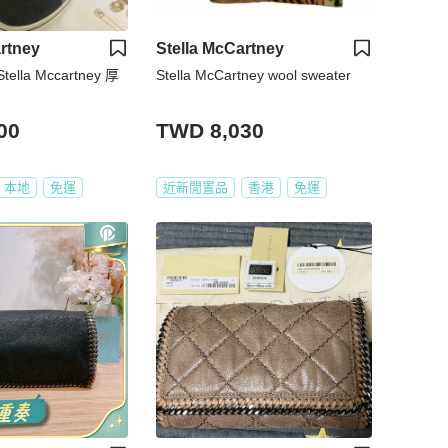
rtney
Stella McCartney
la Mccartney 厚
Stella McCartney wool sweater
00
TWD 8,030
本地
免運
近新閒置品
香港
免運