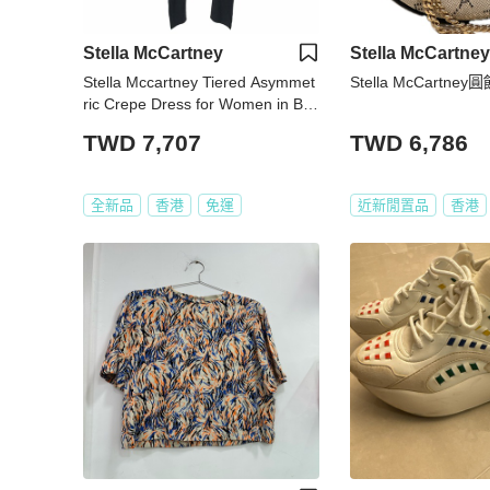
Stella McCartney
Stella McCartney
Stella Mccartney Tiered Asymmet
Stella McCartne
ric Crepe Dress for Women in Blu
e (495400-SCA06-1000-40)
TWD 7,707
TWD 6,786
全新品
香港
免運
近新閒置品
香港