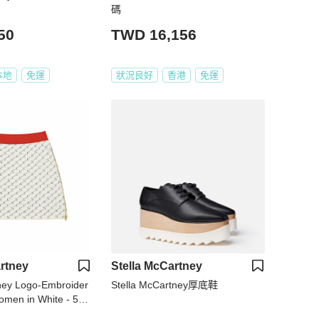
碼
50
TWD 16,156
本地
免運
狀況良好
香港
免運
rtney
Stella McCartney
tney Logo-Embroider
Stella McCartney‎厚底鞋
Women in White - 552
848-S1967-8490 ( Size:38,40,42 )