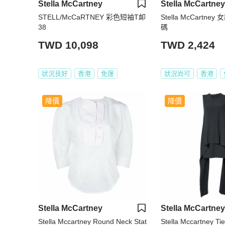
Stella McCartney
Stella McCartney
STELL/McCaRTNEY 彩色短袖T卹
Stella McCartne
38
碼
TWD 10,098
TWD 2,424
狀況良好
香港
免運
狀況尚可
香港
降價
降價
Stella McCartney
Stella McCartney
Stella Mccartney Round Neck Stat
Stella Mccartney T