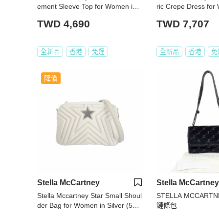
ement Sleeve Top for Women in
ric Crepe Dress for
White (472174-SEA51-9000-44)
e (495400-SCA06-1
TWD 4,690
TWD 7,707
全新品
香港
免運
全新品
香港
免
降價
Stella McCartney
Stella McCartney
Stella Mccartney Star Small Shoul
STELLA MCCART
der Bag for Women in Silver (500
鏈條包
993-W8429-9000)