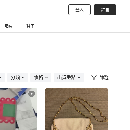
登入
註冊
服裝
鞋子
分類
價格
出貨地點
篩選