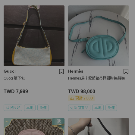
Gucci
Hermès
Gucci 腋下包
Hermes馬卡龍藍豬鼻橢圓胸包/腰包
TWD 7,999
TWD 98,000
現折 2,000
狀況良好
本地
免運
近新閒置品
本地
免運