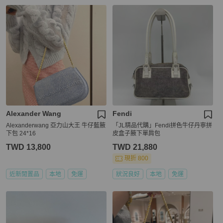
Alexander Wang
Fendi
Alexanderwang 亞力山大王 牛仔藍腋
「JL精品代購」Fendi拼色牛仔丹寧拼
下包 24*16
皮盒子腋下單肩包
TWD 13,800
TWD 21,880
現折 800
近新閒置品
本地
免運
狀況良好
本地
免運