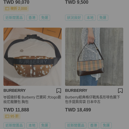
TWD 90,070
TWD 9,500
現折 2,000
近新閒置品
香港
免運
狀況良好
本地
免運
BURBERRY
BURBERRY
🦌超級好看 Burberry 巴寶莉 大logo鹿
Burberry經典格仔戰馬長形啡色腋下
紋尼龍腰包 胸包
包手提肩背袋 日本中古
TWD 11,888
TWD 18,499
95 折
近新閒置品
本地
免運
近新閒置品
香港
免運