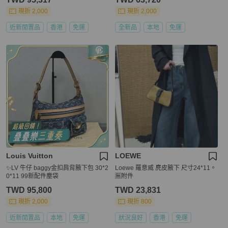
現折 2,000
現折 2,000
近新閒置品
香港
免運
全新品
本地
免運
Louis Vuitton
LOEWE
✨LV 牛仔 baggy金扣肩背腋下包 30*2
Loewe 羅意威 麂皮腋下 尺寸24*11。
0*11 99新配件塵袋
🈚附件
TWD 95,800
TWD 23,831
現折 2,000
現折 800
近新閒置品
本地
免運
狀況良好
香港
免運