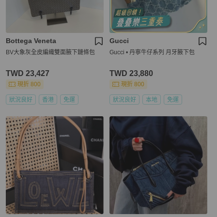
Bottega Veneta
Gucci
BV大象灰全皮編織雙面腋下鏈條包
Gucci • 丹寧牛仔系列 月牙腋下包
TWD 23,427
TWD 23,880
現折 800
現折 800
狀況良好
香港
免運
狀況良好
本地
免運