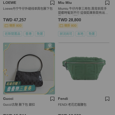
LOEWE
Miu Miu
Loewe丹宁牛仔外缝线单肩包腋下包
Miumiu 牛仔丹寧三用包 肩背斜背手
提都時髦到不行 這個如果新款有出都
要10萬up 超甜 一個皮夾的價格買一
TWD 47,257
TWD 28,800
個包
現折 800
現折 800
近新閒置品
香港
免運
狀況尚可
本地
免運
Gucci
Fendi
Gucci/古馳 腋下包 銀扣
FENDI 老花尼龍腰包