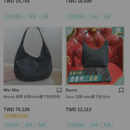
TWD 15,744
TWD 18,599
近新閒置品
香港
免運
近新閒置品
本地
免運
Miu Miu
Gucci
Miumiu 繆繆 皮革Hobo腋下包托特包
Gucci 古馳 hobo腋下包29cm
TWD 75,126
TWD 12,113
現折 2,000
狀況良好
香港
免運
近新閒置品
香港
免運