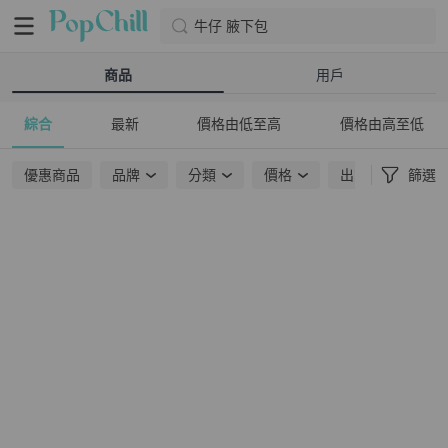
牛仔 腋下包
商品
用戶
綜合
最新
價格由低至高
價格由高至低
優惠商品
品牌
分類
價格
出貨地點
篩選