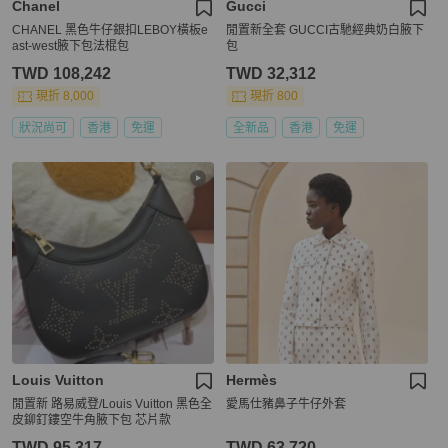
Chanel
Gucci
CHANEL 黑色牛仔銀扣LEBOY橫板e
閒置新全套 GUCCI古馳經典奶白腋下
ast-west腋下包法棍包
包
TWD 108,242
TWD 32,312
現折 8,000
現折 800
狀況尚可
香港
免運
全新品
香港
免運
Louis Vuitton
Hermès
閒置新 路易威登/Louis Vuitton 黑色全
愛馬仕豬鼻子牛仔外套
皮鉚釘鏤空牛角腋下包 芯片款
TWD 95,317
TWD 63,720