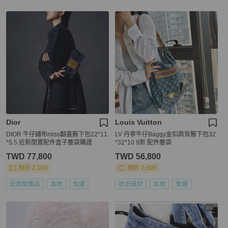
Dior
Louis Vuitton
DIOR 牛仔繡布miss翻蓋腋下包22*11
LV 丹寧牛仔Baggy金扣肩背腋下包32
*5.5 近新閒置配件盒子塵袋購證
*32*10 9新 配件塵袋
TWD 77,800
TWD 56,800
現折 2,000
現折 2,000
近新閒置品
本地
免運
狀況良好
本地
免運