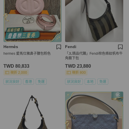
Hermès
Fendi
hermes 愛馬仕豬鼻子腰包粉色
「JL精品代購」Fendi棕色條紋帆布牛
角腋下包
TWD 80,833
TWD 23,880
現折 2,000
現折 800
狀況良好
香港
免運
狀況良好
本地
免運