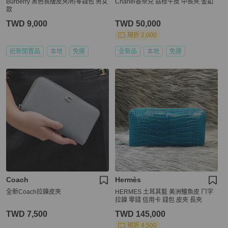
Burberry 黑色長版皮夾/附零錢包 男女
Chanel香奈兒 荔枝牛皮 中長夾 金釦
款
TWD 9,000
TWD 50,000
現折 2,000
近新閒置品
本地
免運
全新品
本地
免運
Coach
Hermès
全新Coach拉鍊皮夾
HERMES 土耳其藍 美洲鱷魚皮 ㄇ字
拉鍊 零錢 信用卡 錢包 皮夾 長夾
TWD 7,500
TWD 145,000
現折 4,500