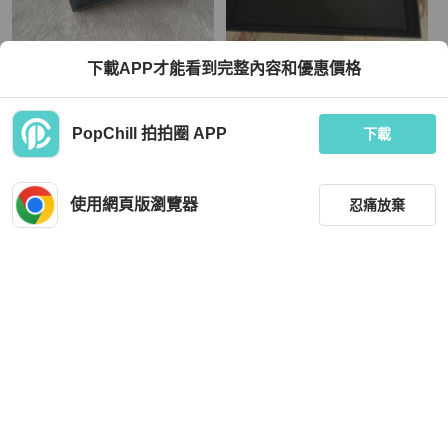
Chanel
Chanel
下載APP才能看到完整內容和優惠價格
CHANEL 荔枝牛皮對折卡夾
CHANEL 荔枝牛皮黑 掀蓋中夾
TWD 29,800
TWD 45,500
PopChill 拍拍圈 APP
下載
現折 800
現折 800
近新閒置品
本地
免運
全新品
本地
免運
使用網頁版瀏覽器
忍痛放棄
篩選
重設
品牌
分類
Chanel
BURBERRY