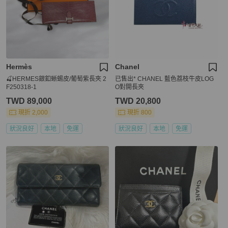
Hermès
Chanel
🍒HERMES銀釦蜥蜴皮/葡萄紫長夾 2
已售出* CHANEL 藍色荔枝牛皮LOG
F250318-1
O對開長夾
TWD 89,000
TWD 20,800
現折 2,000
現折 800
狀況良好
本地
免運
狀況良好
本地
免運