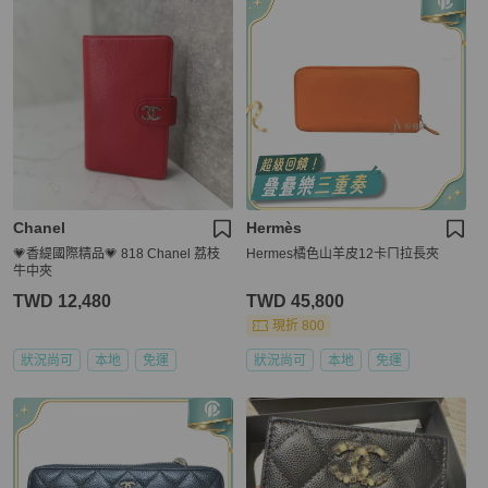
Chanel
Hermès
💗香緹國際精品💗 818 Chanel 荔枝
Hermes橘色山羊皮12卡ㄇ拉長夾
牛中夾
TWD 12,480
TWD 45,800
現折 800
狀況尚可
本地
免運
狀況尚可
本地
免運