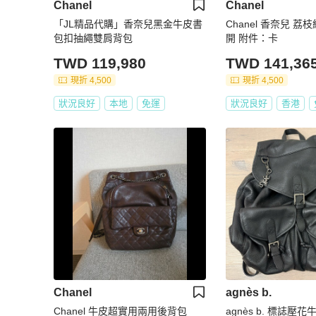
Chanel
Chanel
「JL精品代購」香奈兒黑金牛皮書
Chanel 香奈兒 荔
包扣抽繩雙肩背包
開 附件：卡
TWD 119,980
TWD 141,36
現折 4,500
現折 4,500
狀況良好
本地
免運
狀況良好
香港
Chanel
agnès b.
Chanel 牛皮超實用兩用後背包
agnès b. 標誌壓