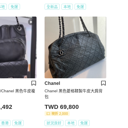
本地
免運
全新品
本地
免運
Chanel
Chanel 黑色牛皮複
Chanel 黑色菱格鞣製牛皮大肩背
包
,492
TWD 69,800
現折 2,000
香港
免運
狀況良好
本地
免運