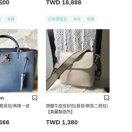
500
TWD 18,888
地
免運
近新閒置品
本地
免運
on
肩背包/再降一波
頭層牛皮信封包(肩背/側背二用包)
【美麗製造所】
666
TWD 1,380