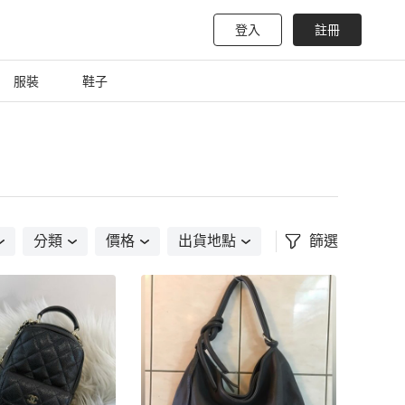
登入
註冊
服裝
鞋子
分類
價格
出貨地點
篩選