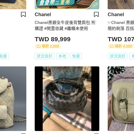
Chanel
Chanel
Chanel黑銀全牛皮後背雙肩包 🈶
✨Chanel 
購證 #閒置收藏 #離櫃未使用
簡約俐落 百搭
TWD 89,999
TWD 107
現折 2,000
現折 4,500
免運
狀況良好
本地
免運
狀況良好