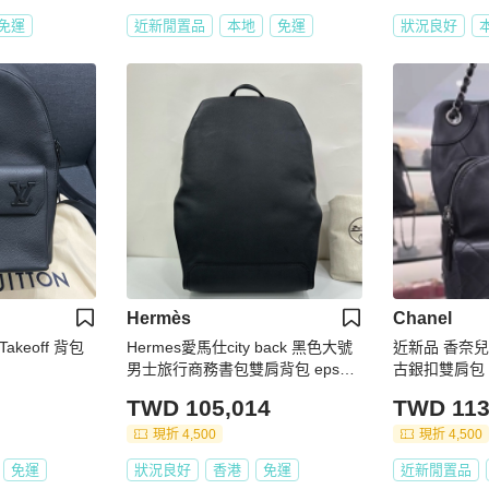
免運
近新閒置品
本地
免運
狀況良好
Hermès
Chanel
皮Takeoff 背包
Hermes愛馬仕city back 黑色大號
近新品 香奈兒/
男士旅行商務書包雙肩背包 epsom
古銀扣雙肩包
皮
TWD 105,014
TWD 113
現折 4,500
現折 4,500
免運
狀況良好
香港
免運
近新閒置品