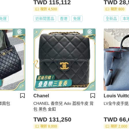
TWD 115,112
TWD 28,
現折 4,500
現折 800
免運
近新閒置品
香港
免運
全新品
本
Chanel
Louis Vuitt
扣單肩包
CHANEL 香奈兒 Ado 荔枝牛皮 背
LV全牛皮手提
包 黑色 金釦
TWD 131,250
TWD 66,
現折 8,000
現折 2,000