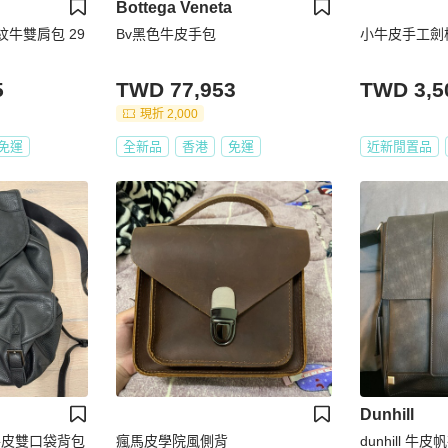
Bottega Veneta
枝紋牛雙肩包 29
Bv黑色牛皮手包
小牛皮手工劍
5
TWD 77,953
TWD 3,5
現折 2,000
免運
全新品
香港
免運
近新閒置品
Dunhill
花牛皮雙口袋背包
瘋馬皮學院風側背
dunhill 牛