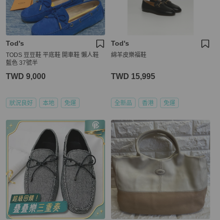
Tod's
Tod's
TODS 豆豆鞋 平底鞋 開車鞋 懶人鞋
綿羊皮樂福鞋
藍色 37號半
TWD 9,000
TWD 15,995
狀況良好
本地
免運
全新品
香港
免運