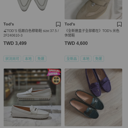
Tod's
Tod's
🍒TOD’S 低跟白色穆勒鞋 size:37.5 /
《全新連盒子全部都在》TOD's 米色
2F240610-3
休閒鞋
TWD 3,499
TWD 4,600
狀況尚可
本地
免運
全新品
本地
免運