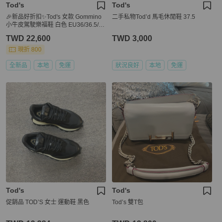
Tod's
Tod's
🎉新品好折扣✨Tod's 女款 Gommino
二手私物Tod’d 馬毛休閒鞋 37.5
小牛皮駕駛樂福鞋 白色 EU36/36.5/3
7/37.5/38/38.5/39/40
TWD 22,600
TWD 3,000
現折 800
全新品
本地
免運
狀況良好
本地
免運
Tod's
Tod's
促銷品 TOD’S 女士 運動鞋 黑色
Tod’s 雙T包