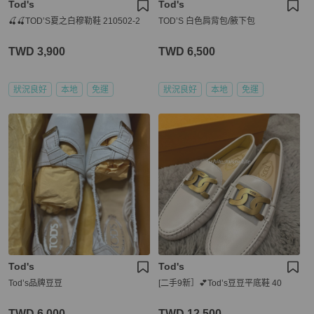
Tod's
Tod's
🍒🍒TOD’S夏之白穆勒鞋 210502-2
TOD’S 白色肩背包/腋下包
TWD 3,900
TWD 6,500
狀況良好
本地
免運
狀況良好
本地
免運
Tod's
Tod's
Tod’s品牌豆豆
[二手9新］💕Tod’s豆豆平底鞋 40
TWD 6,000
TWD 12,500