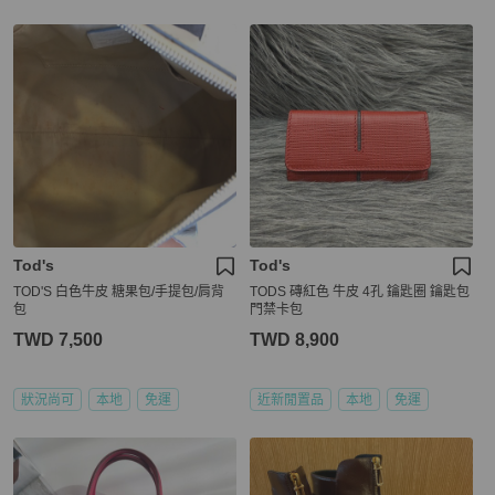
Tod's
Tod's
TOD'S 白色牛皮 糖果包/手提包/肩背
TODS 磚紅色 牛皮 4孔 鑰匙圈 鑰匙包
包
門禁卡包
TWD 7,500
TWD 8,900
狀況尚可
本地
免運
近新閒置品
本地
免運