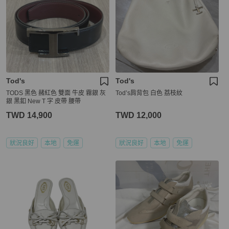
Tod's
Tod's
TODS 黑色 赭紅色 雙面 牛皮 霧銀 灰
Tod’s肩背包 白色 荔枝紋
銀 黑釦 New T 字 皮帶 腰帶
TWD 14,900
TWD 12,000
狀況良好
本地
免運
狀況良好
本地
免運