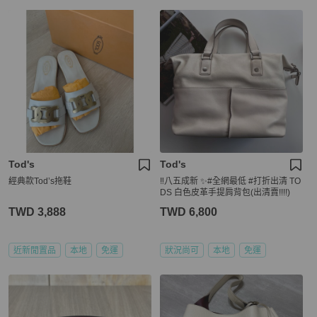
Tod's
Tod's
經典款Tod’s拖鞋
‼️八五成新 ✨#全網最低 #打折出清 TO
DS 白色皮革手提肩背包(出清賣!!!!)
TWD 3,888
TWD 6,800
近新閒置品
本地
免運
狀況尚可
本地
免運