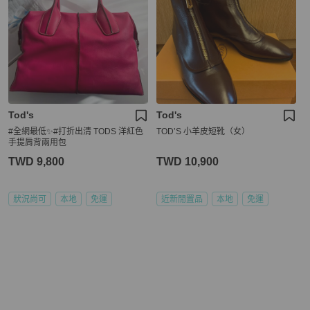
Tod's
Tod's
#全網最低✨#打折出清 TODS 洋紅色
TOD’S 小羊皮短靴（女）
手提肩背兩用包
TWD 9,800
TWD 10,900
狀況尚可
本地
免運
近新閒置品
本地
免運