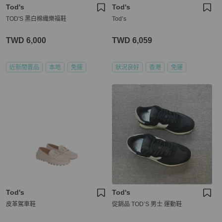
Tod's
Tod's
TOD'S 黑白棉織樂福鞋
Tod’s
TWD 6,000
TWD 6,059
近新閒置品
本地
免運
狀況良好
香港
免運
Tod's
Tod's
皮革駕車鞋
促銷品 TOD’S 男士 運動鞋