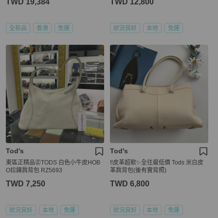
TWD 19,384
TWD 12,800
全新品
香港
免運
狀況良好
本地
免運
Tod's
Tod's
東區正精品㊣TODS 白色小牛皮HOB
‼️皮革超軟✨全往最低價 Tods 米白皮
O拉鍊肩背包 RZ5693
革肩背包(後有實背照)
TWD 7,250
TWD 6,800
狀況良好
本地
免運
狀況良好
本地
免運