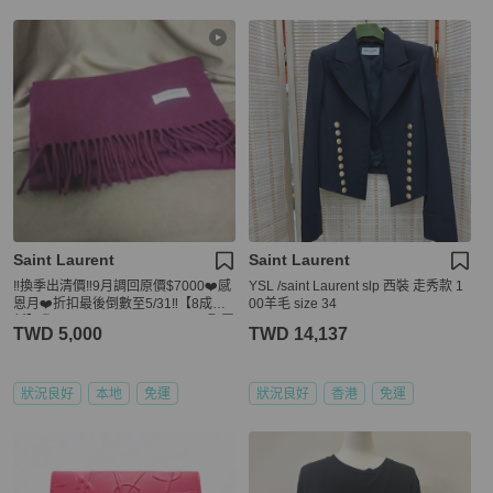
Saint Laurent
Saint Laurent
‼️換季出清價‼️9月調回原價$7000❤️感
YSL /saint Laurent slp 西裝 走秀款 1
恩月❤️折扣最後倒數至5/31‼️【8成
00羊毛 size 34
新】㊣✨YSL✨SAINT LAURENT 聖羅
TWD 5,000
TWD 14,137
蘭 酒紅 羊毛 刺繡 保暖 圍巾/二手精品/
保證正品🌳二手樹屋🌳
狀況良好
本地
免運
狀況良好
香港
免運