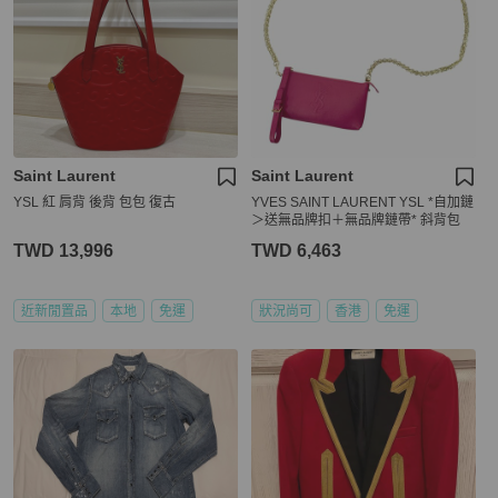
Saint Laurent
Saint Laurent
YSL 紅 肩背 後背 包包 復古
YVES SAINT LAURENT YSL *自加鏈
＞送無品牌扣＋無品牌鏈帶* 斜背包
TWD 13,996
TWD 6,463
近新閒置品
本地
免運
狀況尚可
香港
免運