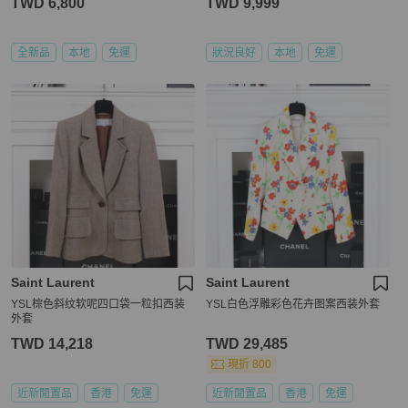
TWD 6,800
TWD 9,999
全新品
本地
免運
狀況良好
本地
免運
Saint Laurent
Saint Laurent
YSL棕色斜纹软呢四口袋一粒扣西装
YSL白色浮雕彩色花卉图案西装外套
外套
TWD 14,218
TWD 29,485
現折 800
近新閒置品
香港
免運
近新閒置品
香港
免運