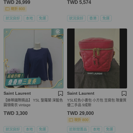
TWD 26,999
TWD 5,574
現折 800
狀況良好
本地
免運
狀況良好
香港
免運
Saint Laurent
Saint Laurent
【赫蒂國際精品】 YSL 聖羅蘭 深藍色
YSL紅色小書包 小方包 豆腐包 限量質
圓領衛衣 vintage
優二手品 9成新
TWD 3,300
TWD 29,000
現折 800
狀況良好
本地
免運
近新閒置品
本地
免運