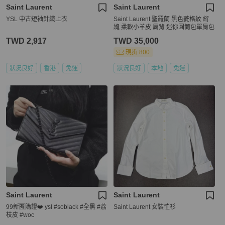
Saint Laurent
Saint Laurent
YSL 中古短袖針織上衣
Saint Laurent 聖羅蘭 黑色菱格紋 絎
縫 柔軟小羊皮 肩背 迷你圓筒包單肩包
TWD 2,917
TWD 35,000
現折 800
狀況良好
香港
免運
狀況良好
本地
免運
Saint Laurent
Saint Laurent
99新🈶購證❤️ ysl #soblack #全黑 #荔
Saint Laurent 女裝恤衫
枝皮 #woc