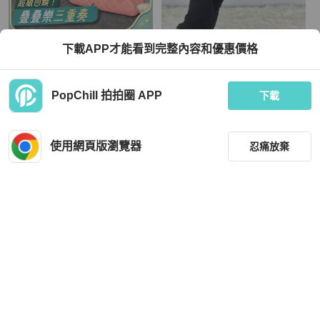
Chanel
Goyard
下載APP才能看到完整內容和優惠價格
🈶購證 #全網最低 香奈兒櫻花粉零錢
GOYARD 綠色真皮印花長銀包 2024
包
年全套有單
TWD 16,888
TWD 32,636
PopChill 拍拍圈 APP
下載
現折 1,928
狀況良好
本地
免運
狀況尚可
香港
免運
使用網頁版瀏覽器
忍痛放棄
篩選
重設
品牌
分類
Chanel
Hermès