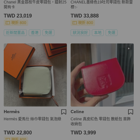
Chanel 黑金荔枝牛皮零錢包，鐳射25
CHANEL墨綠色19吐司零錢包 新款雷
開有卡
標✨
TWD 23,019
TWD 33,888
現折 800
現折 800
近新閒置品
香港
免運
狀況良好
本地
免運
Hermès
Celine
Hermès 愛馬仕 絲巾零錢包 氣泡綠
Celine 真皮紅色 零錢包 散紙包 首飾
收納包
TWD 22,800
TWD 3,999
現折 800