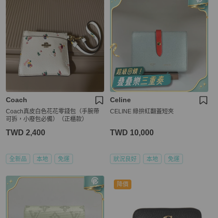
Coach
Celine
Coach真皮白色花花零錢包（手腕帶
CELINE 綠拚紅翻蓋短夾
可拆，小廢包必備）（正櫃款）
TWD 2,400
TWD 10,000
全新品
本地
免運
狀況良好
本地
免運
降價