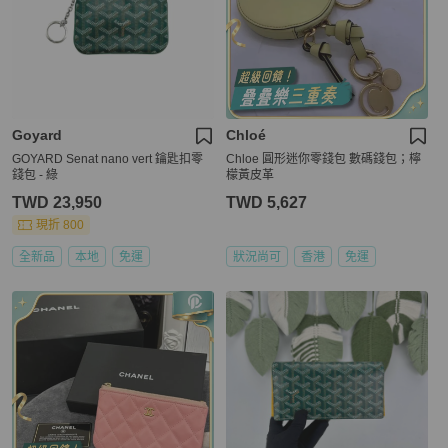
Goyard
Chloé
GOYARD Senat nano vert 鑰匙扣零
Chloe 圓形迷你零錢包 數碼錢包；檸
錢包 - 綠
檬黃皮革
TWD 23,950
TWD 5,627
現折 800
全新品
本地
免運
狀況尚可
香港
免運