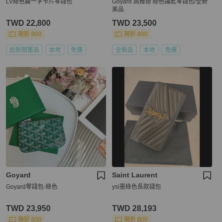
LV綠色扁一字卡片零錢包
Goyard 高雅德 綠色鑰匙零錢包/全新
美品
TWD 22,800
TWD 23,500
現折 800
現折 800
近新閒置品
本地
免運
全新品
本地
免運
Goyard
Saint Laurent
Goyard零錢包-綠色
ysl墨綠色長款錢包
TWD 23,950
TWD 28,193
現折 800
現折 800