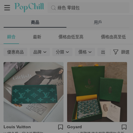
綠色 零錢包
商品
用戶
綜合
最新
價格由低至高
價格由高至低
優惠商品
品牌
分類
價格
出貨地點
篩選
Louis Vuitton
Goyard