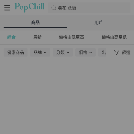
老花 蔻馳
商品
用戶
綜合
最新
價格由低至高
價格由高至低
優惠商品
品牌
分類
價格
出貨地點
篩選