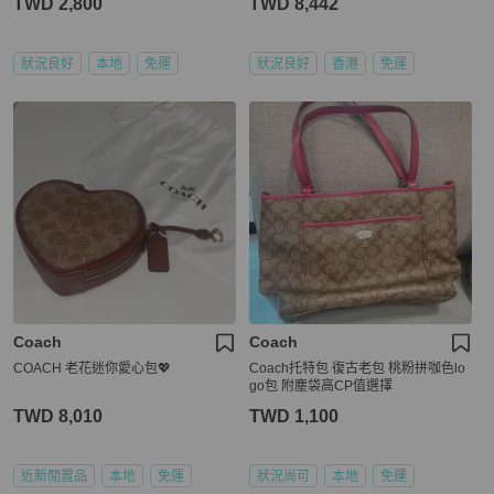
TWD 2,800
TWD 8,442
狀況良好
本地
免運
狀況良好
香港
免運
Coach
Coach
COACH 老花迷你愛心包💖
Coach托特包 復古老包 桃粉拼咖色lo
go包 附塵袋高CP值選擇
TWD 8,010
TWD 1,100
近新閒置品
本地
免運
狀況尚可
本地
免運