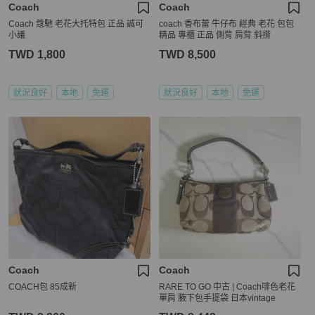
Coach
Coach
Coach 蔻馳 老花大托特包 正品 誠可
coach 香布蕾 牛仔布 經典 老花 包包
小議
精品 專櫃 正品 側背 肩背 斜揹
TWD 1,800
TWD 8,500
狀況良好
本地
免運
狀況良好
本地
免運
Coach
Coach
COACH包 85成新
RARE TO GO 中古 | Coach啡色老花
單肩 腋下包手提袋 日本vintage