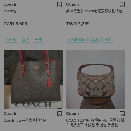
Coach
Coach
coach包
美拉德色系 coach老花菱格紋拖特包
TWD 3,600
TWD 3,239
全新品
本地
免運
近新閒置品
本地
免運
Coach
Coach
Coach Tote老花皮革托特包
COACH 10764 專櫃款 老花單肩包 帆
布拼接皮革 水餃包 手提包 手腕包 肩
背包 二手 Vintage 古著包