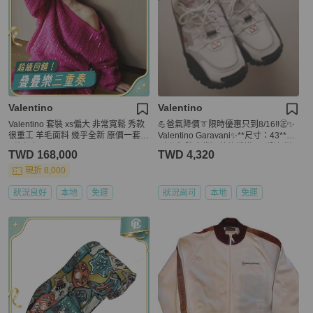
Valentino
Valentino
Valentino 套裝 xs偏大 非常寬鬆 秀款
💪爸氣降價👔限時優惠只到8/16‼️㊣✨
很重工 羊毛面料 幾乎全新 原價一套4
Valentino Garavani✨**尺寸：43**
0萬左右
（附盒/防塵袋）范倫鐵諾 男 潮流 拼
TWD 168,000
TWD 4,320
色 老爹鞋 休閒鞋/二手鞋🌳二手樹屋🌳
現折 8,000
狀況良好
本地
免運
狀況尚可
本地
免運