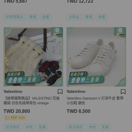
TWD 5,687
TWD 12,723
近新閒置品
香港
免運
全新品
香港
免運
Valentino
Valentino
【赫蒂國際精品】VALENTINO 范倫
Valentino Garavani V 打洞牛皮 繫帶
鐵諾 白色毛絨單肩包 vintage
小白鞋 銀色
TWD 20,800
TWD 6,500
現折 800
狀況良好
本地
免運
狀況良好
本地
免運