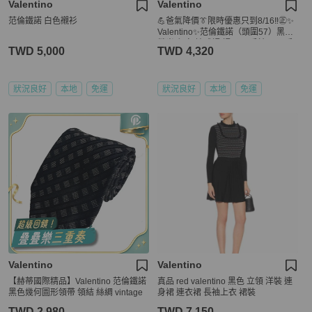
Valentino
Valentino
范倫鐵諾 白色襯衫
💪爸氣降價👔限時優惠只到8/16‼️㊣✨
Valentino✨范倫鐵諾（頭圍57）黑色
螢光 印字 棒球帽 帽子/二手精品/二手
TWD 5,000
TWD 4,320
配件/保證正品🌳二手樹屋🌳
狀況良好
本地
免運
狀況良好
本地
免運
Valentino
Valentino
【赫蒂國際精品】Valentino 范倫鐵諾
真品 red valentino 黑色 立領 洋裝 連
黑色幾何圖形領帶 領結 絲綢 vintage
身裙 連衣裙 長袖上衣 裙裝
TWD 2,980
TWD 7,150