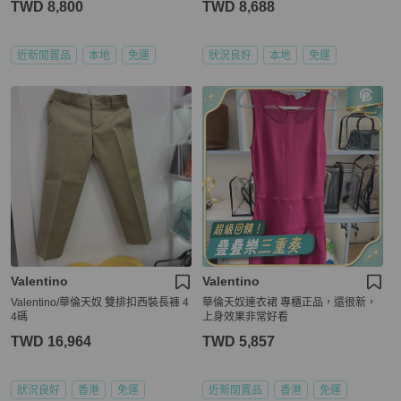
TWD 8,800
TWD 8,688
近新閒置品
本地
免運
狀況良好
本地
免運
Valentino
Valentino
Valentino/華倫天奴 雙排扣西裝長褲 4
華倫天奴連衣裙 專櫃正品，還很新，
4碼
上身效果非常好看
TWD 16,964
TWD 5,857
狀況良好
香港
免運
近新閒置品
香港
免運