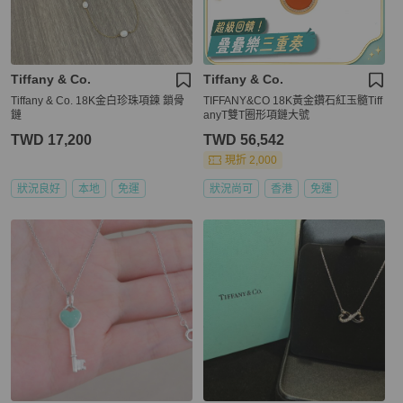
Tiffany & Co.
Tiffany & Co.
Tiffany & Co. 18K金白珍珠項鍊 鎖骨
TIFFANY&CO 18K黃金鑽石紅玉髓Tiff
鏈
anyT雙T圈形項鏈大號
TWD 17,200
TWD 56,542
現折 2,000
狀況良好
本地
免運
狀況尚可
香港
免運