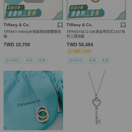
Tiffany & Co.
Tiffany & Co.
TIFFANY Infinity永恆無限純銀雙鍊項
TIFFANY&CO 18K黃金蒂芙尼1837系
鍊
列三環項鏈
TWD 10,700
TWD 50,484
現折 2,000
狀況良好
本地
免運
狀況良好
香港
免運