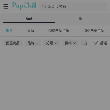
蒂芙尼 項鍊
商品
用戶
綜合
最新
價格由低至高
價格由高至低
優惠商品
品牌
分類
價格
出貨地點
篩選